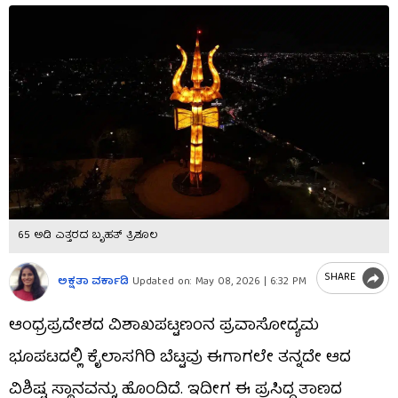
65 ಅಡಿ ಎತ್ತರದ ಬೃಹತ್‌ ತ್ರಿಶೂಲ
SHARE
ಅಕ್ಷತಾ ವರ್ಕಾಡಿ
Updated on:
May 08, 2026 | 6:32 PM
ಆಂಧ್ರಪ್ರದೇಶದ ವಿಶಾಖಪಟ್ಟಣಂನ ಪ್ರವಾಸೋದ್ಯಮ
ಭೂಪಟದಲ್ಲಿ ಕೈಲಾಸಗಿರಿ ಬೆಟ್ಟವು ಈಗಾಗಲೇ ತನ್ನದೇ ಆದ
ವಿಶಿಷ್ಟ ಸ್ಥಾನವನ್ನು ಹೊಂದಿದೆ. ಇದೀಗ ಈ ಪ್ರಸಿದ್ಧ ತಾಣದ