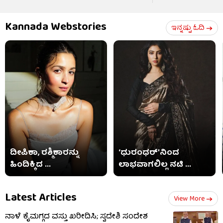
Kannada Webstories
ಇನ್ನಷ್ಟು ಓದಿ
ದೀಪಿಕಾ, ರಶ್ಮಿಕಾರನ್ನು
‘ಧುರಂಧರ್’ನಿಂದ
ಹಿಂದಿಕ್ಕಿದ ...
ಲಾಭವಾಗಲಿಲ್ಲ ನಟಿ ...
Latest Articles
View More
ನಾಳೆ ಕೈಮಗ್ಗದ ವಸ್ತು ಖರೀದಿಸಿ; ಸ್ವದೇಶಿ ಸಂದೇಶ