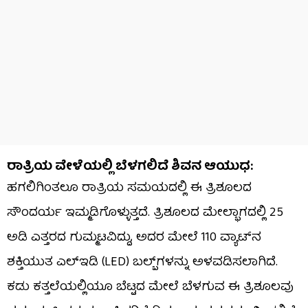
ರಾತ್ರಿಯ ವೇಳೆಯಲ್ಲಿ ಬೆಳಗಲಿದೆ ಶಿವನ ಆಯುಧ:
ಹಗಲಿಗಿಂತಲೂ ರಾತ್ರಿಯ ಸಮಯದಲ್ಲಿ ಈ ತ್ರಿಶೂಲದ
ಸೌಂದರ್ಯ ಇಮ್ಮಡಿಗೊಳ್ಳುತ್ತದೆ. ತ್ರಿಶೂಲದ ಮೇಲ್ಭಾಗದಲ್ಲಿ 25
ಅಡಿ ಎತ್ತರದ ಗುಮ್ಮಟವಿದ್ದು, ಅದರ ಮೇಲೆ 110 ವ್ಯಾಟ್‌ನ
ಶಕ್ತಿಯುತ ಎಲ್‌ಇಡಿ (LED) ಬಲ್ಬ್‌ಗಳನ್ನು ಅಳವಡಿಸಲಾಗಿದೆ.
ಕಡು ಕತ್ತಲೆಯಲ್ಲಿಯೂ ಬೆಟ್ಟದ ಮೇಲೆ ಬೆಳಗುವ ಈ ತ್ರಿಶೂಲವು