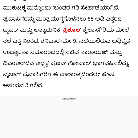
ಮುಕುಟಕ್ಕೆ ಮತ್ತೊಂದು ಸುಂದರ ಗರಿ ಸೇರ್ಪಡೆಯಾಗಿದೆ.
ಪ್ರವಾಸಿಗರನ್ನು ಮಂತ್ರಮುಗ್ಧಗೊಳಿಸಲು 65 ಅಡಿ ಎತ್ತರದ
ಬೃಹತ್‌ ಮತ್ತು ಅತ್ಯಾಧುನಿಕ ‘
ತ್ರಿಶೂಲ
‘ ಕೈಲಾಸಗಿರಿಯ ಮೇಲೆ
ತಲೆ ಎತ್ತಿ ನಿಂತಿದೆ. ಶನಿವಾರ (ಮೇ 9) ನಡೆಯಲಿರುವ ಅಧಿಕೃತ
ಉದ್ಘಾಟನಾ ಸಮಾರಂಭದಲ್ಲಿ ಸಚಿವ ನಾರಾಯಣ್ ಮತ್ತು
ವಿಎಂಆರ್‌ಡಿಎ ಅಧ್ಯಕ್ಷ ಪ್ರಣವ್ ಗೋಪಾಲ್ ಭಾಗವಹಿಸಲಿದ್ದು,
ವೈಜಾಗ್ ಪ್ರವಾಸಿಗರಿಗೆ ಈ ವಾರಾಂತ್ಯದಿಂದಲೇ ಹೊಸ
ಅನುಭವ ಸಿಗಲಿದೆ.