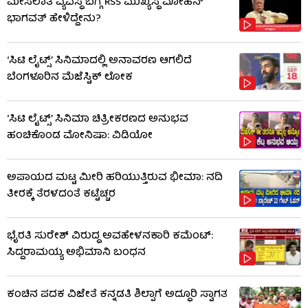
ಮೀಸಲಾತಿ ವ್ಯವಸ್ಥೆ ಬಗ್ಗೆ RSS​ ಮುಖ್ಯಸ್ಥ ಮೋಹನ್
ಭಾಗವತ್ ಹೇಳಿದ್ದೇನು?
‘ಸಿಟಿ ಲೈಟ್ಸ್’ ಸಿನಿಮಾದಲ್ಲಿ ಅನಾವರಣ ಆಗಲಿದೆ
ಬೆಂಗಳೂರಿನ ಮೆಜೆಸ್ಟಿಕ್ ಲೋಕ
‘ಸಿಟಿ ಲೈಟ್ಸ್’ ಸಿನಿಮಾ ಚಿತ್ರೀಕರಣದ ಅನುಭವ
ಹಂಚಿಕೊಂಡ ಮೋನಿಷಾ: ವಿಡಿಯೋ
ಅಪಾಯದ ಮಟ್ಟ ಮೀರಿ ಹರಿಯುತ್ತಿರುವ ಭೀಮಾ: ನದಿ
ತೀರಕ್ಕೆ ತೆರಳದಂತೆ ಕಟ್ಟೆಚ್ಚರ
ಭೈರತಿ ಸುರೇಶ್ ವಿರುದ್ಧ ಅವಹೇಳನಕಾರಿ ಕಮೆಂಟ್:
ಸಿದ್ದರಾಮಯ್ಯ ಅಭಿಮಾನಿ ಬಂಧನ
ಕಂಚಿನ ಪದಕ ವಿಜೇತೆ ಕನ್ನಡತಿ ಶಿಲ್ಪಾಗೆ ಅದ್ಧೂರಿ ಸ್ವಾಗತ