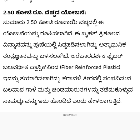
2.50 ಕೋಟಿ ರೂ. ವೆಚ್ಚದ ಯೋಜನೆ:
ಸುಮಾರು 2.50 ಕೋಟಿ ರೂಪಾಯಿ ವೆಚ್ಚದಲ್ಲಿ ಈ
ಯೋಜನೆಯನ್ನು ರೂಪಿಸಲಾಗಿದೆ. ಈ ಬೃಹತ್ ತ್ರಿಶೂಲದ
ವಿನ್ಯಾಸವನ್ನು ಪುಣೆಯಲ್ಲಿ ಸಿದ್ಧಪಡಿಸಲಾಗಿದ್ದು, ಅತ್ಯಾಧುನಿಕ
ತಂತ್ರಜ್ಞಾನವನ್ನು ಬಳಸಲಾಗಿದೆ. ಅರೆಪಾರದರ್ಶಕ ಫೈಬರ್
ಬಲವರ್ಧಿತ ಪ್ಲಾಸ್ಟಿಕ್‌ನಿಂದ (Fiber Reinforced Plastic)
ಇದನ್ನು ತಯಾರಿಸಲಾಗಿದ್ದು, ಕರಾವಳಿ ತೀರದಲ್ಲಿ ಸಂಭವಿಸುವ
ಬಲವಾದ ಗಾಳಿ ಮತ್ತು ಚಂಡಮಾರುತಗಳನ್ನು ತಡೆದುಕೊಳ್ಳುವ
ಸಾಮರ್ಥ್ಯವನ್ನು ಇದು ಹೊಂದಿದೆ ಎಂದು ಹೇಳಲಾಗುತ್ತಿದೆ.