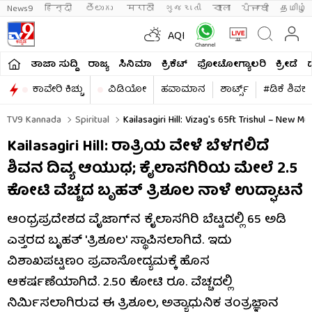
News9
हिन्दी 
తెలుగు 
मराठी
ગુજરાતી
বাংলা
ਪੰਜਾਬੀ
தமிழ்
AQI
ತಾಜಾ ಸುದ್ದಿ
ರಾಜ್ಯ
ಸಿನಿಮಾ
ಕ್ರಿಕೆಟ್​
ಫೋಟೋಗ್ಯಾಲರಿ
ಕ್ರೀಡೆ
ಕಾವೇರಿ ಕಿಚ್ಚು
ವಿಡಿಯೋ
ಹವಾಮಾನ
ಶಾರ್ಟ್ಸ್​
#ಡಿಕೆ ಶಿವಕ
TV9 Kannada
Spiritual
Kailasagiri Hill: Vizag's 65ft Trishul – New Mu
Kailasagiri Hill: ರಾತ್ರಿಯ ವೇಳೆ ಬೆಳಗಲಿದೆ
ಶಿವನ ದಿವ್ಯ ಆಯುಧ; ಕೈಲಾಸಗಿರಿಯ ಮೇಲೆ 2.5
ಕೋಟಿ ವೆಚ್ಚದ ಬೃಹತ್ ತ್ರಿಶೂಲ ನಾಳೆ ಉದ್ಘಾಟನೆ
ಆಂಧ್ರಪ್ರದೇಶದ ವೈಜಾಗ್‌ನ ಕೈಲಾಸಗಿರಿ ಬೆಟ್ಟದಲ್ಲಿ 65 ಅಡಿ
ಎತ್ತರದ ಬೃಹತ್ 'ತ್ರಿಶೂಲ' ಸ್ಥಾಪಿಸಲಾಗಿದೆ. ಇದು
ವಿಶಾಖಪಟ್ಟಣಂ ಪ್ರವಾಸೋದ್ಯಮಕ್ಕೆ ಹೊಸ
ಆಕರ್ಷಣೆಯಾಗಿದೆ. 2.50 ಕೋಟಿ ರೂ. ವೆಚ್ಚದಲ್ಲಿ
ನಿರ್ಮಿಸಲಾಗಿರುವ ಈ ತ್ರಿಶೂಲ, ಅತ್ಯಾಧುನಿಕ ತಂತ್ರಜ್ಞಾನ