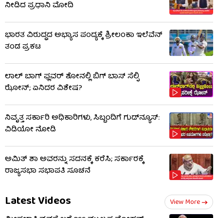
ನೀಡಿದ ಪ್ರಧಾನಿ ಮೋದಿ
ಭಾರತ ವಿರುದ್ಧದ ಅಭ್ಯಾಸ ಪಂದ್ಯಕ್ಕೆ ಶ್ರೀಲಂಕಾ ಇಲೆವೆನ್
ತಂಡ ಪ್ರಕಟ
ಲಾಲ್ ಬಾಗ್ ಫ್ಲವರ್ ಶೋನಲ್ಲಿ ಬಿಗ್ ಬಾಸ್ ಸೆಲ್ಫಿ
ಝೋನ್; ಏನಿದರ ವಿಶೇಷ?
ನಿವೃತ್ತ ಸರ್ಕಾರಿ ಅಧಿಕಾರಿಗಳು, ಸಿಬ್ಬಂದಿಗೆ ಗುಡ್​ನ್ಯೂಸ್:
ವಿಡಿಯೋ ನೋಡಿ
ಅಮಿತ್ ಶಾ ಅವರನ್ನು ಸದನಕ್ಕೆ ಕರೆಸಿ; ಸರ್ಕಾರಕ್ಕೆ
ರಾಜ್ಯಸಭಾ ಸಭಾಪತಿ ಸೂಚನೆ
Latest Videos
View More