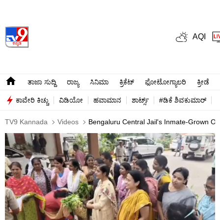
AQI
ತಾಜಾ ಸುದ್ದಿ
ರಾಜ್ಯ
ಸಿನಿಮಾ
ಕ್ರಿಕೆಟ್​
ಫೋಟೋಗ್ಯಾಲರಿ
ಕ್ರೀಡೆ
ಕಾವೇರಿ ಕಿಚ್ಚು
ವಿಡಿಯೋ
ಹವಾಮಾನ
ಶಾರ್ಟ್ಸ್​
#ಡಿಕೆ ಶಿವಕುಮಾರ್​
TV9 Kannada
Videos
Bengaluru Central Jail's Inmate-Grown Or