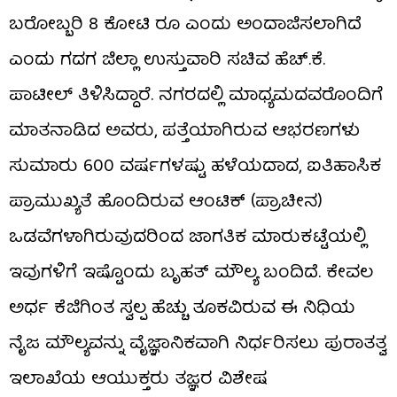
ಬರೋಬ್ಬರಿ 8 ಕೋಟಿ ರೂ ಎಂದು ಅಂದಾಜಿಸಲಾಗಿದೆ
ಎಂದು ಗದಗ ಜಿಲ್ಲಾ ಉಸ್ತುವಾರಿ ಸಚಿವ ಹೆಚ್.ಕೆ.
ಪಾಟೀಲ್ ತಿಳಿಸಿದ್ದಾರೆ. ನಗರದಲ್ಲಿ ಮಾಧ್ಯಮದವರೊಂದಿಗೆ
ಮಾತನಾಡಿದ ಅವರು, ಪತ್ತೆಯಾಗಿರುವ ಆಭರಣಗಳು
ಸುಮಾರು 600 ವರ್ಷಗಳಷ್ಟು ಹಳೆಯದಾದ, ಐತಿಹಾಸಿಕ
ಪ್ರಾಮುಖ್ಯತೆ ಹೊಂದಿರುವ ಆಂಟಿಕ್ (ಪ್ರಾಚೀನ)
ಒಡವೆಗಳಾಗಿರುವುದರಿಂದ ಜಾಗತಿಕ ಮಾರುಕಟ್ಟೆಯಲ್ಲಿ
ಇವುಗಳಿಗೆ ಇಷ್ಟೊಂದು ಬೃಹತ್ ಮೌಲ್ಯ ಬಂದಿದೆ. ಕೇವಲ
ಅರ್ಧ ಕೆಜಿಗಿಂತ ಸ್ವಲ್ಪ ಹೆಚ್ಚು ತೂಕವಿರುವ ಈ ನಿಧಿಯ
ನೈಜ ಮೌಲ್ಯವನ್ನು ವೈಜ್ಞಾನಿಕವಾಗಿ ನಿರ್ಧರಿಸಲು ಪುರಾತತ್ವ
ಇಲಾಖೆಯ ಆಯುಕ್ತರು ತಜ್ಞರ ವಿಶೇಷ