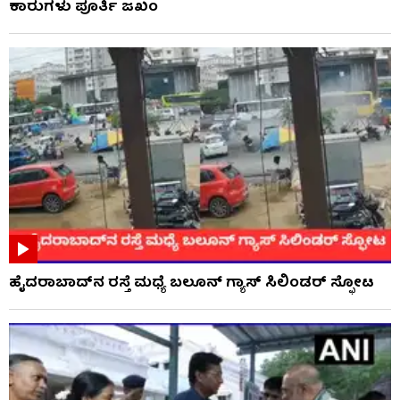
ಕಾರುಗಳು ಪೂರ್ತಿ ಜಖಂ
ಹೈದರಾಬಾದ್​ನ ರಸ್ತೆ ಮಧ್ಯೆ ಬಲೂನ್ ಗ್ಯಾಸ್ ಸಿಲಿಂಡರ್ ಸ್ಫೋಟ