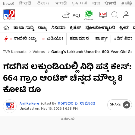
News9
हिन्दी 
తెలుగు 
मराठी
ગુજરાતી
বাংলা
ਪੰਜਾਬੀ
தமிழ்
AQI
ತಾಜಾ ಸುದ್ದಿ
ರಾಜ್ಯ
ಸಿನಿಮಾ
ಕ್ರಿಕೆಟ್​
ಫೋಟೋಗ್ಯಾಲರಿ
ಕ್ರೀಡೆ
ಕಾವೇರಿ ಕಿಚ್ಚು
ವಿಡಿಯೋ
ಹವಾಮಾನ
ಶಾರ್ಟ್ಸ್​
#ಡಿಕೆ ಶಿವಕ
TV9 Kannada
Videos
Gadag’s Lakkundi Unearths 600-Year-Old Gold
ಗದಗಿನ ಲಕ್ಕುಂಡಿಯಲ್ಲಿ ನಿಧಿ ಪತ್ತೆ ಕೇಸ್​:
664 ಗ್ರಾಂ ಆಂಟಿಕ್ ಚಿನ್ನದ ಮೌಲ್ಯ 8
ಕೋಟಿ ರೂ
Anil Kalkere
Edited By:
ಗಂಗಾಧರ​ ಬ. ಸಾಬೋಜಿ
SHARE
Updated on:
May 16, 2026 | 6:38 PM