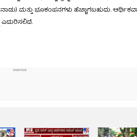
ಡು) ಮತ್ತು ಭೂಕಂಪನಗಳು ಹೆಚ್ಚಾಗಬಹುದು. ಆರ್ಥಿಕವಾ
 ಎದುರಿಸಲಿದೆ.