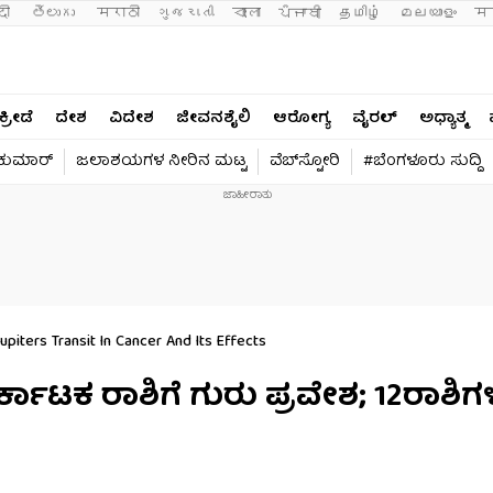
दी 
తెలుగు 
मराठी
ગુજરાતી
বাংলা
ਪੰਜਾਬੀ
தமிழ்
മലയാളം
मन
ಕ್ರೀಡೆ
ದೇಶ
ವಿದೇಶ
ಜೀವನಶೈಲಿ
ಆರೋಗ್ಯ
ವೈರಲ್​
ಅಧ್ಯಾತ್ಮ
ವಕುಮಾರ್​
ಜಲಾಶಯಗಳ ನೀರಿನ ಮಟ್ಟ
ವೆಬ್​ಸ್ಟೋರಿ
#ಬೆಂಗಳೂರು ಸುದ್ದಿ
upiters Transit In Cancer And Its Effects
ಕರ್ಕಾಟಕ ರಾಶಿಗೆ ಗುರು ಪ್ರವೇಶ; 12ರಾಶಿ