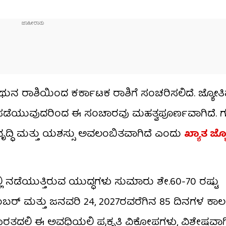
ಿಥುನ ರಾಶಿಯಿಂದ ಕರ್ಕಾಟಕ ರಾಶಿಗೆ ಸಂಚರಿಸಲಿದೆ. ಜ್ಯೋತಿಷ್ಯ
ನ್ನು ಪಡೆಯುವುದರಿಂದ ಈ ಸಂಚಾರವು ಮಹತ್ವಪೂರ್ಣವಾಗಿದೆ.
ವೃದ್ಧಿ ಮತ್ತು ಯಶಸ್ಸು ಅವಲಂಬಿತವಾಗಿದೆ ಎಂದು
ಖ್ಯಾತ ಜ್ಯ
ನಡೆಯುತ್ತಿರುವ ಯುದ್ಧಗಳು ಸುಮಾರು ಶೇ.60-70 ರಷ್ಟು
ೆಂಬರ್ ಮತ್ತು ಜನವರಿ 24, 2027ರವರೆಗಿನ 85 ದಿನಗಳ ಕಾಲ
ಭಾರತದಲ್ಲಿ ಈ ಅವಧಿಯಲ್ಲಿ ಪ್ರಕೃತಿ ವಿಕೋಪಗಳು, ವಿಶೇಷವಾಗ