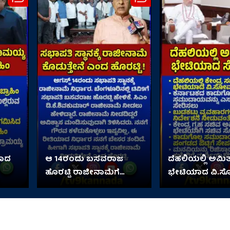
ಯಾದ
ಆ 14ರಂದು ಬಸವರಾಜ
ದೆಹಲಿಯಲ್ಲಿ ಅಮಿತ
ಹೊರಟ್ಟಿ ರಾಜೀನಾಮೆಗೆ
ಭೇಟಿಯಾದ ವಿ.ಸ
ನಿರ್ಧಾರ