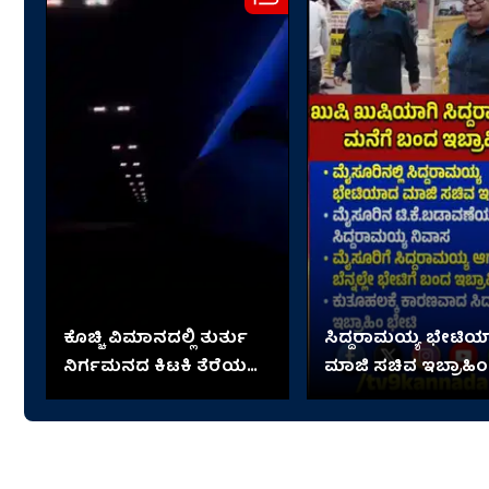
ಕೊಚ್ಚಿ ವಿಮಾನದಲ್ಲಿ ತುರ್ತು
ಸಿದ್ದರಾಮಯ್ಯ ಭೇಟಿ
ನಿರ್ಗಮನದ ಕಿಟಕಿ ತೆರೆಯಲು
ಮಾಜಿ ಸಚಿವ ಇಬ್ರಾಹಿಂ
ಯತ್ನಿಸಿದ ವ್ಯಕ್ತಿ;
ಆಮೇಲೇನಾಯ್ತು?