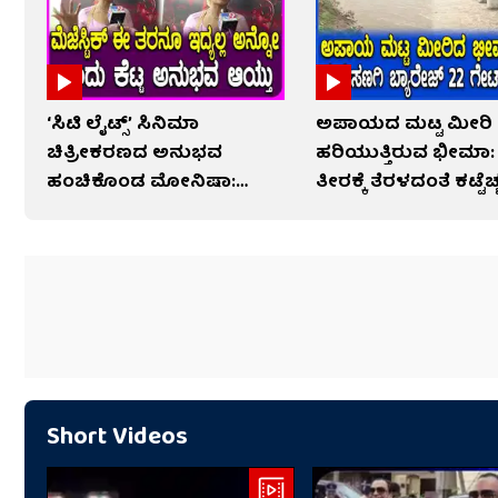
‘ಸಿಟಿ ಲೈಟ್ಸ್’ ಸಿನಿಮಾ
ಅಪಾಯದ ಮಟ್ಟ ಮೀರಿ
ಚಿತ್ರೀಕರಣದ ಅನುಭವ
ಹರಿಯುತ್ತಿರುವ ಭೀಮಾ:
ಹಂಚಿಕೊಂಡ ಮೋನಿಷಾ:
ತೀರಕ್ಕೆ ತೆರಳದಂತೆ ಕಟ್ಟೆಚ
ವಿಡಿಯೋ
Short Videos