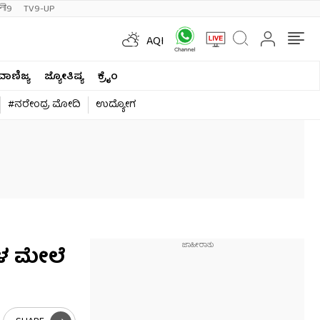
ी9
TV9-UP
AQI
ವಾಣಿಜ್ಯ
ಜ್ಯೋತಿಷ್ಯ
ಕ್ರೈಂ
#ನರೇಂದ್ರ ಮೋದಿ
ಉದ್ಯೋಗ
ಗಳ ಮೇಲೆ