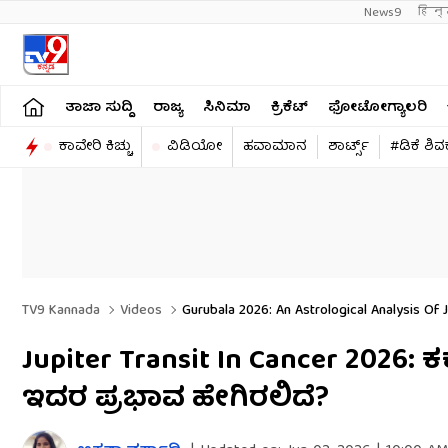
News9
हिन्
ತಾಜಾ ಸುದ್ದಿ
ರಾಜ್ಯ
ಸಿನಿಮಾ
ಕ್ರಿಕೆಟ್​
ಫೋಟೋಗ್ಯಾಲರಿ
ಕಾವೇರಿ ಕಿಚ್ಚು
ವಿಡಿಯೋ
ಹವಾಮಾನ
ಶಾರ್ಟ್ಸ್​
#ಡಿಕೆ ಶಿ
TV9 Kannada
Videos
Gurubala 2026: An Astrological Analysis Of J
Jupiter Transit In Cancer 2026: 
ಇದರ ಪ್ರಭಾವ ಹೇಗಿರಲಿದೆ?