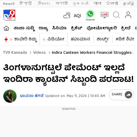
News9
हिन्दी 
తెలుగు 
मराठी
ગુજરાતી
বাংলা
ਪੰਜਾਬੀ
தமிழ்
AQI
ತಾಜಾ ಸುದ್ದಿ
ರಾಜ್ಯ
ಸಿನಿಮಾ
ಕ್ರಿಕೆಟ್​
ಫೋಟೋಗ್ಯಾಲರಿ
ಕ್ರೀಡೆ
ಕಾವೇರಿ ಕಿಚ್ಚು
ವಿಡಿಯೋ
ಹವಾಮಾನ
ಶಾರ್ಟ್ಸ್​
#ಡಿಕೆ ಶಿವಕ
TV9 Kannada
Videos
Indira Canteen Workers Financial Struggles: 
ತಿಂಗಳಾನುಗಟ್ಟಲೆ ಪೇಮೆಂಟ್ ಇಲ್ಲದೆ
ಇಂದಿರಾ ಕ್ಯಾಂಟಿನ್ ಸಿಬ್ಬಂದಿ ಪರದಾಟ!
SHARE
ಭಾವನಾ ಹೆಗಡೆ
Updated on:
May 11, 2026 | 10:40 AM