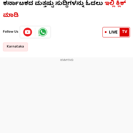
ಕರ್ನಾಟಕದ ಮತ್ತಷ್ಟು ಸುದ್ದಿಗಳನ್ನು ಓದಲು
ಇಲ್ಲಿ ಕ್ಲಿಕ್
ಮಾಡಿ
TV
LIVE
Follow Us
Karnataka