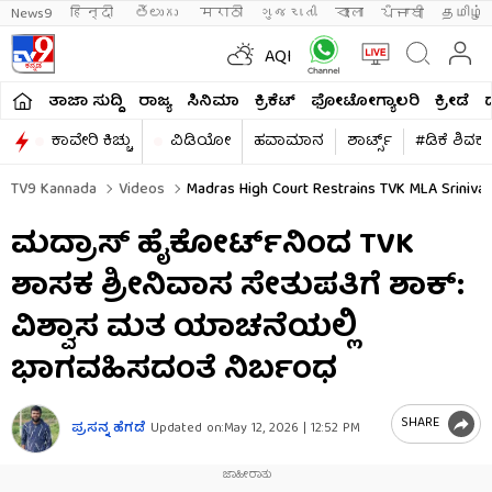
News9
हिन्दी 
తెలుగు 
मराठी
ગુજરાતી
বাংলা
ਪੰਜਾਬੀ
தமிழ்
AQI
ತಾಜಾ ಸುದ್ದಿ
ರಾಜ್ಯ
ಸಿನಿಮಾ
ಕ್ರಿಕೆಟ್​
ಫೋಟೋಗ್ಯಾಲರಿ
ಕ್ರೀಡೆ
ಕಾವೇರಿ ಕಿಚ್ಚು
ವಿಡಿಯೋ
ಹವಾಮಾನ
ಶಾರ್ಟ್ಸ್​
#ಡಿಕೆ ಶಿವಕ
TV9 Kannada
Videos
Madras High Court Restrains TVK MLA Srinivasa
ಮದ್ರಾಸ್ ಹೈಕೋರ್ಟ್‌ನಿಂದ TVK
ಶಾಸಕ ಶ್ರೀನಿವಾಸ ಸೇತುಪತಿಗೆ ಶಾಕ್:
ವಿಶ್ವಾಸ ಮತ ಯಾಚನೆಯಲ್ಲಿ
ಭಾಗವಹಿಸದಂತೆ ನಿರ್ಬಂಧ
SHARE
ಪ್ರಸನ್ನ ಹೆಗಡೆ
Updated on:
May 12, 2026 | 12:52 PM