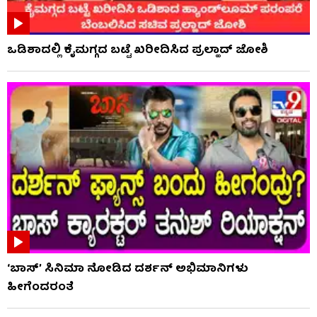
ಒಡಿಶಾದಲ್ಲಿ ಕೈಮಗ್ಗದ ಬಟ್ಟೆ ಖರೀದಿಸಿದ ಪ್ರಲ್ಹಾದ್ ಜೋಶಿ
‘ಬಾಸ್’ ಸಿನಿಮಾ ನೋಡಿದ ದರ್ಶನ್ ಅಭಿಮಾನಿಗಳು
ಹೀಗೆಂದರಂತೆ