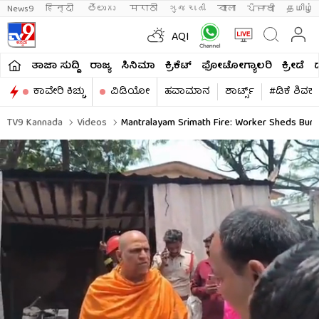
News9
हिन्दी 
తెలుగు 
मराठी
ગુજરાતી
বাংলা
ਪੰਜਾਬੀ
தமிழ்
AQI
ತಾಜಾ ಸುದ್ದಿ
ರಾಜ್ಯ
ಸಿನಿಮಾ
ಕ್ರಿಕೆಟ್​
ಫೋಟೋಗ್ಯಾಲರಿ
ಕ್ರೀಡೆ
ಕಾವೇರಿ ಕಿಚ್ಚು
ವಿಡಿಯೋ
ಹವಾಮಾನ
ಶಾರ್ಟ್ಸ್​
#ಡಿಕೆ ಶಿವಕ
TV9 Kannada
Videos
Mantralayam Srimath Fire: Worker Sheds Burne