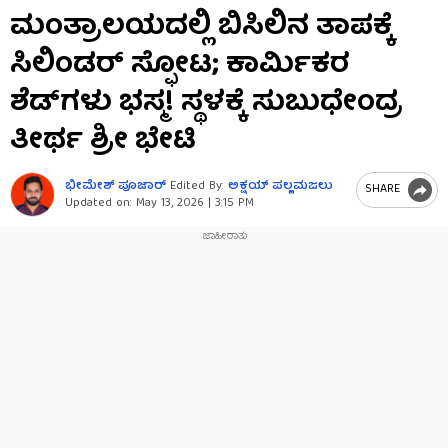
0
ಮಂತ್ರಾಲಯದಲ್ಲಿ ಬಿಸಿಲಿನ ತಾಪಕ್ಕೆ
seconds
of
ಸಿಲಿಂಡರ್ ಸ್ಫೋಟ; ಕಾರ್ಮಿಕರ
3
minutes,
6
ಶೆಡ್‌ಗಳು ಭಸ್ಮ! ಸ್ಥಳಕ್ಕೆ ಸುಬುಧೇಂದ್ರ
seconds
ತೀರ್ಥ ಶ್ರೀ ಭೇಟಿ
ಭೀಮೇಶ್​​ ಪೂಜಾರ್
Edited By:
ಅಕ್ಷಯ್​ ಪಲ್ಲಮಜಲು​​
SHARE
Updated on:
May 13, 2026 | 3:15 PM