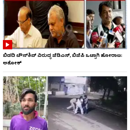
ಬಿಡದಿ ಟೌನ್​ಶಿಪ್ ವಿರುದ್ಧ ಜೆಡಿಎಸ್, ಬಿಜೆಪಿ ಒಟ್ಟಾಗಿ ಹೋರಾಟ:
ಅಶೋಕ್