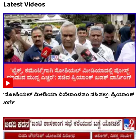
Latest Videos
'ಸೋಷಿಯಲ್ ಮೀಡಿಯಾ ವಿಜಿಲಾಂಟಿಸಂ ಸಹಿಸಲ್ಲ': ಪ್ರಿಯಾಂಕ್
ಖರ್ಗೆ