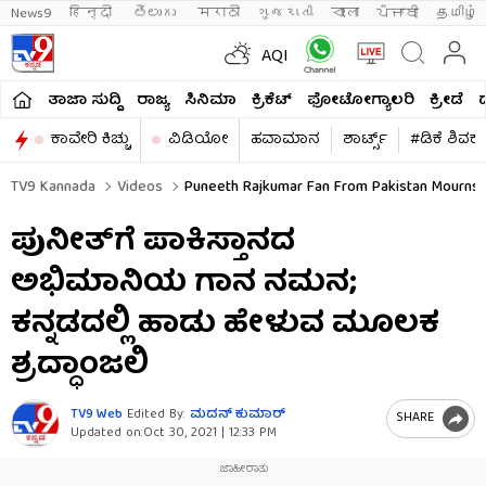
News9
हिन्दी 
తెలుగు 
मराठी
ગુજરાતી
বাংলা
ਪੰਜਾਬੀ
தமிழ்
AQI
ತಾಜಾ ಸುದ್ದಿ
ರಾಜ್ಯ
ಸಿನಿಮಾ
ಕ್ರಿಕೆಟ್​
ಫೋಟೋಗ್ಯಾಲರಿ
ಕ್ರೀಡೆ
ಕಾವೇರಿ ಕಿಚ್ಚು
ವಿಡಿಯೋ
ಹವಾಮಾನ
ಶಾರ್ಟ್ಸ್​
#ಡಿಕೆ ಶಿವಕ
TV9 Kannada
Videos
Puneeth Rajkumar Fan From Pakistan Mourns 
ಪುನೀತ್​ಗೆ ಪಾಕಿಸ್ತಾನದ
ಅಭಿಮಾನಿಯ ಗಾನ ನಮನ;
ಕನ್ನಡದಲ್ಲಿ ಹಾಡು ಹೇಳುವ ಮೂಲಕ
ಶ್ರದ್ಧಾಂಜಲಿ
TV9 Web
Edited By:
ಮದನ್​ ಕುಮಾರ್​
SHARE
Updated on:
Oct 30, 2021 | 12:33 PM