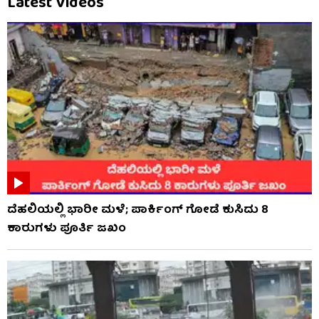
Latest Videos
ದೆಹಲಿಯಲ್ಲಿ ಭಾರೀ ಮಳೆ; ಪಾರ್ಕಿಂಗ್ ಗೋಡೆ ಕುಸಿದು 8
ಕಾರುಗಳು ಪೂರ್ತಿ ಜಖಂ