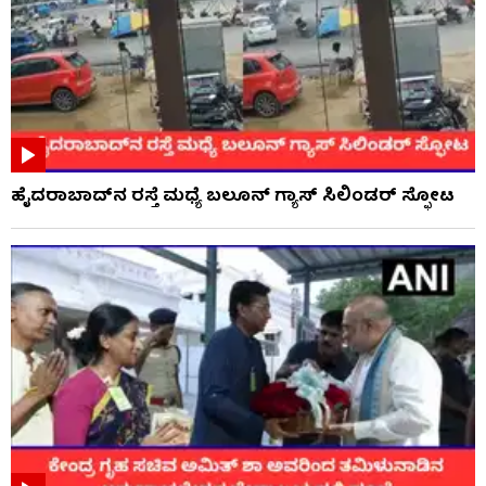
ಹೈದರಾಬಾದ್​ನ ರಸ್ತೆ ಮಧ್ಯೆ ಬಲೂನ್ ಗ್ಯಾಸ್ ಸಿಲಿಂಡರ್ ಸ್ಫೋಟ