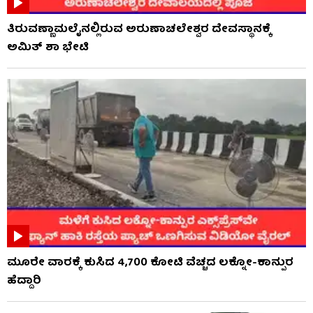
ತಿರುವಣ್ಣಾಮಲೈನಲ್ಲಿರುವ ಅರುಣಾಚಲೇಶ್ವರ ದೇವಸ್ಥಾನಕ್ಕೆ
ಅಮಿತ್ ಶಾ ಭೇಟಿ
ಮೂರೇ ವಾರಕ್ಕೆ ಕುಸಿದ 4,700 ಕೋಟಿ ವೆಚ್ಚದ ಲಕ್ನೋ-ಕಾನ್ಪುರ
ಹೆದ್ದಾರಿ