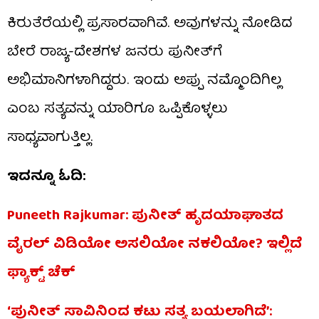
ಕಿರುತೆರೆಯಲ್ಲಿ ಪ್ರಸಾರವಾಗಿವೆ. ಅವುಗಳನ್ನು ನೋಡಿದ
ಬೇರೆ ರಾಜ್ಯ-ದೇಶಗಳ ಜನರು ಪುನೀತ್​ಗೆ
ಅಭಿಮಾನಿಗಳಾಗಿದ್ದರು. ಇಂದು ಅಪ್ಪು ನಮ್ಮೊಂದಿಗಿಲ್ಲ
ಎಂಬ ಸತ್ಯವನ್ನು ಯಾರಿಗೂ ಒಪ್ಪಿಕೊಳ್ಳಲು
ಸಾಧ್ಯವಾಗುತ್ತಿಲ್ಲ.
ಇದನ್ನೂ ಓದಿ:
Puneeth Rajkumar: ಪುನೀತ್​ ಹೃದಯಾಘಾತದ
ವೈರಲ್​ ವಿಡಿಯೋ ಅಸಲಿಯೋ ನಕಲಿಯೋ? ಇಲ್ಲಿದೆ
ಫ್ಯಾಕ್ಟ್​ ಚೆಕ್​
‘ಪುನೀತ್​ ಸಾವಿನಿಂದ ಕಟು ಸತ್ಯ ಬಯಲಾಗಿದೆ’: