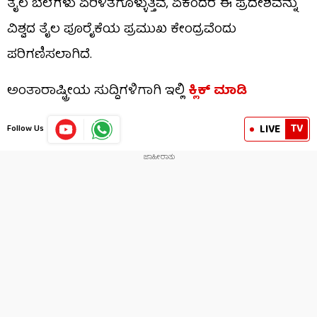
ತೈಲ ಬೆಲೆಗಳು ಏರಿಳಿತಗೊಳ್ಳುತ್ತಿವೆ, ಏಕೆಂದರೆ ಈ ಪ್ರದೇಶವನ್ನು
ವಿಶ್ವದ ತೈಲ ಪೂರೈಕೆಯ ಪ್ರಮುಖ ಕೇಂದ್ರವೆಂದು
ಪರಿಗಣಿಸಲಾಗಿದೆ.
ಅಂತಾರಾಷ್ಟ್ರೀಯ ಸುದ್ದಿಗಳಿಗಾಗಿ ಇಲ್ಲಿ
ಕ್ಲಿಕ್ ಮಾಡಿ
TV
LIVE
Follow Us