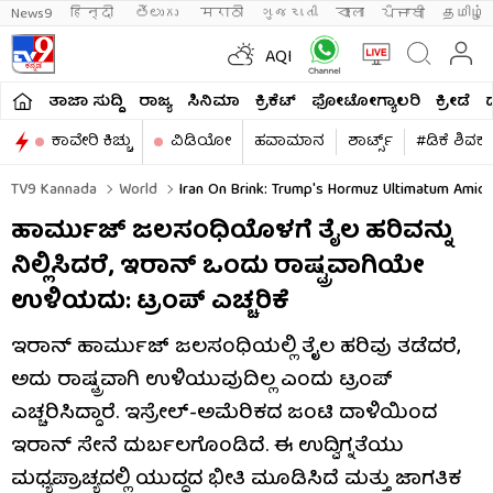
News9
हिन्दी 
తెలుగు 
मराठी
ગુજરાતી
বাংলা
ਪੰਜਾਬੀ
தமிழ்
AQI
ತಾಜಾ ಸುದ್ದಿ
ರಾಜ್ಯ
ಸಿನಿಮಾ
ಕ್ರಿಕೆಟ್​
ಫೋಟೋಗ್ಯಾಲರಿ
ಕ್ರೀಡೆ
ಕಾವೇರಿ ಕಿಚ್ಚು
ವಿಡಿಯೋ
ಹವಾಮಾನ
ಶಾರ್ಟ್ಸ್​
#ಡಿಕೆ ಶಿವಕ
TV9 Kannada
World
Iran On Brink: Trump's Hormuz Ultimatum Amid U
ಹಾರ್ಮುಜ್ ಜಲಸಂಧಿಯೊಳಗೆ ತೈಲ ಹರಿವನ್ನು
ನಿಲ್ಲಿಸಿದರೆ, ಇರಾನ್ ಒಂದು ರಾಷ್ಟ್ರವಾಗಿಯೇ
ಉಳಿಯದು: ಟ್ರಂಪ್ ಎಚ್ಚರಿಕೆ
ಇರಾನ್ ಹಾರ್ಮುಜ್ ಜಲಸಂಧಿಯಲ್ಲಿ ತೈಲ ಹರಿವು ತಡೆದರೆ,
ಅದು ರಾಷ್ಟ್ರವಾಗಿ ಉಳಿಯುವುದಿಲ್ಲ ಎಂದು ಟ್ರಂಪ್
ಎಚ್ಚರಿಸಿದ್ದಾರೆ. ಇಸ್ರೇಲ್-ಅಮೆರಿಕದ ಜಂಟಿ ದಾಳಿಯಿಂದ
ಇರಾನ್ ಸೇನೆ ದುರ್ಬಲಗೊಂಡಿದೆ. ಈ ಉದ್ವಿಗ್ನತೆಯು
ಮಧ್ಯಪ್ರಾಚ್ಯದಲ್ಲಿ ಯುದ್ಧದ ಭೀತಿ ಮೂಡಿಸಿದೆ ಮತ್ತು ಜಾಗತಿಕ