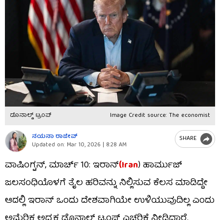
ಡೊನಾಲ್ಡ್​ ಟ್ರಂಪ್
Image Credit source: The economist
ನಯನಾ ರಾಜೀವ್
SHARE
Updated on:
Mar 10, 2026 | 8:28 AM
ವಾಷಿಂಗ್ಟನ್, ಮಾರ್ಚ್​ 10: ಇರಾನ್
(Iran
) ಹಾರ್ಮುಜ್
ಜಲಸಂಧಿಯೊಳಗೆ ತೈಲ ಹರಿವನ್ನು ನಿಲ್ಲಿಸುವ ಕೆಲಸ ಮಾಡಿದ್ದೇ
ಆದಲ್ಲಿ ಇರಾನ್ ಒಂದು ದೇಶವಾಗಿಯೇ ಉಳಿಯುವುದಿಲ್ಲ ಎಂದು
ಅಮೆರಿಕ ಅಧ್ಯಕ್ಷ ಡೊನಾಲ್ಡ್​ ಟ್ರಂಪ್ ಎಚ್ಚರಿಕೆ ನೀಡಿದ್ದಾರೆ.