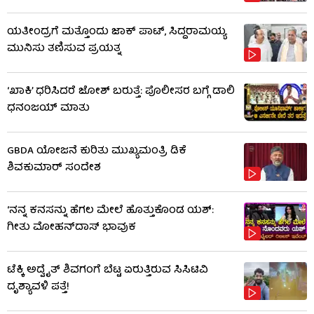
ಯತೀಂದ್ರಗೆ ಮತ್ತೊಂದು ಜಾಕ್​​ ಪಾಟ್, ಸಿದ್ದರಾಮಯ್ಯ
ಮುನಿಸು ತಣಿಸುವ ಪ್ರಯತ್ನ
‘ಖಾಕಿ’ ಧರಿಸಿದರೆ ಜೋಶ್ ಬರುತ್ತೆ: ಪೊಲೀಸರ ಬಗ್ಗೆ ಡಾಲಿ
ಧನಂಜಯ್ ಮಾತು
GBDA ಯೋಜನೆ ಕುರಿತು ಮುಖ್ಯಮಂತ್ರಿ ಡಿಕೆ
ಶಿವಕುಮಾರ್ ಸಂದೇಶ
‘ನನ್ನ ಕನಸನ್ನು ಹೆಗಲ ಮೇಲೆ ಹೊತ್ತುಕೊಂಡ ಯಶ್:
ಗೀತು ಮೋಹನ್​​ದಾಸ್ ಭಾವುಕ
ಟೆಕ್ಕಿ ಅದ್ವೈತ್ ಶಿವಗಂಗೆ ಬೆಟ್ಟ ಏರುತ್ತಿರುವ ಸಿಸಿಟಿವಿ
ದೃಶ್ಯಾವಳಿ ಪತ್ತೆ!