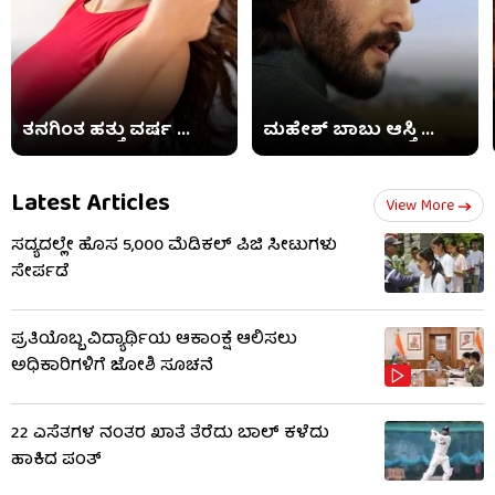
ತನಗಿಂತ ಹತ್ತು ವರ್ಷ ...
ಮಹೇಶ್ ಬಾಬು ಆಸ್ತಿ ...
Latest Articles
View More
ಸದ್ಯದಲ್ಲೇ ಹೊಸ 5,000 ಮೆಡಿಕಲ್ ಪಿಜಿ ಸೀಟುಗಳು
ಸೇರ್ಪಡೆ
ಪ್ರತಿಯೊಬ್ಬ ವಿದ್ಯಾರ್ಥಿಯ ಆಕಾಂಕ್ಷೆ ಆಲಿಸಲು
ಅಧಿಕಾರಿಗಳಿಗೆ ಜೋಶಿ ಸೂಚನೆ
22 ಎಸೆತಗಳ ನಂತರ ಖಾತೆ ತೆರೆದು ಬಾಲ್ ಕಳೆದು
ಹಾಕಿದ ಪಂತ್