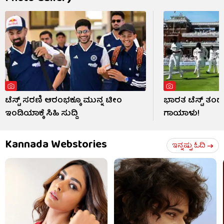
ಟೆಸ್ಟ್ ಸರಣಿ ಆರಂಭಕ್ಕೂ ಮುನ್ನ ಟೀಂ
ಭಾರತ ಟೆಸ್ಟ್ ತ
ಇಂಡಿಯಾಕ್ಕೆ ಸಿಹಿ ಸುದ್ದಿ
ಗಾಯಾಳು!
Kannada Webstories
ಇನ್ನಷ್ಟು ಓದಿ