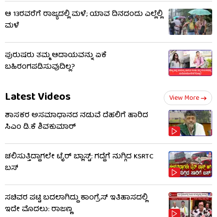
ಆ 13ರವರೆಗೆ ರಾಜ್ಯದಲ್ಲಿ ಮಳೆ; ಯಾವ ದಿನದಂದು ಎಲ್ಲೆಲ್ಲಿ
ಮಳೆ
ಪುರುಷರು ತಮ್ಮ ಆದಾಯವನ್ನು ಏಕೆ
ಬಹಿರಂಗಪಡಿಸುವುದಿಲ್ಲ?
Latest Videos
View More
ಶಾಸಕರ ಅಸಮಾಧಾನದ ನಡುವೆ ದೆಹಲಿಗೆ ಹಾರಿದ
ಸಿಎಂ ಡಿ.ಕೆ ಶಿವಕುಮಾರ್
ಚಲಿಸುತ್ತಿದ್ದಾಗಲೇ ಟೈರ್ ಬ್ಲಾಸ್ಟ್: ಗದ್ದೆಗೆ ನುಗ್ಗಿದ KSRTC
ಬಸ್​​
ಸಚಿವರ ಪಟ್ಟಿ ಬದಲಾಗಿದ್ದು ಕಾಂಗ್ರೆಸ್ ಇತಿಹಾಸದಲ್ಲಿ
ಇದೇ ಮೊದಲು: ರಾಜಣ್ಣ