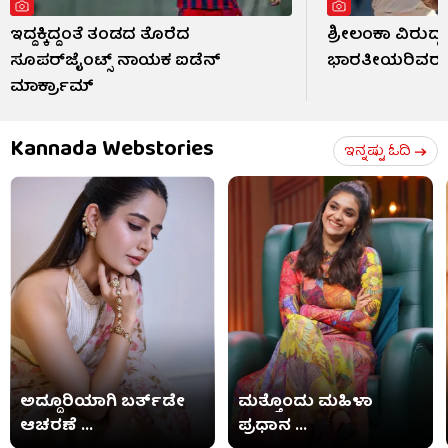
ಇದ್ದಕ್ಕಿದ್ದಂತೆ ತಂಡದ ತೊರೆದ
ಶ್ರೀಲಂಕಾ ವಿರುದ್ಧ
ಸೂಪರ್‌ಜೈಂಟ್ಸ್ ನಾಯಕ ಐಡೆನ್
ಭಾರತೀಯರಿವರು
ಮಾರ್ಕ್ರಾಮ್
Kannada Webstories
ಇನ್ನಷ್ಟು ಓದಿ
ಅದ್ದೂರಿಯಾಗಿ ಬರ್ತ್​​ಡೇ
ಮತ್ತೊಂದು ಮಹಿಳಾ
ಆಚರಣೆ ...
ಪ್ರಧಾನ ...