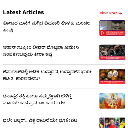
Latest Articles
View More
ತೋಟದ ಮನೆಗೆ ನುಗ್ಗಿದ ವಿಷಕಾರಿ ಕೊಳಕು ಮಂಡಲ
ಹಾವು
ಇರಾನ್ ಸುಪ್ರೀಂ ಲೀಡರ್ ಮೊಜ್ತಬಾ ಖಮೇನಿ
ಸಂಪರ್ಕಿಸುವುದು ತೀರಾ ಕಷ್ಟ
ಕರ್ನಾಟಕದಲ್ಲಿ ಅಡಿಕೆ ಉತ್ಪಾದನೆ, ಉತ್ಪಾದಕತೆ ಭಾರೀ
ಕುಸಿತ! ಕಾರಣವೇನು?
ಧನಾತ್ಮಕ ಶಕ್ತಿ ಹಾಗೂ ಸಮೃದ್ಧಿಗಾಗಿ ಬೆಳಿಗ್ಗೆ
ಮಾಡಬೇಕಾದ ಪ್ರಮುಖ ಕಾರ್ಯಗಳು
ಭಲೇ ಬಟ್ಲರ್... ವಿಶ್ವ ದಾಖಲೆಯೇ ಧೂಳೀಪಟ!