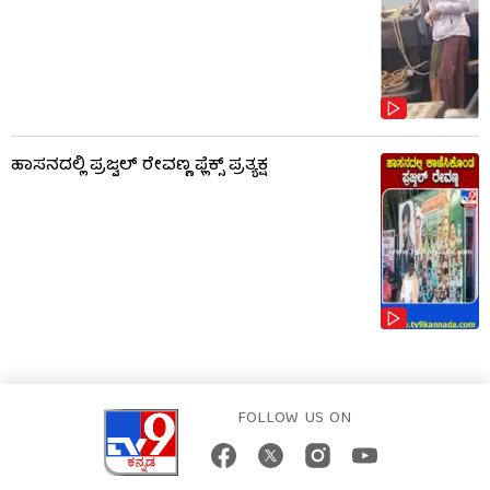
ಹಾಸನದಲ್ಲಿ ಪ್ರಜ್ವಲ್ ರೇವಣ್ಣ ಫ್ಲೆಕ್ಸ್ ಪ್ರತ್ಯಕ್ಷ
FOLLOW US ON