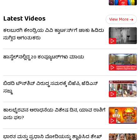
Latest Videos
View More
ಕಲಬುರಗಿ ಕೇಂದ್ರಿಯ ವಿವಿ ಕ್ವಾರ್ಟರ್ಸ್‌ಗೆ ಚಾಕು ಹಿಡಿದು
ನುಗ್ಗಿದ ಆಗಂತುಕರು
ಹಾಸ್ಟೆಲ್‌ನಲ್ಲಿದ್ದ 20 ಕಂಪ್ಯೂಟರ್‌ಗಳು ಮಾಯ
ಬಿಡದಿ ಟೌನ್‌ಶಿಪ್ ವಿರುದ್ಧ ಸಮರಕ್ಕೆ ಬಿಜೆಪಿ, ಜೆಡಿಎಸ್
ಸಜ್ಜು
ಕಾಲಭೈರವನ ಆರಾಧನೆಯ ವಿಶೇಷ ದಿನ, ಯಾವ ರಾಶಿಗೆ
ಏನು ಫಲ?
ಭಾರತ ಮತ್ತು ಪ್ರಧಾನಿ ಮೋದಿಯನ್ನು ಶ್ಲಾಘಿಸಿದ ಶೇಖ್