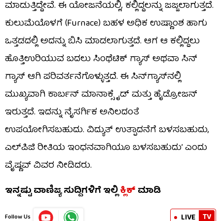
ಮಾಡುತ್ತಿದ್ದೇವೆ. ಈ ಯೋಜನೆಯಲ್ಲಿ, ಕಲ್ಲಿದ್ದಲನ್ನು ಜಜ್ಜಲಾಗುತ್ತದೆ.
ಕುಲುಮೆಯೊಳಗೆ (Furnace) ಬಹಳ ಅಧಿಕ ಉಷ್ಣಾಂಶ ಹಾಗು
ಒತ್ತಡದಲ್ಲಿ ಅದನ್ನು ಬಿಸಿ ಮಾಡಲಾಗುತ್ತದೆ. ಆಗ ಆ ಕಲ್ಲಿದ್ದಲು
ಹೊತ್ತಿಉರಿಯುವ ಬದಲು ಸಿಂಥೆಟಿಕ್ ಗ್ಯಾಸ್ ಅಥವಾ ಸಿನ್​
ಗ್ಯಾಸ್ ಆಗಿ ಪರಿವರ್ತನೆಗೊಳ್ಳುತ್ತದೆ. ಈ ಸಿನ್​ಗ್ಯಾಸ್​ನಲ್ಲಿ
ಮುಖ್ಯವಾಗಿ ಕಾರ್ಬನ್ ಮಾನಾಕ್ಸೈಡ್ ಮತ್ತು ಹೈಡ್ರೋಜನ್
ಇರುತ್ತದೆ. ಇದನ್ನು ನೈಸರ್ಗಿಕ ಅನಿಲದಂತೆ
ಉಪಯೋಗಿಸಬಹುದು. ವಿದ್ಯುತ್ ಉತ್ಪಾದನೆಗೆ ಬಳಸಬಹುದು,
ಎಲ್​ಪಿಜಿ ರೀತಿಯ ಇಂಧನವಾಗಿಯೂ ಬಳಸಬಹುದು’ ಎಂದು
ವೈಷ್ಣವ್ ವಿವರ ನೀಡಿದರು.
ಇನ್ನಷ್ಟು ವಾಣಿಜ್ಯ ಸುದ್ದಿಗಳಿಗೆ ಇಲ್ಲಿ
ಕ್ಲಿಕ್
ಮಾಡಿ
TV
LIVE
Follow Us