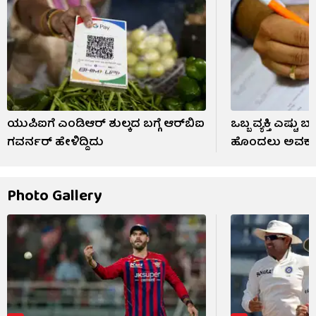
ಯುಪಿಐಗೆ ಎಂಡಿಆರ್ ಶುಲ್ಕದ ಬಗ್ಗೆ ಆರ್​ಬಿಐ
ಒಬ್ಬ ವ್ಯಕ್ತಿ ಎಷ್ಟು 
ಗವರ್ನರ್ ಹೇಳಿದ್ದಿದು
ಹೊಂದಲು ಅವಕಾಶ
Photo Gallery