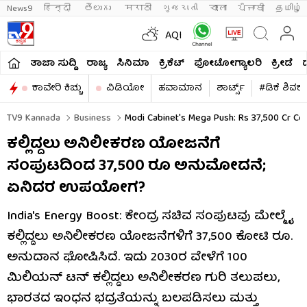
News9
हिन्दी 
తెలుగు 
मराठी
ગુજરાતી
বাংলা
ਪੰਜਾਬੀ
தமிழ்
AQI
ತಾಜಾ ಸುದ್ದಿ
ರಾಜ್ಯ
ಸಿನಿಮಾ
ಕ್ರಿಕೆಟ್​
ಫೋಟೋಗ್ಯಾಲರಿ
ಕ್ರೀಡೆ
ಕಾವೇರಿ ಕಿಚ್ಚು
ವಿಡಿಯೋ
ಹವಾಮಾನ
ಶಾರ್ಟ್ಸ್​
#ಡಿಕೆ ಶಿವಕ
TV9 Kannada
Business
Modi Cabinet's Mega Push: Rs 37,500 Cr Coal
ಕಲ್ಲಿದ್ದಲು ಅನಿಲೀಕರಣ ಯೋಜನೆಗೆ
ಸಂಪುಟದಿಂದ 37,500 ರೂ ಅನುಮೋದನೆ;
ಏನಿದರ ಉಪಯೋಗ?
India's Energy Boost: ಕೇಂದ್ರ ಸಚಿವ ಸಂಪುಟವು ಮೇಲ್ಮೈ
ಕಲ್ಲಿದ್ದಲು ಅನಿಲೀಕರಣ ಯೋಜನೆಗಳಿಗೆ 37,500 ಕೋಟಿ ರೂ.
ಅನುದಾನ ಘೋಷಿಸಿದೆ. ಇದು 2030ರ ವೇಳೆಗೆ 100
ಮಿಲಿಯನ್ ಟನ್ ಕಲ್ಲಿದ್ದಲು ಅನಿಲೀಕರಣ ಗುರಿ ತಲುಪಲು,
ಭಾರತದ ಇಂಧನ ಭದ್ರತೆಯನ್ನು ಬಲಪಡಿಸಲು ಮತ್ತು