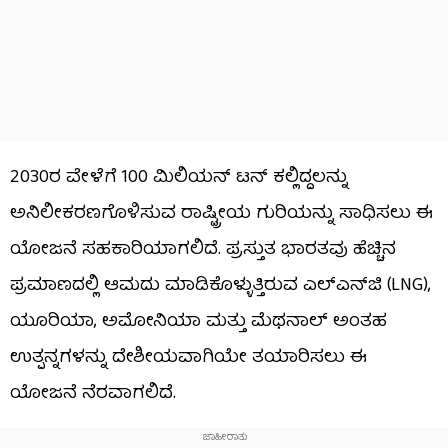
2030ರ ವೇಳೆಗೆ 100 ಮಿಲಿಯನ್ ಟನ್ ಕಲ್ಲಿದ್ದಲನ್ನು
ಅನಿಲೀಕರಣಗೊಳಿಸುವ ರಾಷ್ಟ್ರೀಯ ಗುರಿಯನ್ನು ಸಾಧಿಸಲು ಈ
ಯೋಜನೆ ಸಹಕಾರಿಯಾಗಲಿದೆ. ಪ್ರಸ್ತುತ ಭಾರತವು ಹೆಚ್ಚಿನ
ಪ್ರಮಾಣದಲ್ಲಿ ಆಮದು ಮಾಡಿಕೊಳ್ಳುತ್ತಿರುವ ಎಲ್‌ಎನ್‌ಜಿ (LNG),
ಯೂರಿಯಾ, ಅಮೋನಿಯಾ ಮತ್ತು ಮೆಥನಾಲ್ ಅಂತಹ
ಉತ್ಪನ್ನಗಳನ್ನು ದೇಶೀಯವಾಗಿಯೇ ತಯಾರಿಸಲು ಈ
ಯೋಜನೆ ನೆರವಾಗಲಿದೆ.