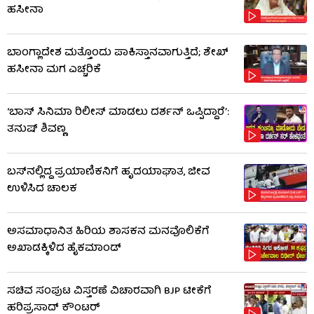
ಹಸೀನಾ
ಬಾಂಗ್ಲಾದೇಶ ಮತ್ತೊಂದು ಪಾಕಿಸ್ತಾನವಾಗುತ್ತಿದೆ; ಶೇಖ್
ಹಸೀನಾ ಮಗ ಎಚ್ಚರಿಕೆ
‘ಬಾಸ್ ಸಿನಿಮಾ ರಿಲೀಸ್ ಮಾಡಲು ದರ್ಶನ್ ಒಪ್ಪಿದ್ದಾರೆ’:
ತನುಷ್ ಶಿವಣ್ಣ
ಬಸ್‌ನಲ್ಲಿದ್ದ ಪ್ರಯಾಣಿಕನಿಗೆ ಹೃದಯಾಘಾತ, ಜೀವ
ಉಳಿಸಿದ ಚಾಲಕ
ಅಸಮಾಧಾನಿತ ಹಿರಿಯ ಶಾಸಕನ ಮನವೊಲಿಕೆಗೆ
ಅಖಾಡಕ್ಕಿಳಿದ ಹೈಕಮಾಂಡ್
ಸಚಿವ ಸಂಪುಟ ವಿಸ್ತರಣೆ ವಿಚಾರವಾಗಿ BJP ಟೀಕೆಗೆ
ಹರಿಪ್ರಸಾದ್ ಕೌಂಟರ್​​