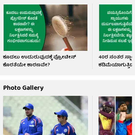
ಕೂದಲು ಉದುರುವುದಕ್ಕೆ ಪ್ರೋಟೀನ್
40ರ ನಂತರ ಸ್ನಾಯ
ಕೊರತೆಯೇ ಕಾರಣವೇ?
ಕಡಿಮೆಯಾಗುತ್ತಿ
Photo Gallery