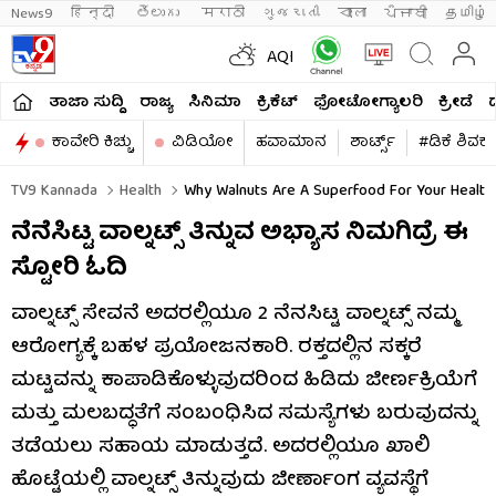
News9
हिन्दी 
తెలుగు 
मराठी
ગુજરાતી
বাংলা
ਪੰਜਾਬੀ
தமிழ்
AQI
ತಾಜಾ ಸುದ್ದಿ
ರಾಜ್ಯ
ಸಿನಿಮಾ
ಕ್ರಿಕೆಟ್​
ಫೋಟೋಗ್ಯಾಲರಿ
ಕ್ರೀಡೆ
ಕಾವೇರಿ ಕಿಚ್ಚು
ವಿಡಿಯೋ
ಹವಾಮಾನ
ಶಾರ್ಟ್ಸ್​
#ಡಿಕೆ ಶಿವಕ
TV9 Kannada
Health
Why Walnuts Are A Superfood For Your Health
ನೆನೆಸಿಟ್ಟ ವಾಲ್ನಟ್ಸ್ ತಿನ್ನುವ ಅಭ್ಯಾಸ ನಿಮಗಿದ್ರೆ ಈ
ಸ್ಟೋರಿ ಓದಿ
ವಾಲ್ನಟ್ಸ್ ಸೇವನೆ ಅದರಲ್ಲಿಯೂ 2 ನೆನಸಿಟ್ಟ ವಾಲ್ನಟ್ಸ್ ನಮ್ಮ
ಆರೋಗ್ಯಕ್ಕೆ ಬಹಳ ಪ್ರಯೋಜನಕಾರಿ. ರಕ್ತದಲ್ಲಿನ ಸಕ್ಕರೆ
ಮಟ್ಟವನ್ನು ಕಾಪಾಡಿಕೊಳ್ಳುವುದರಿಂದ ಹಿಡಿದು ಜೀರ್ಣಕ್ರಿಯೆಗೆ
ಮತ್ತು ಮಲಬದ್ಧತೆಗೆ ಸಂಬಂಧಿಸಿದ ಸಮಸ್ಯೆಗಳು ಬರುವುದನ್ನು
ತಡೆಯಲು ಸಹಾಯ ಮಾಡುತ್ತದೆ. ಅದರಲ್ಲಿಯೂ ಖಾಲಿ
ಹೊಟ್ಟೆಯಲ್ಲಿ ವಾಲ್ನಟ್ಸ್ ತಿನ್ನುವುದು ಜೀರ್ಣಾಂಗ ವ್ಯವಸ್ಥೆಗೆ