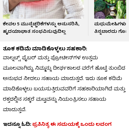
ಕೇವಲ 5 ಮುನ್ನೆಚ್ಚರಿಕೆಗಳನ್ನು ಅನುಸರಿಸಿ,
ಮಧುಮೇಹಿಗಳು 
ಹೃದಯಾಘಾತ ಸಂಭವಿಸುವುದಿಲ್ಲ
ತಿನ್ನಬಾರದು ಗೊತ್ತ
ತೂಕ ಕಡಿಮೆ ಮಾಡಿಕೊಳ್ಳಲು ಸಹಕಾರಿ:
ವಾಲ್ನಟ್ಸ್ ಫೈಬರ್ ಮತ್ತು ಪ್ರೋಟೀನ್‌ಗಳ ಉತ್ತಮ
ಮೂಲವಾಗಿದ್ದು, ನಿಮ್ಮನ್ನು ದೀರ್ಘಕಾಲದ ವರೆಗೆ ಹೊಟ್ಟೆ ತುಂಬಿದ
ಅನುಭವ ನೀಡಲು ಸಹಾಯ ಮಾಡುತ್ತದೆ. ಇದು ತೂಕ ಕಡಿಮೆ
ಮಾಡಿಕೊಳ್ಳಲು ಬಯಸುತ್ತಿರುವವರಿಗೆ ಸಹಕಾರಿಯಾಗಿದೆ ಮತ್ತು
ರಕ್ತದಲ್ಲಿನ ಸಕ್ಕರೆ ಮಟ್ಟವನ್ನು ನಿಯಂತ್ರಿಸಲು ಸಹಾಯ
ಮಾಡುತ್ತವೆ.
ಇದನ್ನೂ ಓದಿ:
ಪ್ರತಿನಿತ್ಯ ಈ ಸಮಯಕ್ಕೆ ಒಂದು ಲವಂಗ