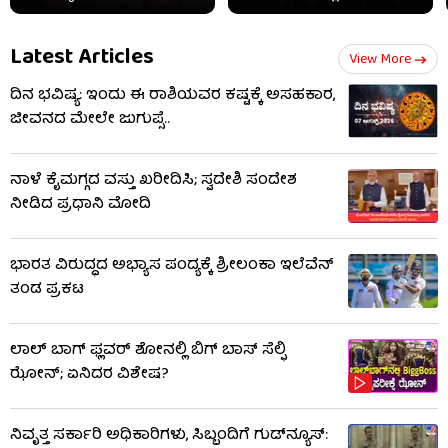
Latest Articles
View More
ದಿನ ಭವಿಷ್ಯ: ಇಂದು ಈ ರಾಶಿಯವರ ಕಷ್ಟಕ್ಕೆ ಅಸಹಕಾರ,
ಜೀವನದ ಮೇಲೇ ಜುಗುಪ್ಸೆ..
ನಾಳೆ ಕೈಮಗ್ಗದ ವಸ್ತು ಖರೀದಿಸಿ; ಸ್ವದೇಶಿ ಸಂದೇಶ
ನೀಡಿದ ಪ್ರಧಾನಿ ಮೋದಿ
ಭಾರತ ವಿರುದ್ಧದ ಅಭ್ಯಾಸ ಪಂದ್ಯಕ್ಕೆ ಶ್ರೀಲಂಕಾ ಇಲೆವೆನ್
ತಂಡ ಪ್ರಕಟ
ಲಾಲ್ ಬಾಗ್ ಫ್ಲವರ್ ಶೋನಲ್ಲಿ ಬಿಗ್ ಬಾಸ್ ಸೆಲ್ಫಿ
ಝೋನ್; ಏನಿದರ ವಿಶೇಷ?
ನಿವೃತ್ತ ಸರ್ಕಾರಿ ಅಧಿಕಾರಿಗಳು, ಸಿಬ್ಬಂದಿಗೆ ಗುಡ್​ನ್ಯೂಸ್: