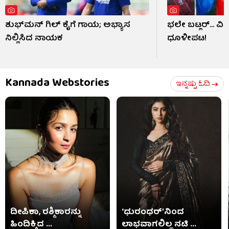
ಶುಭ್​ಮನ್ ಗಿಲ್ ಕೈಗೆ ಗಾಯ; ಅಭ್ಯಾಸ
ಭಲೇ ಬಟ್ಲರ್... ವ
ನಿಲ್ಲಿಸಿದ ನಾಯಕ
ಧೂಳೀಪಟ!
Kannada Webstories
ಇನ್ನಷ್ಟು ಓದಿ
ದೀಪಿಕಾ, ರಶ್ಮಿಕಾರನ್ನು
‘ಧುರಂಧರ್’ನಿಂದ
ಹಿಂದಿಕ್ಕಿದ ...
ಲಾಭವಾಗಲಿಲ್ಲ ನಟಿ ...