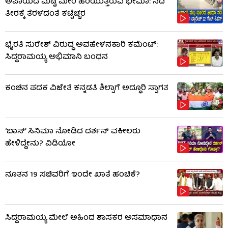
ಅಪಾಯದ ಮಟ್ಟ ಮೀರಿ ಹರಿಯುತ್ತಿರುವ ಭೀಮಾ: ನದಿ
ತೀರಕ್ಕೆ ತೆರಳದಂತೆ ಕಟ್ಟೆಚ್ಚರ
ಭೈರತಿ ಸುರೇಶ್ ವಿರುದ್ಧ ಅವಹೇಳನಕಾರಿ ಕಮೆಂಟ್:
ಸಿದ್ದರಾಮಯ್ಯ ಅಭಿಮಾನಿ ಬಂಧನ
ಕಂಚಿನ ಪದಕ ವಿಜೇತೆ ಕನ್ನಡತಿ ಶಿಲ್ಪಾಗೆ ಅದ್ಧೂರಿ ಸ್ವಾಗತ
‘ಬಾಸ್’ ಸಿನಿಮಾ ನೋಡಿದ ದರ್ಶನ್ ವಕೀಲರು
ಹೇಳಿದ್ದೇನು? ವಿಡಿಯೋ
ನೂತನ 19 ಸಚಿವರಿಗೆ ಇಂದೇ ಖಾತೆ ಹಂಚಿಕೆ?
ಸಿದ್ದರಾಮಯ್ಯ ಮೇಲೆ ಅಹಿಂದ ಶಾಸಕರ ಅಸಮಾಧಾನ