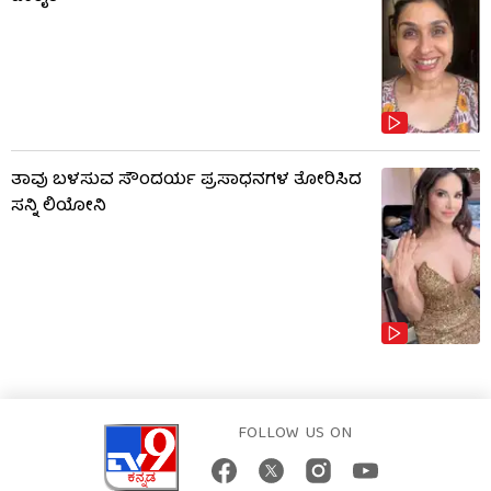
ತಾವು ಬಳಸುವ ಸೌಂದರ್ಯ ಪ್ರಸಾಧನಗಳ ತೋರಿಸಿದ
ಸನ್ನಿ ಲಿಯೋನಿ
FOLLOW US ON