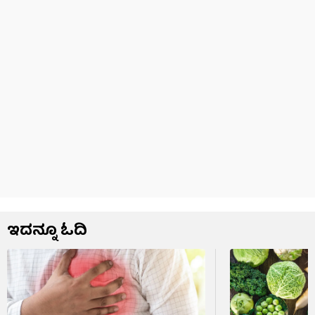
ಇದನ್ನೂ ಓದಿ