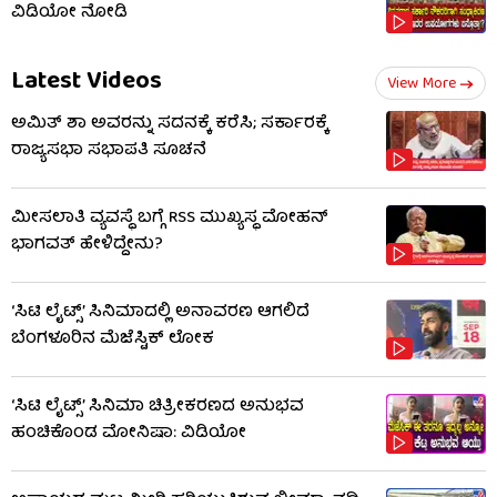
ವಿಡಿಯೋ ನೋಡಿ
Latest Videos
View More
ಅಮಿತ್ ಶಾ ಅವರನ್ನು ಸದನಕ್ಕೆ ಕರೆಸಿ; ಸರ್ಕಾರಕ್ಕೆ
ರಾಜ್ಯಸಭಾ ಸಭಾಪತಿ ಸೂಚನೆ
ಮೀಸಲಾತಿ ವ್ಯವಸ್ಥೆ ಬಗ್ಗೆ RSS​ ಮುಖ್ಯಸ್ಥ ಮೋಹನ್
ಭಾಗವತ್ ಹೇಳಿದ್ದೇನು?
‘ಸಿಟಿ ಲೈಟ್ಸ್’ ಸಿನಿಮಾದಲ್ಲಿ ಅನಾವರಣ ಆಗಲಿದೆ
ಬೆಂಗಳೂರಿನ ಮೆಜೆಸ್ಟಿಕ್ ಲೋಕ
‘ಸಿಟಿ ಲೈಟ್ಸ್’ ಸಿನಿಮಾ ಚಿತ್ರೀಕರಣದ ಅನುಭವ
ಹಂಚಿಕೊಂಡ ಮೋನಿಷಾ: ವಿಡಿಯೋ