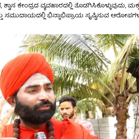
್ವಾಸ ಕೇಂದ್ರದ ವ್ಯವಹಾರದಲ್ಲಿ ತೊಡಗಿಸಿಕೊಳ್ಳುವುದು, ಮಕ
 ಮತ್ತು ಸಮುದಾಯದಲ್ಲಿ ಭಿನ್ನಾಭಿಪ್ರಾಯ ಸೃಷ್ಟಿಸುವ ಆರೋಪಗ