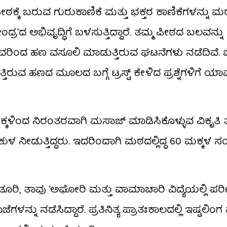
ಕ್ಕೆ ಬರುವ ಗುರುಕಾಣಿಕೆ ಮತ್ತು ಭಕ್ತರ ಕಾಣಿಕೆಗಳನ್ನು ಮಠದ 
ಂದ್ರ’ದ ಅಭಿವೃದ್ಧಿಗೆ ಬಳಸುತ್ತಿದ್ದಾರೆ. ತಮ್ಮ ಪೀಠದ ಬಲವನ್ನು
ವರಿಂದ ಹಣ ವಸೂಲಿ ಮಾಡುತ್ತಿರುವ ಘಟನೆಗಳು ನಡೆದಿವೆ.
ರುವ ಹಣದ ಮೂಲದ ಬಗ್ಗೆ ಟ್ರಸ್ಟ್ ಕೇಳಿದ ಪ್ರಶ್ನೆಗಳಿಗೆ ಯ
ಳಿಂದ ನಿರಂತರವಾಗಿ ಮಸಾಜ್ ಮಾಡಿಸಿಕೊಳ್ಳುವ ವಿಕೃತಿ ತೋರ
ುಳ ನೀಡುತ್ತಿದ್ದರು. ಇದರಿಂದಾಗಿ ಮಠದಲ್ಲಿದ್ದ 60 ಮಕ್ಕಳ ಸಂ
ಿ, ತಾವು ‘ಅಘೋರಿ ಮತ್ತು ವಾಮಾಚಾರಿ ವಿದ್ಯೆಯಲ್ಲಿ ಪರಿ
ನಡೆಸಿದ್ದಾರೆ. ಪ್ರತಿನಿತ್ಯ ಪ್ರಾತಃಕಾಲದಲ್ಲಿ ಇಷ್ಟಲಿಂಗ