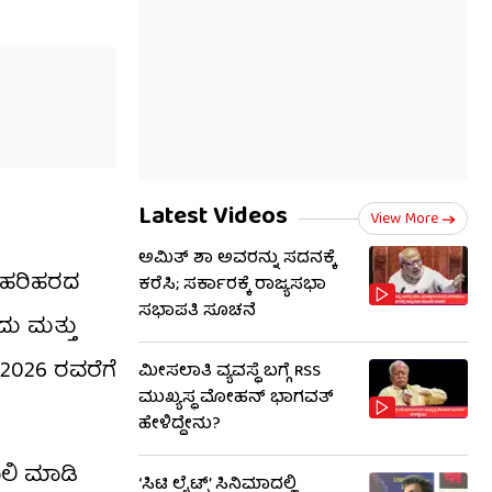
Latest Videos
View More
ಅಮಿತ್ ಶಾ ಅವರನ್ನು ಸದನಕ್ಕೆ
. ಹರಿಹರದ
ಕರೆಸಿ; ಸರ್ಕಾರಕ್ಕೆ ರಾಜ್ಯಸಭಾ
ಸಭಾಪತಿ ಸೂಚನೆ
ದು ಮತ್ತು
3.2026 ರವರೆಗೆ
ಮೀಸಲಾತಿ ವ್ಯವಸ್ಥೆ ಬಗ್ಗೆ RSS​
ಮುಖ್ಯಸ್ಥ ಮೋಹನ್ ಭಾಗವತ್
ಹೇಳಿದ್ದೇನು?
ೂಲಿ ಮಾಡಿ
‘ಸಿಟಿ ಲೈಟ್ಸ್’ ಸಿನಿಮಾದಲ್ಲಿ