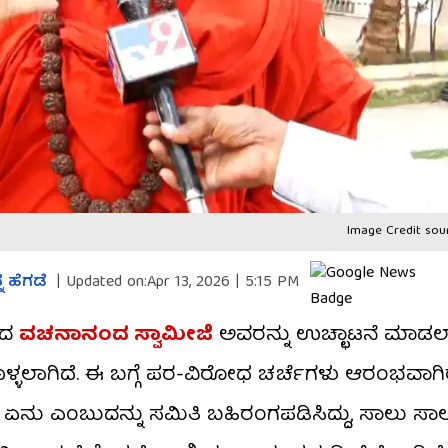
Image Credit sou
್ನ ಹೆಗಡೆ
|
Updated on:
Apr 13, 2026 | 5:15 PM
ಂದ
ವಚನಾನಂದ ಸ್ವಾಮೀಜಿ
ಅವರನ್ನು ಉಚ್ಛಾಟನೆ ಮಾಡಲಾಗ
ೊಳ್ಳಲಾಗಿದೆ. ಈ ಬಗ್ಗೆ ಪರ-ವಿರೋಧ ಚರ್ಚೆಗಳು ಆರಂಭವಾಗ
 ಏನು ಎಂಬುದನ್ನು ಸಮಿತಿ ಬಹಿರಂಗಪಡಿಸಿದ್ದು, ಸಾಲು ಸಾ