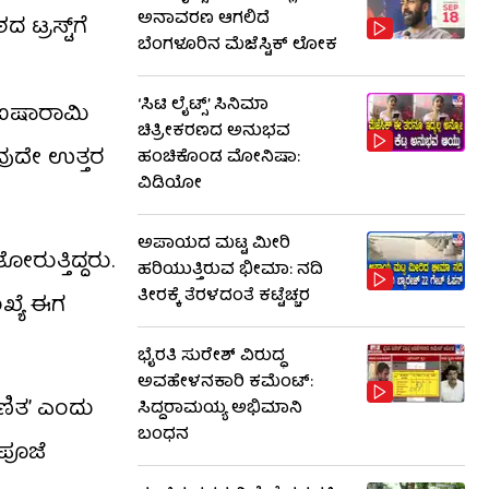
ಅನಾವರಣ ಆಗಲಿದೆ
ಟ್ರಸ್ಟ್‌ಗೆ
ಬೆಂಗಳೂರಿನ ಮೆಜೆಸ್ಟಿಕ್ ಲೋಕ
‘ಸಿಟಿ ಲೈಟ್ಸ್’ ಸಿನಿಮಾ
 ಐಷಾರಾಮಿ
ಚಿತ್ರೀಕರಣದ ಅನುಭವ
ಾವುದೇ ಉತ್ತರ
ಹಂಚಿಕೊಂಡ ಮೋನಿಷಾ:
ವಿಡಿಯೋ
ಅಪಾಯದ ಮಟ್ಟ ಮೀರಿ
ುತ್ತಿದ್ದರು.
ಹರಿಯುತ್ತಿರುವ ಭೀಮಾ: ನದಿ
ತೀರಕ್ಕೆ ತೆರಳದಂತೆ ಕಟ್ಟೆಚ್ಚರ
ಖ್ಯೆ ಈಗ
ಭೈರತಿ ಸುರೇಶ್ ವಿರುದ್ಧ
ಅವಹೇಳನಕಾರಿ ಕಮೆಂಟ್:
ಣಿತ’ ಎಂದು
ಸಿದ್ದರಾಮಯ್ಯ ಅಭಿಮಾನಿ
ಬಂಧನ
 ಪೂಜೆ