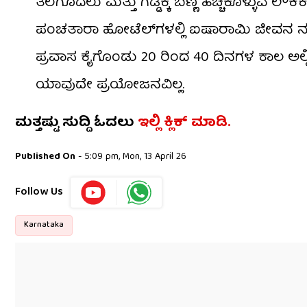
ತಲೆಗೂದಲು ಮತ್ತು ಗಡ್ಡಕ್ಕೆ ಬಣ್ಣ ಹಚ್ಚಿಕೊಳ್ಳುವ ಲೌಕ
ಪಂಚತಾರಾ ಹೋಟೆಲ್‌ಗಳಲ್ಲಿ ಐಷಾರಾಮಿ ಜೀವನ ನಡೆಸ
ಪ್ರವಾಸ ಕೈಗೊಂಡು 20 ರಿಂದ 40 ದಿನಗಳ ಕಾಲ ಅಲ
ಯಾವುದೇ ಪ್ರಯೋಜನವಿಲ್ಲ.
ಮತ್ತಷ್ಟು ಸುದ್ದಿ ಓದಲು
ಇಲ್ಲಿ ಕ್ಲಿಕ್​​ ಮಾಡಿ.
Published On
- 5:09 pm, Mon, 13 April 26
Follow Us
Karnataka