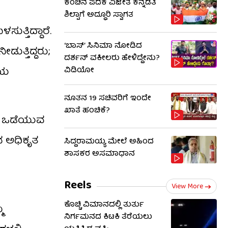
ಕಂಚಿನ ಪದಕ ವಿಜೇತೆ ಕನ್ನಡತಿ
ಶಿಲ್ಪಾಗೆ ಅದ್ಧೂರಿ ಸ್ವಾಗತ
ುತ್ತಿದ್ದಾರೆ.
‘ಬಾಸ್’ ಸಿನಿಮಾ ನೋಡಿದ
ತ್ತಿದ್ದರು;
ದರ್ಶನ್ ವಕೀಲರು ಹೇಳಿದ್ದೇನು?
ಮಯ
ವಿಡಿಯೋ
ನೂತನ 19 ಸಚಿವರಿಗೆ ಇಂದೇ
ಖಾತೆ ಹಂಚಿಕೆ?
ನು ಒಡೆಯುವ
ದ ಅಧಿಕೃತ
ಸಿದ್ದರಾಮಯ್ಯ ಮೇಲೆ ಅಹಿಂದ
ಶಾಸಕರ ಅಸಮಾಧಾನ
Reels
View More
ಕೊಚ್ಚಿ ವಿಮಾನದಲ್ಲಿ ತುರ್ತು
ಮ
ನಿರ್ಗಮನದ ಕಿಟಕಿ ತೆರೆಯಲು