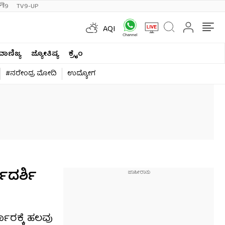
ी9
TV9-UP
AQI
ವಾಣಿಜ್ಯ
ಜ್ಯೋತಿಷ್ಯ
ಕ್ರೈಂ
#ನರೇಂದ್ರ ಮೋದಿ
ಉದ್ಯೋಗ
ಮದರ್ಶಿ
ಾರಕ್ಕೆ ಹಲವು