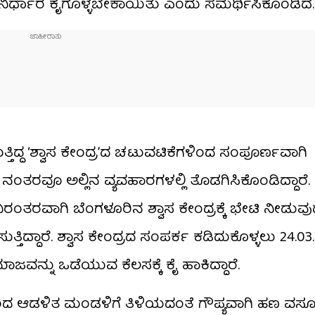
ನಿರ್ಧಾರ ಕೈಗೊಳ್ಳಬೇಕಾಯಿತು ಎಂದು ಸಮರ್ಥಿಸಿಕೊಂಡಿದೆ.
ಿದ್ದ ‘ಶ್ವಾಸ ಕೇಂದ್ರ’ದ ಚಟುವಟಿಕೆಗಳಿಂದ ಸಂಪೂರ್ಣವಾಗಿ
 ನಂತರವೂ ಅಲ್ಲಿನ ವ್ಯವಹಾರಗಳಲ್ಲಿ ತೊಡಗಿಸಿಕೊಂಡಿದ್ದಾರೆ
ನಿರಂತರವಾಗಿ ಬೆಂಗಳೂರಿನ ಶ್ವಾಸ ಕೇಂದ್ರಕ್ಕೆ ಭೇಟಿ ನೀಡುವು
ತ್ತಿದ್ದಾರೆ. ಶ್ವಾಸ ಕೇಂದ್ರದ ಸಂಪರ್ಕ ಕಡಿದುಕೊಳ್ಳಲು 24.0
ಜವನ್ನು ಒಡೆಯುವ ಕೆಲಸಕ್ಕೆ ಕೈ ಹಾಕಿದ್ದಾರೆ.
ಗಳಿಂದ ಆಡಳಿತ ಮಂಡಳಿಗೆ ತಿಳಿಯದಂತೆ ಗೌಪ್ಯವಾಗಿ ಹಣ ವಸ