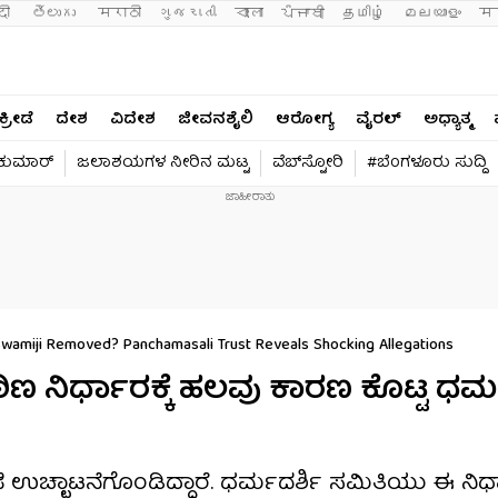
दी 
తెలుగు 
मराठी
ગુજરાતી
বাংলা
ਪੰਜਾਬੀ
தமிழ்
മലയാളം
मन
ಕ್ರೀಡೆ
ದೇಶ
ವಿದೇಶ
ಜೀವನಶೈಲಿ
ಆರೋಗ್ಯ
ವೈರಲ್​
ಅಧ್ಯಾತ್ಮ
ವಕುಮಾರ್​
ಜಲಾಶಯಗಳ ನೀರಿನ ಮಟ್ಟ
ವೆಬ್​ಸ್ಟೋರಿ
#ಬೆಂಗಳೂರು ಸುದ್ದಿ
amiji Removed? Panchamasali Trust Reveals Shocking Allegations
 ನಿರ್ಧಾರಕ್ಕೆ ಹಲವು ಕಾರಣ ಕೊಟ್ಟ ಧರ್
ಛಾಟನೆಗೊಂಡಿದ್ದಾರೆ. ಧರ್ಮದರ್ಶಿ ಸಮಿತಿಯು ಈ ನಿರ್ಧ