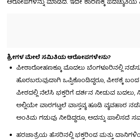
ಆರೋಪಗಳನ್ನು ಮಾಡಿದೆ. ಇದೇ ಕಾರಣಕ್ಕೆ ಪದಚ್ಯುತಿಯ 
ಶ್ರೀಗಳ ಮೇಲೆ ಸಮಿತಿಯ ಆರೋಪಗಳೇನು?
ಪೀಠಾರೋಹಣಕ್ಕೂ ಮೊದಲು ಬೆಂಗಳೂರಿನಲ್ಲಿ ನಡೆಸುತ್ತ
ಹೊರಬರುವುದಾಗಿ ಒಪ್ಪಿಕೊಂಡಿದ್ದರೂ, ಪೀಠಕ್ಕೆ ಬಂದ
ಪೀಠದಲ್ಲಿ ನೆಲೆಸಿ ಭಕ್ತರಿಗೆ ದರ್ಶನ ನೀಡುವ ಬದಲು, 
ಅಲ್ಲಿಯೇ ವಾರಗಟ್ಟಲೆ ವಾಸ್ತವ್ಯ ಹೂಡಿ ವ್ಯವಹಾರ ನಡೆಸು
ಅಂತಿಮ ಗಡುವು ನೀಡಿದ್ದರೂ, ಅದನ್ನು ಪಾಲಿಸದೆ ಸಮಾ
ಹರಜಾತ್ರೆಯ ಹೆಸರಿನಲ್ಲಿ ಭಕ್ತರಿಂದ ಮತ್ತು ದಾನಿ