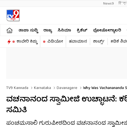
News9
हिन्
ತಾಜಾ ಸುದ್ದಿ
ರಾಜ್ಯ
ಸಿನಿಮಾ
ಕ್ರಿಕೆಟ್​
ಫೋಟೋಗ್ಯಾಲರಿ
ಕಾವೇರಿ ಕಿಚ್ಚು
ವಿಡಿಯೋ
ಹವಾಮಾನ
ಶಾರ್ಟ್ಸ್​
#ಡಿಕೆ ಶಿ
TV9 Kannada
Karnataka
Davanagere
Why Was Vachanananda Sw
ವಚನಾನಂದ ಸ್ವಾಮೀಜಿ ಉಚ್ಛಾಟನೆ: ಕಠಿಣ
ಸಮಿತಿ
ಪಂಚಮಸಾಲಿ ಗುರುಪೀಠದಿಂದ ವಚನಾನಂದ ಸ್ವಾಮೀಜಿ ಉಚ್