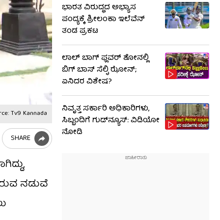
ಭಾರತ ವಿರುದ್ಧದ ಅಭ್ಯಾಸ
ಪಂದ್ಯಕ್ಕೆ ಶ್ರೀಲಂಕಾ ಇಲೆವೆನ್
ತಂಡ ಪ್ರಕಟ
ಲಾಲ್ ಬಾಗ್ ಫ್ಲವರ್ ಶೋನಲ್ಲಿ
ಬಿಗ್ ಬಾಸ್ ಸೆಲ್ಫಿ ಝೋನ್;
ಏನಿದರ ವಿಶೇಷ?
ನಿವೃತ್ತ ಸರ್ಕಾರಿ ಅಧಿಕಾರಿಗಳು,
rce: Tv9 Kannada
ಸಿಬ್ಬಂದಿಗೆ ಗುಡ್​ನ್ಯೂಸ್: ವಿಡಿಯೋ
ನೋಡಿ
SHARE
ಿದ್ದು,
ಿರುವ ನಡುವೆ
ಲು