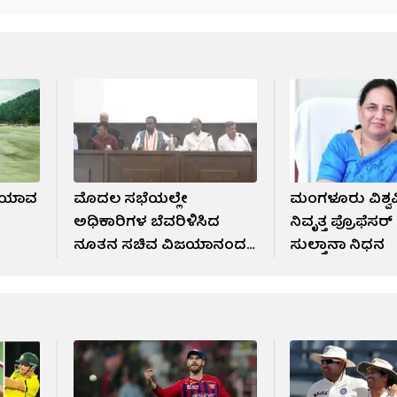
; ಯಾವ
ಮೊದಲ ಸಭೆಯಲ್ಲೇ
ಮಂಗಳೂರು ವಿಶ್ವ
ಅಧಿಕಾರಿಗಳ ಬೆವರಿಳಿಸಿದ
ನಿವೃತ್ತ ಪ್ರೊಫೆಸರ
ನೂತನ ಸಚಿವ ವಿಜಯಾನಂದ
ಸುಲ್ತಾನಾ ನಿಧನ
ಕಾಶಪ್ಪನವರ್