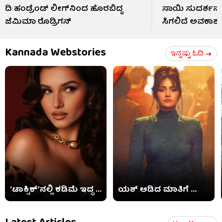
ದಿ ಹಂಡ್ರೆಂಡ್ ಲೀಗ್​ನಿಂದ ಹೊರಬಿದ್ದ
ಸಾಯಿ ಸುದರ್ಶನ್
ಜೆಮಿಮಾ ರೊಡ್ರಿಗಸ್
ಸಿಗಲಿದೆ ಅವಕಾಶ
Kannada Webstories
ಇನ್ನಷ್ಟು ಓದಿ
‘ಟಾಕ್ಸಿಕ್​’ನಲ್ಲಿ ಕಡಿಮೆ ಇದ್ದ ...
ಯಶ್ ಆಡಿದ ಮಾತಿಗೆ ...