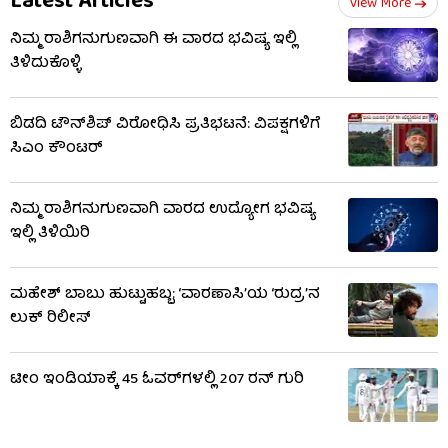
Latest Articles
View More
ನಿಮ್ಮ ರಾಶಿಗನುಗುಣವಾಗಿ ಈ ವಾರದ ಭವಿಷ್ಯ ಇಲ್ಲಿ
ತಿಳಿದುಕೊಳ್ಳಿ
ಬಿಡದಿ ಟೌನ್‌ಶಿಪ್‌ ವಿರೋಧಿಸಿ ಪ್ರತಿಭಟನೆ: ವಿಪಕ್ಷಗಳಿಗೆ
ಸಿಎಂ ಕೌಂಟರ್
ನಿಮ್ಮ ರಾಶಿಗನುಗುಣವಾಗಿ ವಾರದ ಉದ್ಯೋಗ ಭವಿಷ್ಯ
ಇಲ್ಲಿ ತಿಳಿಯಿರಿ
ಮಹೇಶ್ ಬಾಬು ಹುಟ್ಟುಹಬ್ಬ: ‘ವಾರಣಾಸಿ’ಯ ‘ರುದ್ರ’ನ
ಲುಕ್ ರಿಲೀಸ್
ಟೀಂ ಇಂಡಿಯಾಕ್ಕೆ 45 ಓವರ್‌ಗಳಲ್ಲಿ 207 ರನ್ ಗುರಿ