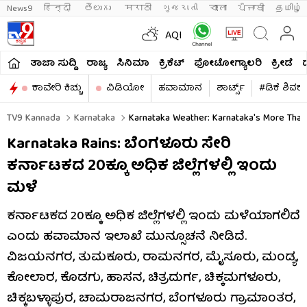
News9
हिन्दी 
తెలుగు 
मराठी
ગુજરાતી
বাংলা
ਪੰਜਾਬੀ
தமிழ்
AQI
ತಾಜಾ ಸುದ್ದಿ
ರಾಜ್ಯ
ಸಿನಿಮಾ
ಕ್ರಿಕೆಟ್​
ಫೋಟೋಗ್ಯಾಲರಿ
ಕ್ರೀಡೆ
ಕಾವೇರಿ ಕಿಚ್ಚು
ವಿಡಿಯೋ
ಹವಾಮಾನ
ಶಾರ್ಟ್ಸ್​
#ಡಿಕೆ ಶಿವಕ
TV9 Kannada
Karnataka
Karnataka Weather: Karnataka's More Than 
Karnataka Rains: ಬೆಂಗಳೂರು ಸೇರಿ
ಕರ್ನಾಟಕದ 20ಕ್ಕೂ ಅಧಿಕ ಜಿಲ್ಲೆಗಳಲ್ಲಿ ಇಂದು
ಮಳೆ
ಕರ್ನಾಟಕದ 20ಕ್ಕೂ ಅಧಿಕ ಜಿಲ್ಲೆಗಳಲ್ಲಿ ಇಂದು ಮಳೆಯಾಗಲಿದೆ
ಎಂದು ಹವಾಮಾನ ಇಲಾಖೆ ಮುನ್ಸೂಚನೆ ನೀಡಿದೆ.
ವಿಜಯನಗರ, ತುಮಕೂರು, ರಾಮನಗರ, ಮೈಸೂರು, ಮಂಡ್ಯ,
ಕೋಲಾರ, ಕೊಡಗು, ಹಾಸನ, ಚಿತ್ರದುರ್ಗ, ಚಿಕ್ಕಮಗಳೂರು,
ಚಿಕ್ಕಬಳ್ಳಾಪುರ, ಚಾಮರಾಜನಗರ, ಬೆಂಗಳೂರು ಗ್ರಾಮಾಂತರ,