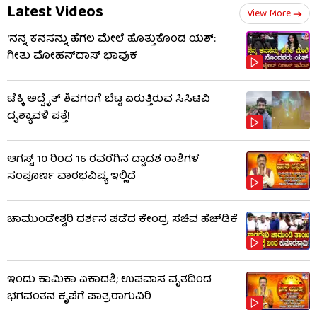
Latest Videos
View More
‘ನನ್ನ ಕನಸನ್ನು ಹೆಗಲ ಮೇಲೆ ಹೊತ್ತುಕೊಂಡ ಯಶ್:
ಗೀತು ಮೋಹನ್​​ದಾಸ್ ಭಾವುಕ
ಟೆಕ್ಕಿ ಅದ್ವೈತ್ ಶಿವಗಂಗೆ ಬೆಟ್ಟ ಏರುತ್ತಿರುವ ಸಿಸಿಟಿವಿ
ದೃಶ್ಯಾವಳಿ ಪತ್ತೆ!
ಆಗಸ್ಟ್ 10 ರಿಂದ 16 ರವರೆಗಿನ ದ್ವಾದಶ ರಾಶಿಗಳ
ಸಂಪೂರ್ಣ ವಾರಭವಿಷ್ಯ ಇಲ್ಲಿದೆ
ಚಾಮುಂಡೇಶ್ವರಿ ದರ್ಶನ ಪಡೆದ ಕೇಂದ್ರ ಸಚಿವ ಹೆಚ್​​ಡಿಕೆ
ಇಂದು ಕಾಮಿಕಾ ಏಕಾದಶಿ; ಉಪವಾಸ ವೃತದಿಂದ
ಭಗವಂತನ ಕೃಪೆಗೆ ಪಾತ್ರರಾಗುವಿರಿ