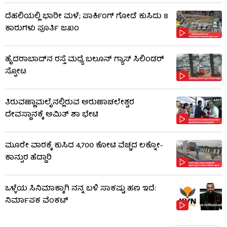
ದೆಹಲಿಯಲ್ಲಿ ಭಾರೀ ಮಳೆ; ಪಾರ್ಕಿಂಗ್ ಗೋಡೆ ಕುಸಿದು 8
ಕಾರುಗಳು ಪೂರ್ತಿ ಜಖಂ
ಹೈದರಾಬಾದ್​ನ ರಸ್ತೆ ಮಧ್ಯೆ ಬಲೂನ್ ಗ್ಯಾಸ್ ಸಿಲಿಂಡರ್
ಸ್ಫೋಟ
ತಿರುವಣ್ಣಾಮಲೈನಲ್ಲಿರುವ ಅರುಣಾಚಲೇಶ್ವರ
ದೇವಸ್ಥಾನಕ್ಕೆ ಅಮಿತ್ ಶಾ ಭೇಟಿ
ಮೂರೇ ವಾರಕ್ಕೆ ಕುಸಿದ 4,700 ಕೋಟಿ ವೆಚ್ಚದ ಲಕ್ನೋ-
ಕಾನ್ಪುರ ಹೆದ್ದಾರಿ
ಒಳ್ಳೆಯ ಸಿನಿಮಾಕ್ಕಾಗಿ ನನ್ನ ಬಳಿ ಸಾಕಷ್ಟು ಹಣ ಇದೆ:
ನಿರ್ಮಾಪಕ ವೆಂಕಟ್