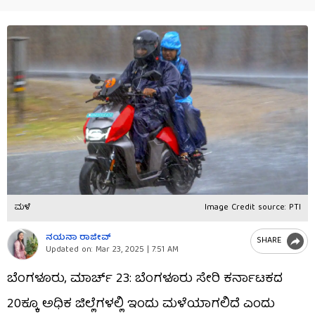
ಮಳೆ
Image Credit source: PTI
ನಯನಾ ರಾಜೀವ್
SHARE
Updated on:
Mar 23, 2025 | 7:51 AM
ಬೆಂಗಳೂರು, ಮಾರ್ಚ್​ 23: ಬೆಂಗಳೂರು ಸೇರಿ ಕರ್ನಾಟಕದ
20ಕ್ಕೂ ಅಧಿಕ ಜಿಲ್ಲೆಗಳಲ್ಲಿ ಇಂದು ಮಳೆಯಾಗಲಿದೆ ಎಂದು