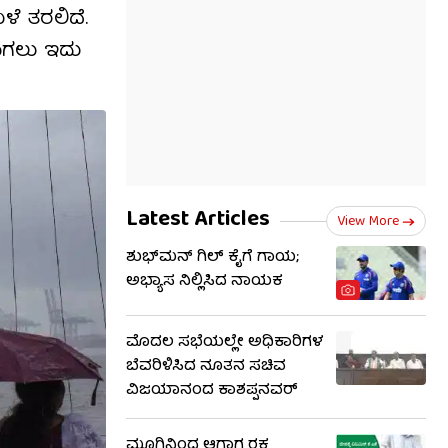
ಳೆ ತರಲಿದೆ.
ಧರಾಗಲು ಇದು
Latest Articles
View More
ಶುಭ್​ಮನ್ ಗಿಲ್ ಕೈಗೆ ಗಾಯ;
ಅಭ್ಯಾಸ ನಿಲ್ಲಿಸಿದ ನಾಯಕ
ಮೊದಲ ಸಭೆಯಲ್ಲೇ ಅಧಿಕಾರಿಗಳ
ಬೆವರಿಳಿಸಿದ ನೂತನ ಸಚಿವ
ವಿಜಯಾನಂದ ಕಾಶಪ್ಪನವರ್
ಮೂಗಿನಿಂದ ಆಗಾಗ ರಕ್ತ