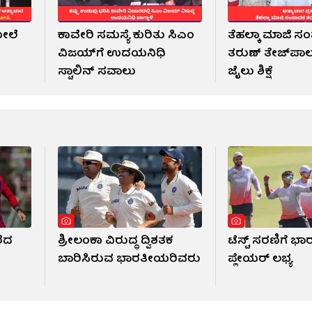
ಮೇಲೆ
ಕಾವೇರಿ ಸಮಸ್ಯೆ ಕುರಿತು ಸಿಎಂ
ತೆಹಲ್ಕಾ ಮಾಜಿ 
ವಿಜಯ್‌ಗೆ ಉದಯನಿಧಿ
ತರುಣ್ ತೇಜ್‌ಪಾಲ್
ಸ್ಟಾಲಿನ್ ಸವಾಲು
ಜೈಲು ಶಿಕ್ಷೆ
ರೆದ
ಶ್ರೀಲಂಕಾ ವಿರುದ್ಧ ದ್ವಿಶತಕ
ಟೆಸ್ಟ್ ಸರಣಿಗೆ ಭಾ
ಬಾರಿಸಿರುವ ಭಾರತೀಯರಿವರು
ಪ್ಲೇಯರ್ ಲಭ್ಯ