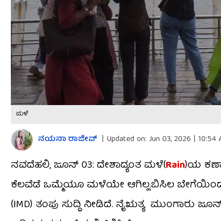
ಮಳೆ
ನಯನಾ ರಾಜೀವ್
|
Updated on:
Jun 03, 2026 | 10:54
ನವದೆಹಲಿ, ಜೂನ್ 03: ದೇಶಾದ್ಯಂತ ಮಳೆ(
Rain
)ಯ ಕಣ್ಣಾ
ಕೆಲವೆಡೆ ಒಮ್ಮೆಯೂ ಮಳೆಯೇ ಆಗಿಲ್ಲ.ಬಿಸಿಲ ಬೇಗೆ
(IMD) ತಂಪು ಸುದ್ದಿ ನೀಡಿದೆ. ನೈಋತ್ಯ ಮುಂಗಾರು ಜೂ