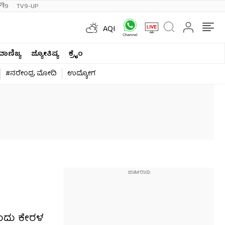
ी9
TV9-UP
AQI
ವಾಣಿಜ್ಯ
ಜ್ಯೋತಿಷ್ಯ
ಕ್ರೈಂ
#ನರೇಂದ್ರ ಮೋದಿ
ಉದ್ಯೋಗ
ರಂದು ಕೇರಳ