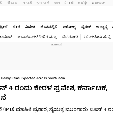
दी 
తెలుగు 
मराठी
ગુજરાતી
বাংলা
ਪੰਜਾਬੀ
தமிழ்
മലയാളം
मन
ಕ್ರೀಡೆ
ದೇಶ
ವಿದೇಶ
ಜೀವನಶೈಲಿ
ಆರೋಗ್ಯ
ವೈರಲ್​
ಅಧ್ಯಾತ್ಮ
ವಕುಮಾರ್​
ಜಲಾಶಯಗಳ ನೀರಿನ ಮಟ್ಟ
ವೆಬ್​ಸ್ಟೋರಿ
#ಬೆಂಗಳೂರು ಸುದ್ದಿ
, Heavy Rains Expected Across South India
್ 4 ರಂದು ಕೇರಳ ಪ್ರವೇಶ, ಕರ್ನಾಟಕ,
ನೆ
IMD) ಮಾಹಿತಿ ಪ್ರಕಾರ, ನೈಋತ್ಯ ಮುಂಗಾರು ಜೂನ್ 4 