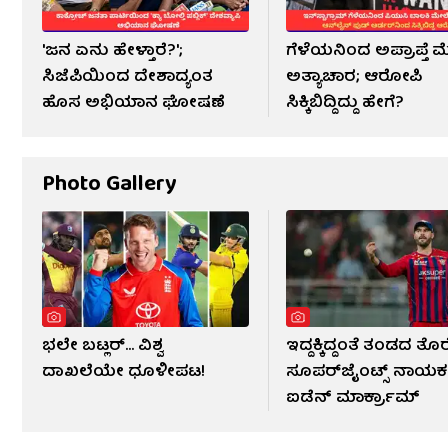
'ಜನ ಏನು ಹೇಳ್ತಾರೆ?';
ಗೆಳೆಯನಿಂದ ಅಪ್ರಾಪ್ತೆ 
ಸಿಜೆಪಿಯಿಂದ ದೇಶಾದ್ಯಂತ
ಅತ್ಯಾಚಾರ; ಆರೋಪಿ
ಹೊಸ ಅಭಿಯಾನ ಘೋಷಣೆ
ಸಿಕ್ಕಿಬಿದ್ದಿದ್ದು ಹೇಗೆ?
Photo Gallery
ಭಲೇ ಬಟ್ಲರ್... ವಿಶ್ವ
ಇದ್ದಕ್ಕಿದ್ದಂತೆ ತಂಡದ ತೊ
ದಾಖಲೆಯೇ ಧೂಳೀಪಟ!
ಸೂಪರ್‌ಜೈಂಟ್ಸ್ ನಾಯಕ
ಐಡೆನ್ ಮಾರ್ಕ್ರಾಮ್