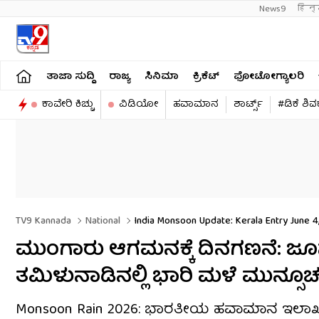
News9
हिन्
ತಾಜಾ ಸುದ್ದಿ
ರಾಜ್ಯ
ಸಿನಿಮಾ
ಕ್ರಿಕೆಟ್​
ಫೋಟೋಗ್ಯಾಲರಿ
ಕಾವೇರಿ ಕಿಚ್ಚು
ವಿಡಿಯೋ
ಹವಾಮಾನ
ಶಾರ್ಟ್ಸ್​
#ಡಿಕೆ ಶಿ
TV9 Kannada
National
India Monsoon Update: Kerala Entry June 4
ಮುಂಗಾರು ಆಗಮನಕ್ಕೆ ದಿನಗಣನೆ: ಜೂನ
ತಮಿಳುನಾಡಿನಲ್ಲಿ ಭಾರಿ ಮಳೆ ಮುನ್ಸೂಚ
Monsoon Rain 2026: ಭಾರತೀಯ ಹವಾಮಾನ ಇಲಾಖೆ (