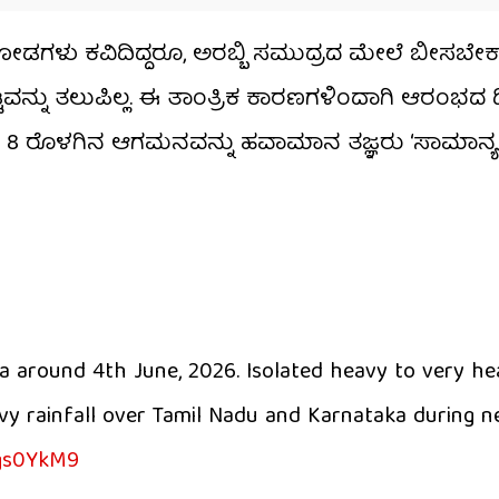
ಾದ ಮೋಡಗಳು ಕವಿದಿದ್ದರೂ, ಅರಬ್ಬಿ ಸಮುದ್ರದ ಮೇಲೆ ಬೀಸಬೇಕ
ಟವನ್ನು ತಲುಪಿಲ್ಲ. ಈ ತಾಂತ್ರಿಕ ಕಾರಣಗಳಿಂದಾಗಿ ಆರಂಭದ 
ಜೂನ್ 8 ರೊಳಗಿನ ಆಗಮನವನ್ನು ಹವಾಮಾನ ತಜ್ಞರು ‘ಸಾಮಾನ್ಯ
a around 4th June, 2026. Isolated heavy to very hea
avy rainfall over Tamil Nadu and Karnataka during n
9gs0YkM9