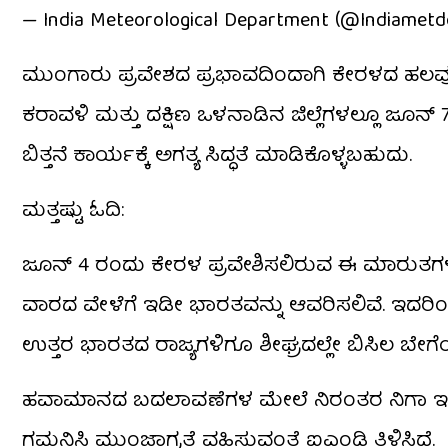
— India Meteorological Department (@Indiamet
ಮುಂಗಾರು ಪ್ರವೇಶದ ಪ್ರಭಾವದಿಂದಾಗಿ ಕೇರಳದ ಹಲವು ಜ
ಕರಾವಳಿ ಮತ್ತು ದಕ್ಷಿಣ ಒಳನಾಡಿನ ಜಿಲ್ಲೆಗಳಲ್ಲೂ ಜೂ
ಬಿತ್ತನೆ ಕಾರ್ಯಕ್ಕೆ ಅಗತ್ಯ ಸಿದ್ಧತೆ ಮಾಡಿಕೊಳ್ಳಬಹುದು.
ಮತ್ತಷ್ಟು ಓದಿ:
ಜೂನ್ 4 ರಂದು ಕೇರಳ ಪ್ರವೇಶಿಸಲಿರುವ ಈ ಮಾರುತಗಳು 
ವಾರದ ವೇಳೆಗೆ ಇಡೀ ಭಾರತವನ್ನು ಆವರಿಸಲಿವೆ. ಇದರಿಂದಾಗ
ಉತ್ತರ ಭಾರತದ ರಾಜ್ಯಗಳಿಗೂ ಶೀಘ್ರದಲ್ಲೇ ಬಿಸಿಲ ಬೇಗೆಯಿ
ಹವಾಮಾನದ ಬದಲಾವಣೆಗಳ ಮೇಲೆ ನಿರಂತರ ನಿಗಾ ಇರಿಸ
ಗಮನಿಸಿ ಮುಂಜಾಗ್ರತೆ ವಹಿಸುವಂತೆ ಐಎಂಡಿ ತಿಳಿಸಿದೆ.