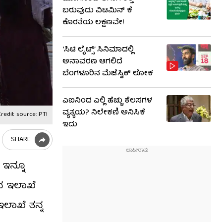
ಬರುವುದು ವಿಟಮಿನ್ ಕೆ
ಕೊರತೆಯ ಲಕ್ಷಣವೇ!
‘ಸಿಟಿ ಲೈಟ್ಸ್’ ಸಿನಿಮಾದಲ್ಲಿ
ಅನಾವರಣ ಆಗಲಿದೆ
ಬೆಂಗಳೂರಿನ ಮೆಜೆಸ್ಟಿಕ್ ಲೋಕ
ಎಐನಿಂದ ಎಲ್ಲಿ ಹೆಚ್ಚು ಕೆಲಸಗಳ
ವ್ಯತ್ಯಯ? ನಿಲೇಕಣಿ ಅನಿಸಿಕೆ
redit source: PTI
ಇದು
SHARE
 ಇನ್ನೂ
ನ ಇಲಾಖೆ
ಲಾಖೆ ತನ್ನ