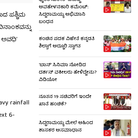
ಭೈರತಿ ಸುರೇಶ್ ವಿರುದ್ಧ
ಅವಹೇಳನಕಾರಿ ಕಮೆಂಟ್:
ಾದ ಪಶ್ಚಿಮ
ಸಿದ್ದರಾಮಯ್ಯ ಅಭಿಮಾನಿ
ಬಂಧನ
ದಿನಾಂಕವನ್ನು
 ಅವಧಿ’
ಕಂಚಿನ ಪದಕ ವಿಜೇತೆ ಕನ್ನಡತಿ
ಶಿಲ್ಪಾಗೆ ಅದ್ಧೂರಿ ಸ್ವಾಗತ
‘ಬಾಸ್’ ಸಿನಿಮಾ ನೋಡಿದ
ದರ್ಶನ್ ವಕೀಲರು ಹೇಳಿದ್ದೇನು?
ವಿಡಿಯೋ
ನೂತನ 19 ಸಚಿವರಿಗೆ ಇಂದೇ
vy rainfall
ಖಾತೆ ಹಂಚಿಕೆ?
ext 6-
ಸಿದ್ದರಾಮಯ್ಯ ಮೇಲೆ ಅಹಿಂದ
ಶಾಸಕರ ಅಸಮಾಧಾನ