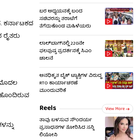
ಬರ ಅಧ್ಯಯನಕ್ಕೆ ಬಂದ
ಸಚಿವರನ್ನು ತರಾಟೆಗೆ
ೆ. ಕರ್ನಾಟಕದ
ತೆಗೆದುಕೊಂಡ ಮಹಿಳೆಯರು
ದ ರೈತರು
ಲಾಲ್‌ಬಾಗ್​​ನಲ್ಲಿ 220ನೇ
ಫಲಪುಷ್ಪ ಪ್ರದರ್ಶನಕ್ಕೆ ಸಿಎಂ
ಚಾಲನೆ
ಅನಧಿಕೃತ ಬೈಕ್ ಟ್ಯಾಕ್ಸಿಗಳ ವಿರುದ್ಧ
ೈ ಮೊದಲ
RTO ಕಾರ್ಯಾಚರಣೆ
ಮುಂದುವರಿಕೆ
ಾನ ಹೊಂದಿರುವ
Reels
View More
ತಾವು ಬಳಸುವ ಸೌಂದರ್ಯ
ಳನ್ನು
ಪ್ರಸಾಧನಗಳ ತೋರಿಸಿದ ಸನ್ನಿ
ಲಿಯೋನಿ