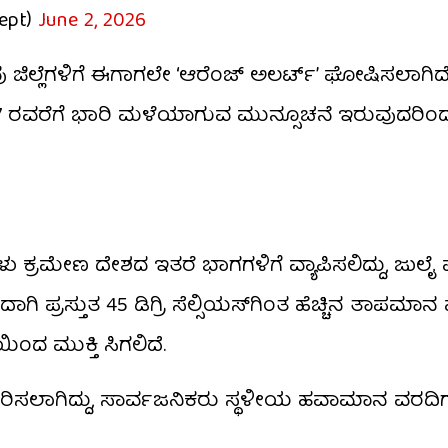
dept)
June 2, 2026
ಿಲ್ಲೆಗಳಿಗೆ ಈಗಾಗಲೇ ‘ಆರೆಂಜ್ ಅಲರ್ಟ್’ ಘೋಷಿಸಲಾಗಿದ
ನ್ 7 ರವರೆಗೆ ಭಾರಿ ಮಳೆಯಾಗುವ ಮುನ್ಸೂಚನೆ ಇರುವುದರಿಂ
ಕ್ರಮೇಣ ದೇಶದ ಇತರೆ ಭಾಗಗಳಿಗೆ ವ್ಯಾಪಿಸಲಿದ್ದು, ಜುಲ
ಿ ಪ್ರಸ್ತುತ 45 ಡಿಗ್ರಿ ಸೆಲ್ಸಿಯಸ್​ಗಿಂತ ಹೆಚ್ಚಿನ ತಾಪಮ
ಂದ ಮುಕ್ತಿ ಸಿಗಲಿದೆ.
ಲಾಗಿದ್ದು, ಸಾರ್ವಜನಿಕರು ಸ್ಥಳೀಯ ಹವಾಮಾನ ವರದಿಗ