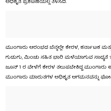
ಅಧಿಕೃತ ಪ್ರಕಟಣೆಯಲ್ಲಿ ತಿಳಿಸಿದೆ.
ಮುಂಗಾರು ಆರಂಭದ ಬೆನ್ನಲ್ಲೇ ಕೇರಳ, ಕರ್ನಾಟಕ ಮತ್ತ
ಗುಡುಗು, ಮಿಂಚು ಸಹಿತ ಭಾರಿ ಮಳೆಯಾಗುವ ಸಾಧ್ಯತೆ ಇ
ಜೂನ್ 1 ರ ವೇಳೆಗೆ ಕೇರಳ ತಲುಪಬೇಕಿದ್ದ ಮುಂಗಾರು
ಮುಂಗಾರು ಮಾರುತಗಳ ಅಧಿಕೃತ ಆಗಮನವನ್ನು ಘೋಷಿಸಲು 