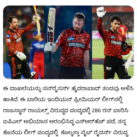
ಈ ದಾಖಲೆಯನ್ನು ಸನ್​ರೈಸರ್ಸ್ ಹೈದರಾಬಾದ್ ತಂಡವು ಅಳಿಸಿ
ಹಾಕಿದೆ. ಈ ಬಾರಿಯ ಇಂಡಿಯನ್ ಪ್ರೀಮಿಯರ್ ಲೀಗ್​ನಲ್ಲಿ
ರಾಜಸ್ಥಾನ್ ರಾಯಲ್ಸ್ ವಿರುದ್ಧದ ಪಂದ್ಯದಲ್ಲಿ 286 ರನ್ ಬಾರಿಸಿ
ಐಪಿಎಲ್ ಅಭಿಯಾನ ಆರಂಭಿಸಿದ್ದ ಎಸ್​​ಆರ್​ಹೆಚ್ ಪಡೆ, ತನ್ನ
ಕೊನೆಯ ಲೀಗ್​ ಪಂದ್ಯದಲ್ಲಿ ಕೊಲ್ಕತ್ತಾ ನೈಟ್ ರೈಡರ್ಸ್ ವಿರುದ್ಧ