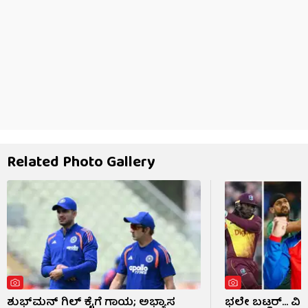
Related Photo Gallery
ಶುಭ್​ಮನ್ ಗಿಲ್ ಕೈಗೆ ಗಾಯ; ಅಭ್ಯಾಸ
ಭಲೇ ಬಟ್ಲರ್... ವ