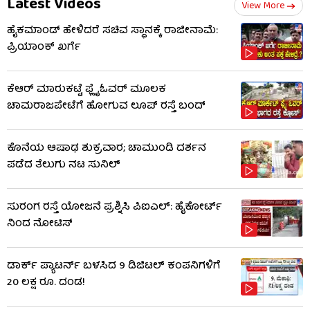
Latest Videos
View More
ಹೈಕಮಾಂಡ್​​ ಹೇಳಿದರೆ ಸಚಿವ ಸ್ಥಾನಕ್ಕೆ ರಾಜೀನಾಮೆ:
ಪ್ರಿಯಾಂಕ್​​ ಖರ್ಗೆ
ಕೆಆರ್ ಮಾರುಕಟ್ಟೆ ಫ್ಲೈಓವರ್ ಮೂಲಕ
ಚಾಮರಾಜಪೇಟೆಗೆ ಹೋಗುವ ಲೂಪ್ ರಸ್ತೆ ಬಂದ್
ಕೊನೆಯ ಆಷಾಢ ಶುಕ್ರವಾರ; ಚಾಮುಂಡಿ ದರ್ಶನ
ಪಡೆದ ತೆಲುಗು ನಟ ಸುನಿಲ್
ಸುರಂಗ ರಸ್ತೆ ಯೋಜನೆ ಪ್ರಶ್ನಿಸಿ ಪಿಐಎಲ್: ಹೈಕೋರ್ಟ್​​
ನಿಂದ ನೋಟಿಸ್​​
ಡಾರ್ಕ್ ಪ್ಯಾಟರ್ನ್ ಬಳಸಿದ 9 ಡಿಜಿಟಲ್ ಕಂಪನಿಗಳಿಗೆ
20 ಲಕ್ಷ ರೂ. ದಂಡ!