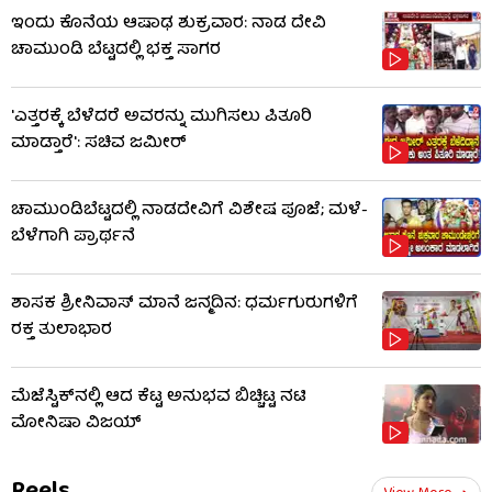
ಇಂದು ಕೊನೆಯ ಆಷಾಢ ಶುಕ್ರವಾರ: ನಾಡ ದೇವಿ
ಚಾಮುಂಡಿ ಬೆಟ್ಟದಲ್ಲಿ ಭಕ್ತ ಸಾಗರ
'ಎತ್ತರಕ್ಕೆ ಬೆಳೆದರೆ ಅವರನ್ನು ಮುಗಿಸಲು ಪಿತೂರಿ
ಮಾಡ್ತಾರೆ': ಸಚಿವ ಜಮೀರ್​​
ಚಾಮುಂಡಿಬೆಟ್ಟದಲ್ಲಿ ನಾಡದೇವಿಗೆ ವಿಶೇಷ ಪೂಜೆ; ಮಳೆ-
ಬೆಳೆಗಾಗಿ ಪ್ರಾರ್ಥನೆ
ಶಾಸಕ ಶ್ರೀನಿವಾಸ್ ಮಾನೆ ಜನ್ಮದಿನ: ಧರ್ಮಗುರುಗಳಿಗೆ
ರಕ್ತ ತುಲಾಭಾರ
ಮೆಜೆಸ್ಟಿಕ್​​ನಲ್ಲಿ ಆದ ಕೆಟ್ಟ ಅನುಭವ ಬಿಚ್ಚಿಟ್ಟ ನಟಿ
ಮೋನಿಷಾ ವಿಜಯ್