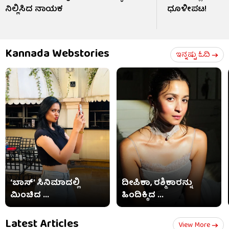
ನಿಲ್ಲಿಸಿದ ನಾಯಕ
ಧೂಳೀಪಟ!
Kannada Webstories
ಇನ್ನಷ್ಟು ಓದಿ
‘ಬಾಸ್’ ಸಿನಿಮಾದಲ್ಲಿ
ದೀಪಿಕಾ, ರಶ್ಮಿಕಾರನ್ನು
ಮಿಂಚಿದ ...
ಹಿಂದಿಕ್ಕಿದ ...
Latest Articles
View More