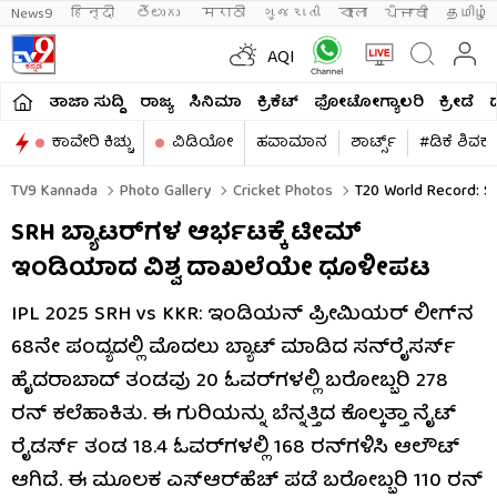
News9
हिन्दी 
తెలుగు 
मराठी
ગુજરાતી
বাংলা
ਪੰਜਾਬੀ
தமிழ்
AQI
ತಾಜಾ ಸುದ್ದಿ
ರಾಜ್ಯ
ಸಿನಿಮಾ
ಕ್ರಿಕೆಟ್​
ಫೋಟೋಗ್ಯಾಲರಿ
ಕ್ರೀಡೆ
ಕಾವೇರಿ ಕಿಚ್ಚು
ವಿಡಿಯೋ
ಹವಾಮಾನ
ಶಾರ್ಟ್ಸ್​
#ಡಿಕೆ ಶಿವಕ
TV9 Kannada
Photo Gallery
Cricket Photos
T20 World Record: S
SRH ಬ್ಯಾಟರ್​ಗಳ ಆರ್ಭಟಕ್ಕೆ ಟೀಮ್
ಇಂಡಿಯಾದ ವಿಶ್ವ ದಾಖಲೆಯೇ ಧೂಳೀಪಟ
IPL 2025 SRH vs KKR: ಇಂಡಿಯನ್ ಪ್ರೀಮಿಯರ್ ಲೀಗ್​ನ
68ನೇ ಪಂದ್ಯದಲ್ಲಿ ಮೊದಲು ಬ್ಯಾಟ್ ಮಾಡಿದ ಸನ್​ರೈಸರ್ಸ್
ಹೈದರಾಬಾದ್ ತಂಡವು 20 ಓವರ್​ಗಳಲ್ಲಿ ಬರೋಬ್ಬರಿ 278
ರನ್​ ಕಲೆಹಾಕಿತು. ಈ ಗುರಿಯನ್ನು ಬೆನ್ನತ್ತಿದ ಕೊಲ್ಕತ್ತಾ ನೈಟ್
ರೈಡರ್ಸ್ ತಂಡ 18.4 ಓವರ್​ಗಳಲ್ಲಿ 168 ರನ್​ಗಳಿಸಿ ಆಲೌಟ್
ಆಗಿದೆ. ಈ ಮೂಲಕ ಎಸ್​ಆರ್​ಹೆಚ್​ ಪಡೆ ಬರೋಬ್ಬರಿ 110 ರನ್​