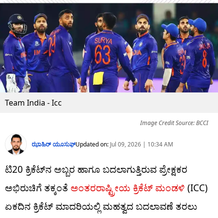
Team India - Icc
Image Credit Source: BCCI
ಝಾಹಿರ್ ಯೂಸುಫ್
Updated on:
Jul 09, 2026 | 10:34 AM
ಟಿ20 ಕ್ರಿಕೆಟ್​ನ ಅಬ್ಬರ ಹಾಗೂ ಬದಲಾಗುತ್ತಿರುವ ಪ್ರೇಕ್ಷಕರ
ಅಭಿರುಚಿಗೆ ತಕ್ಕಂತೆ
ಅಂತರರಾಷ್ಟ್ರೀಯ ಕ್ರಿಕೆಟ್ ಮಂಡಳಿ
(ICC)
ಏಕದಿನ ಕ್ರಿಕೆಟ್ ಮಾದರಿಯಲ್ಲಿ ಮಹತ್ವದ ಬದಲಾವಣೆ ತರಲು