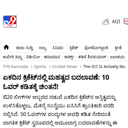
AQI
ತಾಜಾ ಸುದ್ದಿ
ರಾಜ್ಯ
ಸಿನಿಮಾ
ಕ್ರಿಕೆಟ್​
ಫೋಟೋಗ್ಯಾಲರಿ
ಕ್ರೀಡೆ
ಕಾವೇರಿ ಕಿಚ್ಚು
ವಿಡಿಯೋ
ಹವಾಮಾನ
ಶಾರ್ಟ್ಸ್​
#ಡಿಕೆ ಶಿವಕುಮಾರ್​
ಜಲಾಶಯಗಳ 
TV9 Kannada
Sports
Cricket News
The ICC Is Actively Mul
ಏಕದಿನ ಕ್ರಿಕೆಟ್​ನಲ್ಲಿ ಮಹತ್ವದ ಬದಲಾವಣೆ: 10
ಓವರ್​ ಕಡಿತಕ್ಕೆ ಚಿಂತನೆ!
ಟಿ20 ಲೀಗ್‌ಗಳ ಅಬ್ಬರದ ನಡುವೆ ಏಕದಿನ ಕ್ರಿಕೆಟ್‌ನ ಅಸ್ತಿತ್ವವನ್ನು
ಉಳಿಸಿಕೊಳ್ಳಲು, ಮೆಕಿನ್ಸೆ ಸಂಸ್ಥೆಯು ಐಸಿಸಿಗೆ ಕ್ರಾಂತಿಕಾರಿ ವರದಿ
ಸಲ್ಲಿಸಿದೆ. 50 ಓವರ್‌ಗಳ ಪಂದ್ಯಗಳ ಅವಧಿ ಕಡಿತ ಸೇರಿದಂತೆ
ಜಾಗತಿಕ ಕ್ರಿಕೆಟ್ ಸ್ವರೂಪದಲ್ಲಿ ಆಮೂಲಾಗ್ರ ಬದಲಾವಣೆಗಳನ್ನು ಈ