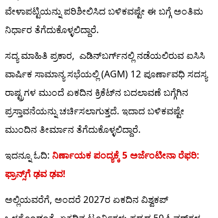
ವೇಳಾಪಟ್ಟಿಯನ್ನು ಪರಿಶೀಲಿಸಿದ ಬಳಿಕವಷ್ಟೇ ಈ ಬಗ್ಗೆ ಅಂತಿಮ
ನಿರ್ಧಾರ ತೆಗೆದುಕೊಳ್ಳಲಿದ್ದಾರೆ.
ಸದ್ಯ ಮಾಹಿತಿ ಪ್ರಕಾರ, ಎಡಿನ್‌ಬರ್ಗ್‌ನಲ್ಲಿ ನಡೆಯಲಿರುವ ಐಸಿಸಿ
ವಾರ್ಷಿಕ ಸಾಮಾನ್ಯ ಸಭೆಯಲ್ಲಿ (AGM) 12 ಪೂರ್ಣಾವಧಿ ಸದಸ್ಯ
ರಾಷ್ಟ್ರಗಳ ಮುಂದೆ ಏಕದಿನ ಕ್ರಿಕೆಟ್​ನ ಬದಲಾವಣೆ ಬಗ್ಗೆಗಿನ
ಪ್ರಸ್ತಾವನೆಯನ್ನು ಚರ್ಚಿಸಲಾಗುತ್ತದೆ. ಇದಾದ ಬಳಿಕವಷ್ಟೇ
ಮುಂದಿನ ತೀರ್ಮಾನ ತೆಗೆದುಕೊಳ್ಳಲಿದ್ದಾರೆ.
ಇದನ್ನೂ ಓದಿ:
ನಿರ್ಣಾಯಕ ಪಂದ್ಯಕ್ಕೆ 5 ಅರ್ಜೆಂಟೀನಾ ರೆಫರಿ:
ಫ್ರಾನ್ಸ್​ಗೆ ಢವ ಢವ!
ಅಲ್ಲಿಯವರೆಗೆ, ಅಂದರೆ 2027ರ ಏಕದಿನ ವಿಶ್ವಕಪ್