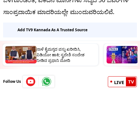
ಒಳಗೊಂಡಂತೆ, ಏಕದಿನ ಟೂರ್ನಿಗಳು ಸದ್ಯದ 50 ಓವರ್‌ಗಳ
ಸಾಂಪ್ರದಾಯಿಕ ಮಾದರಿಯಲ್ಲೇ ಮುಂದುವರಿಯಲಿವೆ.
Add TV9 Kannada As A Trusted Source
ನಾಳೆ ಕೈಮಗ್ಗದ ವಸ್ತು ಖರೀದಿಸಿ,
ಮ
ವಿಡಿಯೋ ಹಾಕಿ; ಸ್ವದೇಶಿ ಸಂದೇಶ
ಈ
ನೀಡಿದ ಪ್ರಧಾನಿ ಮೋದಿ
TV
Follow Us
LIVE