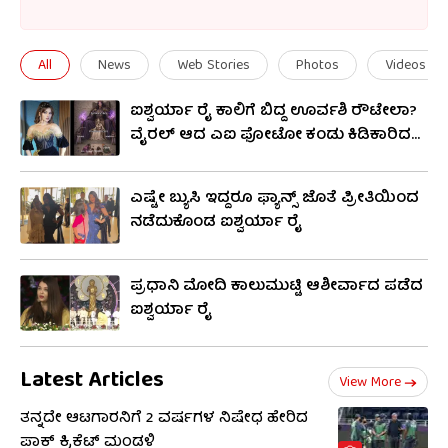
ಜೀವಶಾಸ್ತ್ರಜ್ಞರಾಗಿದ್ದರೆ, ತಾಯಿ
ವೃಂದಾ ರೈ ಗೃಹಿಣಿಯಾಗಿದ್ದರು.
ಐಶ್ವರ್ಯಾ ಅವರು ಮಾಡೆಲಿಂಗ್
All
News
Web Stories
Photos
Videos
ಜಗತ್ತಿಗೆ ಕಾಲಿಟ್ಟರು. ಅವರು 1994ರಲ್ಲಿ
ವಿಶ್ವ ಸುಂದರಿ ಸ್ಪರ್ಧೆಯನ್ನು ಗೆದ್ದ
ಐಶ್ವರ್ಯಾ ರೈ ಕಾಲಿಗೆ ಬಿದ್ದ ಊರ್ವಶಿ ರೌಟೇಲಾ?
ನಂತರ ಜಾಗತಿಕ ಮನ್ನಣೆಯನ್ನು
ವೈರಲ್ ಆದ ಎಐ ಫೋಟೋ ಕಂಡು ಕಿಡಿಕಾರಿದ
ನಟಿ
ಗಳಿಸಿದರು. ಐಶ್ವರ್ಯ ಅವರು ‘ಔರ್
ಪ್ಯಾರ್ ಹೋಗಯಾ’ (1997) ಚಿತ್ರದ
ಎಷ್ಟೇ ಬ್ಯುಸಿ ಇದ್ದರೂ ಫ್ಯಾನ್ಸ್ ಜೊತೆ ಪ್ರೀತಿಯಿಂದ
ಮೂಲಕ ಬಾಲಿವುಡ್‌ಗೆ ಪಾದಾರ್ಪಣೆ
ನಡೆದುಕೊಂಡ ಐಶ್ವರ್ಯಾ ರೈ
ಮಾಡಿದರು. ‘ಹಮ್ ದಿಲ್ ದೇ ಚುಕೆ
ಸನಮ್’ (1999) ಅವರಿಗೆ ಜನಪ್ರಿಯತೆ
ಪ್ರಧಾನಿ ಮೋದಿ ಕಾಲುಮುಟ್ಟಿ ಆಶೀರ್ವಾದ ಪಡೆದ
ನೀಡಿತು. ಅವರು ಹಲವು ಹಿಟ್
ಐಶ್ವರ್ಯಾ ರೈ
ಚಿತ್ರಗಳನ್ನು ನೀಡಿದ್ದಾರೆ. ಐಶ್ವರ್ಯಾ
ಅವರು ನಟ ಅಭಿಷೇಕ್ ಬಚ್ಚನ್
ಅವರನ್ನು ವಿವಾಹವಾದರು ಮತ್ತು
Latest Articles
View More
ಅವರಿಗೆ ಆರಾಧ್ಯಾ ಹೆಸರಿನ
ತನ್ನದೇ ಆಟಗಾರನಿಗೆ 2 ವರ್ಷಗಳ ನಿಷೇಧ ಹೇರಿದ
ಮಗಳಿದ್ದಾರೆ. ಐಶ್ವರ್ಯಾ ಭಾರತೀಯ
ಪಾಕ್ ಕ್ರಿಕೆಟ್ ಮಂಡಳಿ