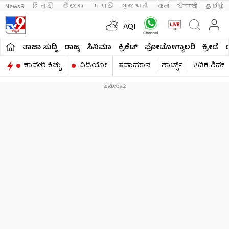
News9
हिन्दी 
తెలుగు 
मराठी
ગુજરાતી
বাংলা
ਪੰਜਾਬੀ
தமிழ்
AQI
ತಾಜಾ ಸುದ್ದಿ
ರಾಜ್ಯ
ಸಿನಿಮಾ
ಕ್ರಿಕೆಟ್​
ಫೋಟೋಗ್ಯಾಲರಿ
ಕ್ರೀಡೆ
ಕಾವೇರಿ ಕಿಚ್ಚು
ವಿಡಿಯೋ
ಹವಾಮಾನ
ಶಾರ್ಟ್ಸ್​
#ಡಿಕೆ ಶಿವಕ