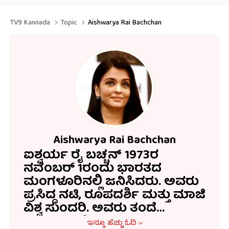
TV9 Kannada
Topic
Aishwarya Rai Bachchan
Aishwarya Rai Bachchan
ಐಶ್ವರ್ಯ ರೈ ಬಚ್ಚನ್ 1973ರ
ನವೆಂಬರ್ 1ರಂದು ಭಾರತದ
ಮಂಗಳೂರಿನಲ್ಲಿ ಜನಿಸಿದರು. ಅವರು
ಪ್ರಸಿದ್ಧ ನಟಿ, ರೂಪದರ್ಶಿ ಮತ್ತು ಮಾಜಿ
ವಿಶ್ವ ಸುಂದರಿ. ಅವರು ತಂದೆ
ಕೃಷ್ಣರಾಜ್ ರೈ ಸಮುದ್ರ
ಇನ್ನೂ ಹೆಚ್ಚು ಓದಿ