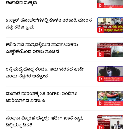
ಈಜಾಡಿದ ಮಕ್ಕಳು
5 ಸ್ಟಾರ್ ಹೋಟೆಲ್​​ಗಳಲ್ಲಿ ಕೊಳೆತ ತರಕಾರಿ, ಮಾಂಸ
ಪತ್ತೆ: ಕಠಿಣ ಕ್ರಮ
ಕಬಿನಿ ನದಿ ಪಾತ್ರದಲ್ಲಿರುವ ಸಾರ್ವಜನಿಕರು
ಎಚ್ಚರಿಕೆಯಿಂದ ಇರಲು ಸೂಚನೆ
ರಸ್ತೆ ಮಧ್ಯೆ ದೊಡ್ಡ ಕಂದಕ; ಇದು 'ನರಕದ ಹಾದಿ'
ಎಂದು ನೆಟ್ಟಿಗರ ಆಕ್ರೋಶ
ದುಬಾರೆ ದುರಂತಕ್ಕೆ 2.5 ತಿಂಗಳು: ಇಂದಿಗೂ
ಜಾರಿಯಾಗದ ಎಸ್‌ಒಪಿ
ಸಂಪುಟ ವಿಸ್ತರಣೆ ಬೆನ್ನಲ್ಲೇ ಇದೀಗ ಖಾತೆ ಕ್ಯಾತೆ,
ದಿಲ್ಲಿಯತ್ತ ಡಿಕೆಶಿ