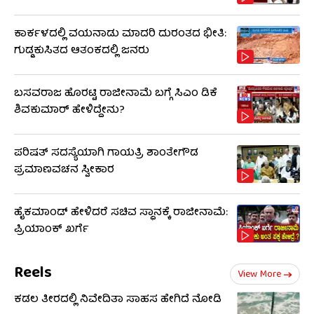
ಕಾರ್ಕಳದಲ್ಲಿ ವಯನಾಡು ಮಾದರಿ ದುರಂತದ ಭೀತಿ:
ಗುಡ್ಡಕುಸಿತದ ಆತಂಕದಲ್ಲಿ ಜನರು
ಬಸವರಾಜ ಹೊರಟ್ಟಿ ರಾಜೀನಾಮೆ ಬಗ್ಗೆ ಸಿಎಂ ಡಿಕೆ
ಶಿವಕುಮಾರ್ ಹೇಳಿದ್ದೇನು?
ಪರಿಷತ್ ಸದಸ್ಯೆಯಾಗಿ ಗಾಯತ್ರಿ ಶಾಂತೇಗೌಡ
ಪ್ರಮಾಣವಚನ ಸ್ವೀಕಾರ
ಹೈಕಮಾಂಡ್​​ ಹೇಳಿದರೆ ಸಚಿವ ಸ್ಥಾನಕ್ಕೆ ರಾಜೀನಾಮೆ:
ಪ್ರಿಯಾಂಕ್​​ ಖರ್ಗೆ
Reels
View More
ಕಡಲ ತೀರದಲ್ಲಿ ನಿವೇದಿತಾ ಸಾಹಸ ಹೇಗಿದೆ ನೋಡಿ