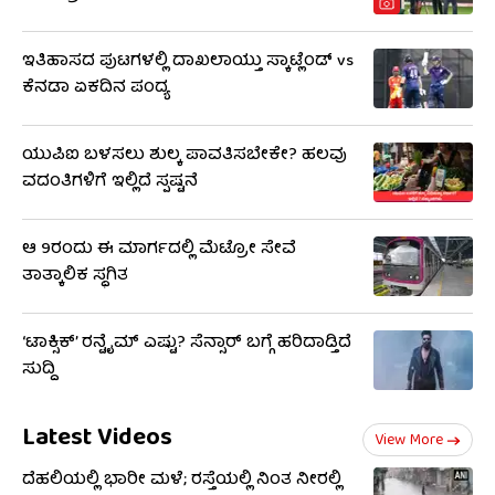
ಮತ್ತು ಅಂತರರಾಷ್ಟ್ರೀಯ
ಚಿತ್ರರಂಗದಲ್ಲಿ ಪ್ರಮುಖ ವ್ಯಕ್ತಿಯಾಗಿ
ಗಮನ ಸೆಳೆದಿದ್ದಾರೆ.
ಇತಿಹಾಸದ ಪುಟಗಳಲ್ಲಿ ದಾಖಲಾಯ್ತು ಸ್ಕಾಟ್ಲೆಂಡ್ vs
ಕೆನಡಾ ಏಕದಿನ ಪಂದ್ಯ
ಯುಪಿಐ ಬಳಸಲು ಶುಲ್ಕ ಪಾವತಿಸಬೇಕೇ? ಹಲವು
ವದಂತಿಗಳಿಗೆ ಇಲ್ಲಿದೆ ಸ್ಪಷ್ಟನೆ
ಆ 9ರಂದು ಈ ಮಾರ್ಗದಲ್ಲಿ ಮೆಟ್ರೋ ಸೇವೆ
ತಾತ್ಕಾಲಿಕ ಸ್ಥಗಿತ
‘ಟಾಕ್ಸಿಕ್’ ರನ್ಟೈಮ್ ಎಷ್ಟು? ಸೆನ್ಸಾರ್ ಬಗ್ಗೆ ಹರಿದಾಡ್ತಿದೆ
ಸುದ್ದಿ
Latest Videos
View More
ದೆಹಲಿಯಲ್ಲಿ ಭಾರೀ ಮಳೆ; ರಸ್ತೆಯಲ್ಲಿ ನಿಂತ ನೀರಲ್ಲಿ