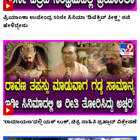
ಪ್ರಿಯಾಂಕಾ ಉಪೇಂದ್ರ 50ನೇ ಸಿನಿಮಾ ‘ಡಿಟೆಕ್ಟಿವ್ ತೀಕ್ಷ್ಣ’ ನಟಿ
ಹೇಳಿದ್ದೇನು
‘ರಾಮಾಯಣ’ದಲ್ಲಿ ಯಶ್ ಲುಕ್, ಚಿತ್ರ ಸಾಹಿತಿ ಪ್ರಹ್ಲಾದ್ ವಿಶ್ಲೇಷಣೆ