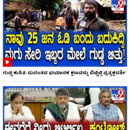
ಗುಡ್ಡ ಕುಸಿತ: ದುರಂತದ ಭಯಾನಕ ಕ್ಷಣವನ್ನು ಬಿಚ್ಚಿಟ್ಟಿ ಪ್ರತ್ಯಕ್ಷದರ್ಶಿ