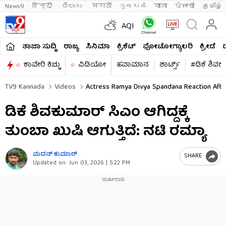
News9
हिन्दी 
తెలుగు 
मराठी
ગુજરાતી
বাংলা
ਪੰਜਾਬੀ
தமிழ்
AQI
ತಾಜಾ ಸುದ್ದಿ
ರಾಜ್ಯ
ಸಿನಿಮಾ
ಕ್ರಿಕೆಟ್​
ಫೋಟೋಗ್ಯಾಲರಿ
ಕ್ರೀಡೆ
ಕಾವೇರಿ ಕಿಚ್ಚು
ವಿಡಿಯೋ
ಹವಾಮಾನ
ಶಾರ್ಟ್ಸ್​
#ಡಿಕೆ ಶಿವಕ
TV9 Kannada
Videos
Actress Ramya Divya Spandana Reaction Afte
ಡಿಕೆ ಶಿವಕುಮಾರ್ ಸಿಎಂ ಆಗಿದ್ದಕ್ಕೆ
ತುಂಬಾ ಖುಷಿ ಆಗುತ್ತಿದೆ: ನಟಿ ರಮ್ಯಾ
ಮದನ್​ ಕುಮಾರ್​
SHARE
Updated on:
Jun 03, 2026 | 5:22 PM