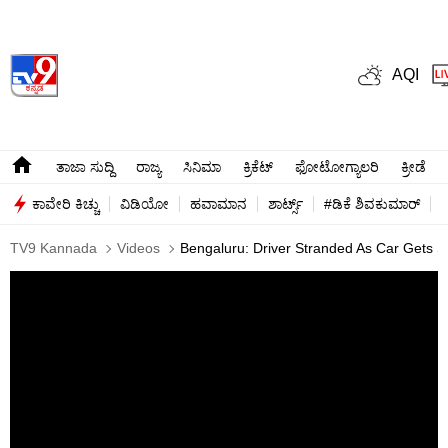
AQI
ತಾಜಾ ಸುದ್ದಿ
ರಾಜ್ಯ
ಸಿನಿಮಾ
ಕ್ರಿಕೆಟ್​
ಫೋಟೋಗ್ಯಾಲರಿ
ಕ್ರೀಡೆ
ಕಾವೇರಿ ಕಿಚ್ಚು
ವಿಡಿಯೋ
ಹವಾಮಾನ
ಶಾರ್ಟ್ಸ್​
#ಡಿಕೆ ಶಿವಕುಮಾರ್​
TV9 Kannada
Videos
Bengaluru: Driver Stranded As Car Gets S