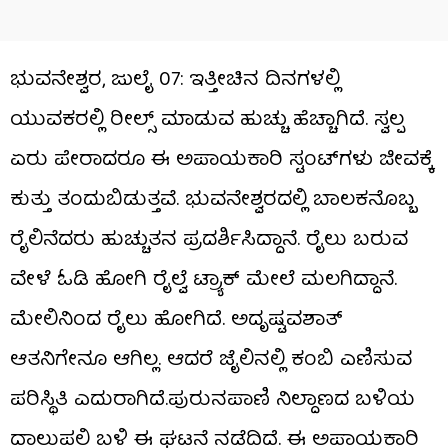
ಭುವನೇಶ್ವರ, ಜುಲೈ 07: ಇತ್ತೀಚಿನ ದಿನಗಳಲ್ಲಿ
ಯುವಕರಲ್ಲಿ ರೀಲ್ಸ್​ ಮಾಡುವ ಹುಚ್ಚು ಹೆಚ್ಚಾಗಿದೆ. ಸ್ವಲ್ಪ
ಏರು ಪೇರಾದರೂ ಈ ಅಪಾಯಕಾರಿ ಸ್ಟಂಟ್​ಗಳು ಜೀವಕ್ಕೆ
ಕುತ್ತು ತಂದುಬಿಡುತ್ತವೆ. ಭುವನೇಶ್ವರದಲ್ಲಿ ಬಾಲಕನೊಬ್ಬ
ರೈಲಿನೆದರು ಹುಚ್ಚುತನ ಪ್ರದರ್ಶಿಸಿದ್ದಾನೆ. ರೈಲು ಬರುವ
ವೇಳೆ ಓಡಿ ಹೋಗಿ ರೈಲ್ವೆ ಟ್ರ್ಯಾಕ್ ಮೇಲೆ ಮಲಗಿದ್ದಾನೆ.
ಮೇಲಿನಿಂದ ರೈಲು ಹೋಗಿದೆ. ಅದೃಷ್ಟವಶಾತ್
ಆತನಿಗೇನೂ ಆಗಿಲ್ಲ. ಆದರೆ ಜೈಲಿನಲ್ಲಿ ಕಂಬಿ ಎಣಿಸುವ
ಪರಿಸ್ಥಿತಿ ಎದುರಾಗಿದೆ.ಪುರುನಪಾಣಿ ನಿಲ್ದಾಣದ ಬಳಿಯ
ದಾಲುಪಲಿ ಬಳಿ ಈ ಘಟನೆ ನಡೆದಿದೆ. ಈ ಅಪಾಯಕಾರಿ