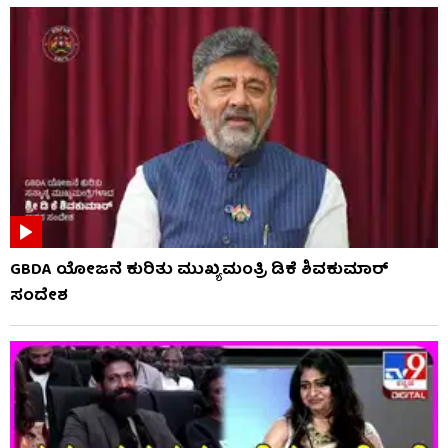
GBDA ಯೋಜನೆ ಕುರಿತು ಮುಖ್ಯಮಂತ್ರಿ ಡಿಕೆ ಶಿವಕುಮಾರ್
ಸಂದೇಶ