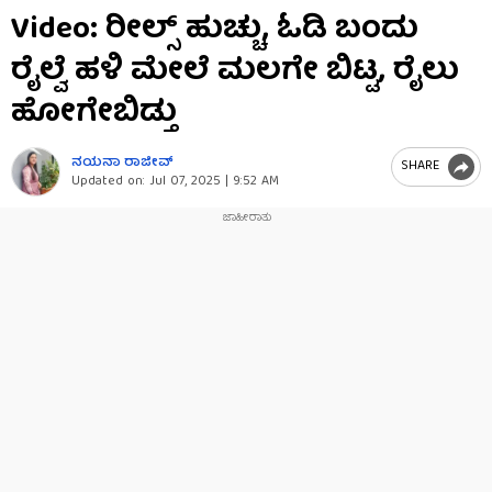
0
Video: ರೀಲ್ಸ್​ ಹುಚ್ಚು, ಓಡಿ ಬಂದು
seconds
of
ರೈಲ್ವೆ ಹಳಿ ಮೇಲೆ ಮಲಗೇ ಬಿಟ್ಟ, ರೈಲು
52
seconds
ಹೋಗೇಬಿಡ್ತು
ನಯನಾ ರಾಜೀವ್
SHARE
Updated on:
Jul 07, 2025 | 9:52 AM