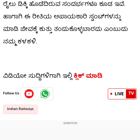
ರೈಲು ಡಿಕ್ಕಿ ಹೊಡೆದಿರುವ ಸಂದರ್ಭಗಳೂ ಕೂಡ ಇವೆ.
ಹಾಗಾಗಿ ಈ ರೀತಿಯ ಅಪಾಯಕಾರಿ ಸ್ಟಂಟ್​ಗಳನ್ನು
ಮಾಡಿ ಜೀವಕ್ಕೆ ಕುತ್ತು ತಂದುಕೊಳ್ಳಬಾರದು ಎಂಬುದು
ನಮ್ಮ ಕಳಕಳಿ.
ವಿಡಿಯೋ ಸುದ್ದಿಗಳಿಗಾಗಿ ಇಲ್ಲಿ
ಕ್ಲಿಕ್ ಮಾಡಿ
TV
LIVE
Follow Us
Indian Railways