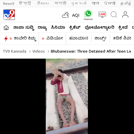
News9
हिन्दी 
తెలుగు 
मराठी
ગુજરાતી
বাংলা
ਪੰਜਾਬੀ
தமிழ்
AQI
ತಾಜಾ ಸುದ್ದಿ
ರಾಜ್ಯ
ಸಿನಿಮಾ
ಕ್ರಿಕೆಟ್​
ಫೋಟೋಗ್ಯಾಲರಿ
ಕ್ರೀಡೆ
ಕಾವೇರಿ ಕಿಚ್ಚು
ವಿಡಿಯೋ
ಹವಾಮಾನ
ಶಾರ್ಟ್ಸ್​
#ಡಿಕೆ ಶಿವಕ
TV9 Kannada
Videos
Bhubaneswar: Three Detained After Teen Lies 