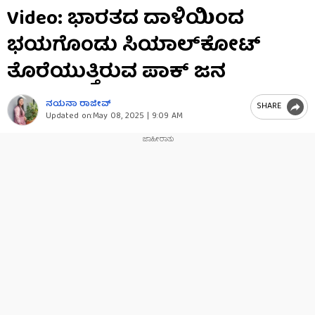
0
Video: ಭಾರತದ ದಾಳಿಯಿಂದ
of
11
ಭಯಗೊಂಡು ಸಿಯಾಲ್​ಕೋಟ್
seconds
ತೊರೆಯುತ್ತಿರುವ ಪಾಕ್ ಜನ
ನಯನಾ ರಾಜೀವ್
SHARE
Updated on:
May 08, 2025 | 9:09 AM