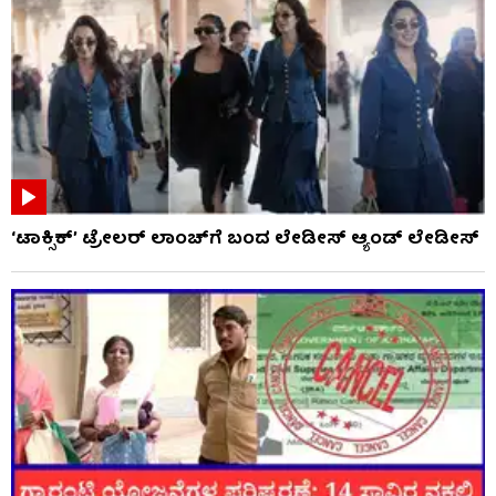
‘ಟಾಕ್ಸಿಕ್’ ಟ್ರೇಲರ್ ಲಾಂಚ್​ಗೆ ಬಂದ ಲೇಡೀಸ್ ಆ್ಯಂಡ್ ಲೇಡೀಸ್