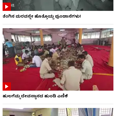
ತೆಂಗಿನ ಮರವನ್ನೇ ಹೊತ್ತೊಯ್ದ ಪುಂಡಾನೆಗಳು!
ಹುಲಗೆಮ್ಮ ದೇವಸ್ಥಾನದ ಹುಂಡಿ ಎಣಿಕೆ