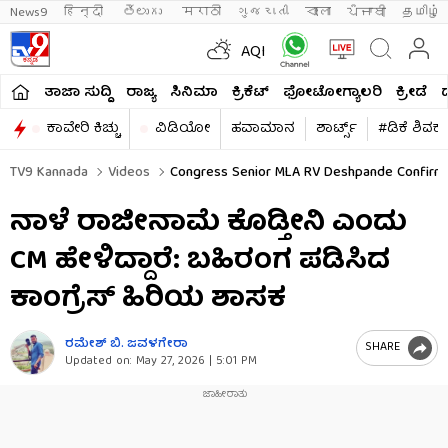
News9
हिन्दी 
తెలుగు 
मराठी
ગુજરાતી
বাংলা
ਪੰਜਾਬੀ
தமிழ்
AQI
ತಾಜಾ ಸುದ್ದಿ
ರಾಜ್ಯ
ಸಿನಿಮಾ
ಕ್ರಿಕೆಟ್​
ಫೋಟೋಗ್ಯಾಲರಿ
ಕ್ರೀಡೆ
ಕಾವೇರಿ ಕಿಚ್ಚು
ವಿಡಿಯೋ
ಹವಾಮಾನ
ಶಾರ್ಟ್ಸ್​
#ಡಿಕೆ ಶಿವಕ
TV9 Kannada
Videos
Congress Senior MLA RV Deshpande Confirms
ನಾಳೆ ರಾಜೀನಾಮೆ ಕೊಡ್ತೀನಿ ಎಂದು
CM ಹೇಳಿದ್ದಾರೆ: ಬಹಿರಂಗ ಪಡಿಸಿದ
ಕಾಂಗ್ರೆಸ್ ಹಿರಿಯ ಶಾಸಕ
ರಮೇಶ್ ಬಿ. ಜವಳಗೇರಾ
SHARE
Updated on:
May 27, 2026 | 5:01 PM