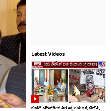
Latest Videos
ಬಿಡದಿ ಟೌನ್‌ಶಿಪ್ ವಿರುದ್ಧ ಸಮರಕ್ಕೆ ಬಿಜೆಪಿ,