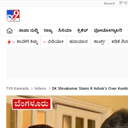
News9
हिन्
ತಾಜಾ ಸುದ್ದಿ
ರಾಜ್ಯ
ಸಿನಿಮಾ
ಕ್ರಿಕೆಟ್​
ಫೋಟೋಗ್ಯಾಲರಿ
ಕಾವೇರಿ ಕಿಚ್ಚು
ವಿಡಿಯೋ
ಹವಾಮಾನ
ಶಾರ್ಟ್ಸ್​
#ಡಿಕೆ ಶಿ
TV9 Kannada
Videos
DK Shivakumar Slams R Ashok's Over Kumb