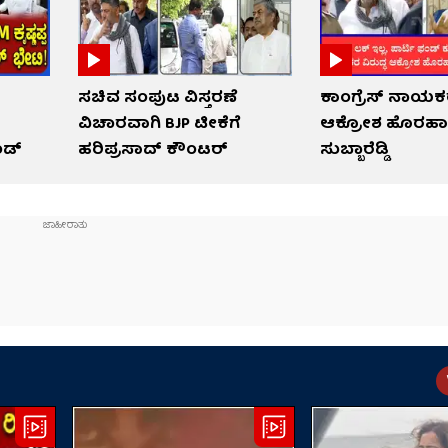
ಸಚಿವ ಸಂಪುಟ ವಿಸ್ತರಣೆ
ಕಾಂಗ್ರೆಸ್ ನಾಯಕರ
ವಿಚಾರವಾಗಿ BJP ಟೀಕೆಗೆ
ಆಕ್ರೋಶ ಹೊರಹಾ
ಂಡ್
ಹರಿಪ್ರಸಾದ್ ಕೌಂಟರ್​​
ಸುಬ್ಬಾರೆಡ್ಡಿ