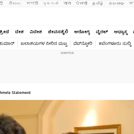
दी 
తెలుగు 
मराठी
ગુજરાતી
বাংলা
ਪੰਜਾਬੀ
தமிழ்
മലയാളം
मन
ಕ್ರೀಡೆ
ದೇಶ
ವಿದೇಶ
ಜೀವನಶೈಲಿ
ಆರೋಗ್ಯ
ವೈರಲ್​
ಅಧ್ಯಾತ್ಮ
ವಕುಮಾರ್​
ಜಲಾಶಯಗಳ ನೀರಿನ ಮಟ್ಟ
ವೆಬ್​ಸ್ಟೋರಿ
#ಬೆಂಗಳೂರು ಸುದ್ದಿ
hmela Statement