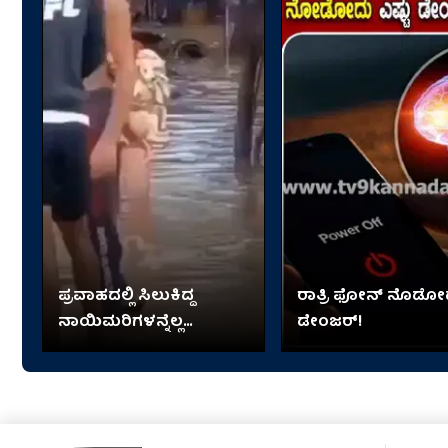
ಪ್ರವಾಹದಲ್ಲಿ ಸಿಲುಕಿದ್ದ
ರಾತ್ರಿ ಫೋನ್​​ ನೊಡೋ
ನಾಯಿಮರಿಗಳನ್ನೆಲ್ಲ
ಡೇಂಜರ್!
ತಬ್ಬಿಕೊಂಡು ಬಂದ ಬಾಲಕಿ!