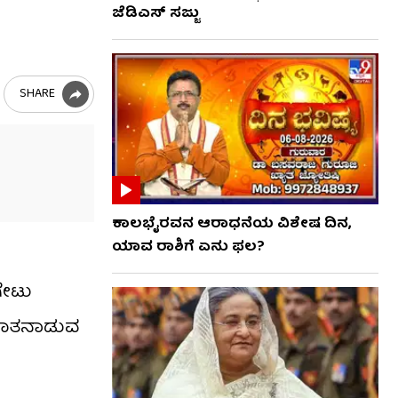
ಜೆಡಿಎಸ್ ಸಜ್ಜು
SHARE
ಕಾಲಭೈರವನ ಆರಾಧನೆಯ ವಿಶೇಷ ದಿನ,
ಯಾವ ರಾಶಿಗೆ ಏನು ಫಲ?
ಗೇಟು
ೆ ಮಾತನಾಡುವ