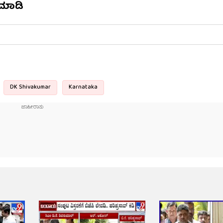
ಮಾಡಿ
DK Shivakumar
Karnataka