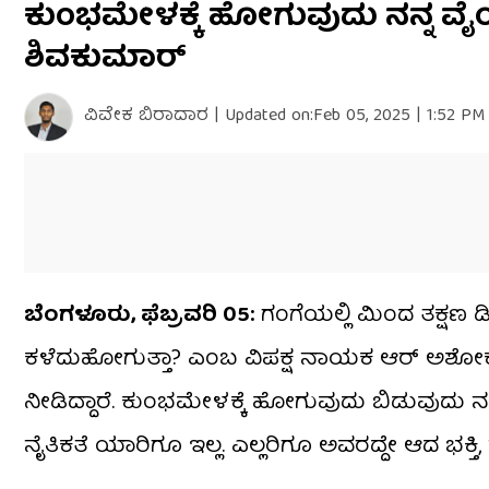
ಕುಂಭಮೇಳಕ್ಕೆ ಹೋಗುವುದು ನನ್ನ ವೈಯಕ್ತ
seconds
of
ಶಿವಕುಮಾರ್
3
minutes,
4
seconds
Volume
ವಿವೇಕ ಬಿರಾದಾರ
|
Updated on:
Feb 05, 2025 | 1:52 PM
0%
ಬೆಂಗಳೂರು, ಫೆಬ್ರವರಿ 05:
ಗಂಗೆಯಲ್ಲಿ ಮಿಂದ ತಕ್ಷಣ ಡಿ
ಕಳೆದುಹೋಗುತ್ತಾ? ಎಂಬ ವಿಪಕ್ಷ ನಾಯಕ ಆರ್​ ಅಶೋಕ್
ನೀಡಿದ್ದಾರೆ. ಕುಂಭಮೇಳಕ್ಕೆ ಹೋಗುವುದು ಬಿಡುವುದು ನನ್ನ
ನೈತಿಕತೆ ಯಾರಿಗೂ ಇಲ್ಲ. ಎಲ್ಲರಿಗೂ ಅವರದ್ದೇ ಆದ ಭಕ್ತಿ