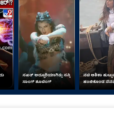
ದು
ಸಖತ್ ಅದ್ದೂರಿಯಾಗಿತ್ತು ಸನ್ನಿ
ನಟಿ ಆಶಿಕಾ ಹುಟ್ಟುಹಬ
ಸಾಂಗ್ ಶೂಟಿಂಗ್
ಹಂಚಿಕೊಂಡ ನೆನ