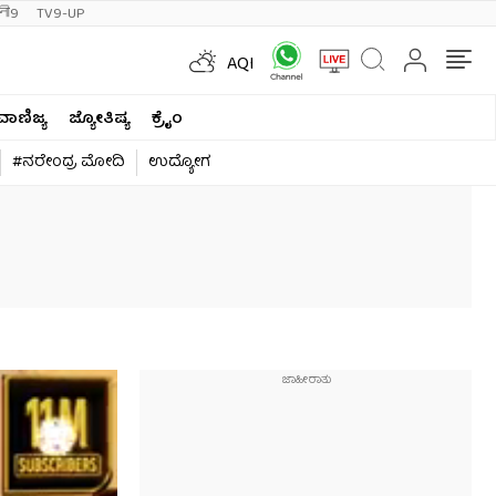
ी9
TV9-UP
AQI
ವಾಣಿಜ್ಯ
ಜ್ಯೋತಿಷ್ಯ
ಕ್ರೈಂ
#ನರೇಂದ್ರ ಮೋದಿ
ಉದ್ಯೋಗ