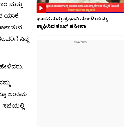
ಾರ ಮತ್ತು
ಅಂತ ಯಾಕೆ
ಭಾರತ ಮತ್ತು ಪ್ರಧಾನಿ ಮೋದಿಯನ್ನು
ಶ್ಲಾಘಿಸಿದ ಶೇಖ್ ಹಸೀನಾ
ೆ ಮಾತಾಡುವ
ರಿಗೆ ನಿದ್ದೆ
 ಹೇಳಿದರು.
ನಮ್ಮ
ಇನ್ನೂ ಅಂತಿಮ
 ಸಭೆಯಲ್ಲಿ