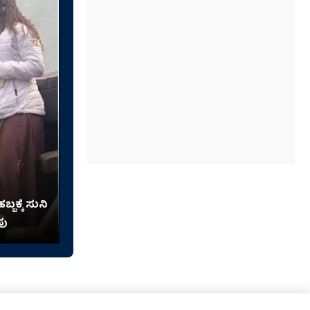
್ಬಕ್ಕೆ ಸುನಿ
ಪು