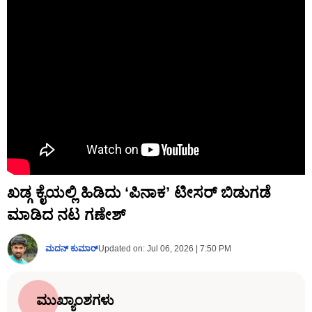
ಖಡ್ಗ ಕೈಯಲ್ಲಿ ಹಿಡಿದು ‘ಪಿನಾಕ’ ಟೀಸರ್ ಬಿಡುಗಡೆ
ಮಾಡಿದ ನಟ ಗಣೇಶ್
ಮದನ್​ ಕುಮಾರ್​
Updated on:
Jul 06, 2026 | 7:50 PM
ಮುಖ್ಯಾಂಶಗಳು