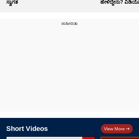
ಸ್ವಾಗತ
ಹೇಳಿದ್ದೇನು? ವಿಡಿ
Short Videos
View More