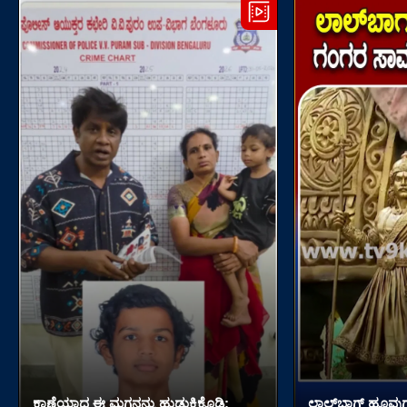
ಕಾಣೆಯಾದ ಈ ಮಗನನ್ನು ಹುಡುಕಿಕೊಡಿ:
ಲಾಲ್​ಬಾಗ್ ಹೂವುಗಳ