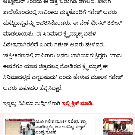
ಅಕ್ಟೋಬರ್ 2ರಂದು ಈ ಚಿತ್ರ ಬಿಡುಗಡೆ ಆಗಲಿದೆ. ಖಾಸಗಿ
ಶಾಲೆಯೊಂದರಲ್ಲಿ ಸಾವಿರಾರು ಮಕ್ಕಳೊಂದಿಗೆ ಗಣೇಶ್ ಅವರು
ಹುಟ್ಟುಹಬ್ಬವನ್ನು ಆಚರಿಸಿಕೊಂಡರು. ಈ ವೇಳೆ ಟೀಸರ್ ರಿಲೀಸ್
ಮಾಡಲಾಯಿತು. ಈ ಸಿನಿಮಾದ ಕ್ಲೈಮ್ಯಾಕ್ಸ್ ಬಹಳ
ವಿಶೇಷವಾಗಿರಲಿದೆ ಎಂದು ಗಣೇಶ್ ಅವರು ಹೇಳಿದರು.
‘ಚಿತ್ರೀಕರಣದಲ್ಲಿ ಸಾವಿರಾರು ಜನರು ಭಾಗಿಯಾಗುತ್ತಿದ್ದರು. ‘ನಾನು
ಈವರೆಗೂ ಯಾವ ಚಿತ್ರದಲ್ಲೂ ನೋಡಿರದ ಕ್ಲೈಮ್ಯಾಕ್ಸ್ ಈ
ಸಿನಿಮಾದಲ್ಲಿದೆ ಎನ್ನಬಹುದು’ ಎಂದು ಹೇಳುವ ಮೂಲಕ ಗಣೇಶ್
ಅವರು ಕುತೂಹಲ ಹೆಚ್ಚಿಸಿದ್ದಾರೆ.
ಇನ್ನಷ್ಟು ಸಿನಿಮಾ ಸುದ್ದಿಗಳಿಗಾಗಿ
ಇಲ್ಲಿ ಕ್ಲಿಕ್​ ಮಾಡಿ.
ಪಿಓಪಿ ಗಣೇಶ ಮೂರ್ತಿ ನಿಷೇಧ, ಶಬ್ಧ
ನ
ಮಾಲೀನ್ಯಕ್ಕೂ ಅವಕಾಶವಿಲ್ಲ: ಈಶ್ವರ್​​​​
ಹ
ಖಂಡ್ರೆ ಸೂಚನೆ
ಕ