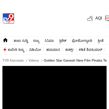
AQI
ತಾಜಾ ಸುದ್ದಿ
ರಾಜ್ಯ
ಸಿನಿಮಾ
ಕ್ರಿಕೆಟ್​
ಫೋಟೋಗ್ಯಾಲರಿ
ಕ್ರೀಡೆ
ಕಾವೇರಿ ಕಿಚ್ಚು
ವಿಡಿಯೋ
ಹವಾಮಾನ
ಶಾರ್ಟ್ಸ್​
#ಡಿಕೆ ಶಿವಕುಮಾರ್​
TV9 Kannada
Videos
Golden Star Ganesh New Film Pinaka Tea