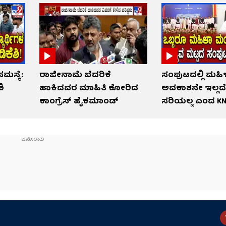
ಮಸ್ಯೆ:
ರಾಜೀನಾಮೆ ಬೆದರಿಕೆ
ಸಂಪುಟದಲ್ಲಿ ಮಹಿ
ಶಿ
ಹಾಕಿದವರ ಮಾಹಿತಿ ಕೋರಿದ
ಅವಕಾಶನೇ ಇಲ್ಲ
ಕಾಂಗ್ರೆಸ್ ಹೈಕಮಾಂಡ್
ಸರಿಯಲ್ಲ ಎಂದ KN