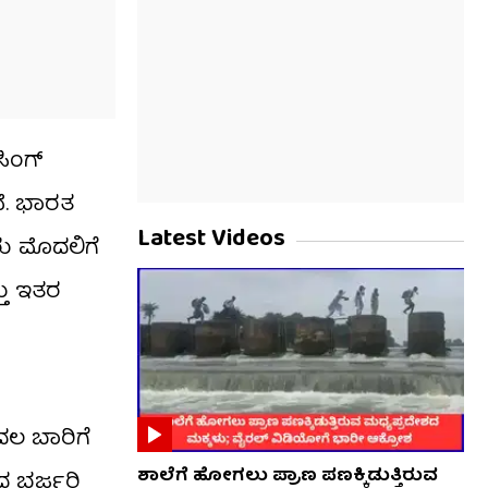
ಿಂಗ್
ದೆ. ಭಾರತ
Latest Videos
ು ಮೊದಲಿಗೆ
ತು ಇತರ
ದಲ ಬಾರಿಗೆ
ಶಾಲೆಗೆ ಹೋಗಲು ಪ್ರಾಣ ಪಣಕ್ಕಿಡುತ್ತಿರುವ
ಂದ ಭರ್ಜರಿ