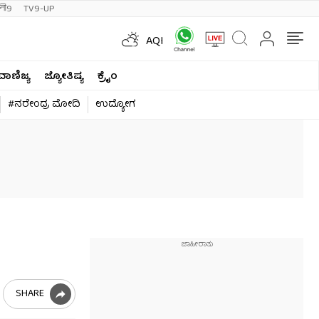
ी9
TV9-UP
AQI
ವಾಣಿಜ್ಯ
ಜ್ಯೋತಿಷ್ಯ
ಕ್ರೈಂ
#ನರೇಂದ್ರ ಮೋದಿ
ಉದ್ಯೋಗ
SHARE