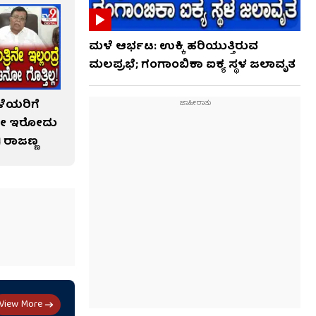
ಮಳೆ ಆರ್ಭಟ: ಉಕ್ಕಿ ಹರಿಯುತ್ತಿರುವ
ಮಲಪ್ರಭೆ; ಗಂಗಾಂಬಿಕಾ ಐಕ್ಯ ಸ್ಥಳ ಜಲಾವೃತ
ಳೆಯರಿಗೆ
ದೇ ಇರೋದು
 ರಾಜಣ್ಣ
View More