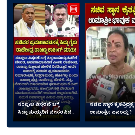
ಸಂಪುಟ ವಿಸ್ತರಣೆ ಬಗ್ಗೆ
ಸಚಿವ ಸ್ಥಾನ ಕೈತಪ್ಪಿದ್ದಕ್ಕೆ
ಸಿದ್ರಾಮಯ್ಯರಿಗೆ ಬೇಸರವಿದೆ:
ಉಮಾಶ್ರೀ ಏನಂದ್ರು?
ರಾಜೇಂದ್ರ ರಾಜಣ್ಣ ಶಾಕಿಂಗ್
ಮಾತು!