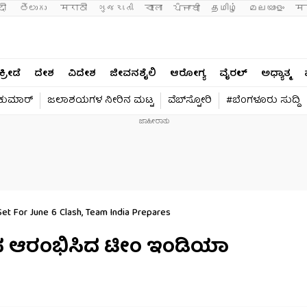
दी 
తెలుగు 
मराठी
ગુજરાતી
বাংলা
ਪੰਜਾਬੀ
தமிழ்
മലയാളം
मन
ಕ್ರೀಡೆ
ದೇಶ
ವಿದೇಶ
ಜೀವನಶೈಲಿ
ಆರೋಗ್ಯ
ವೈರಲ್​
ಅಧ್ಯಾತ್ಮ
ವಕುಮಾರ್​
ಜಲಾಶಯಗಳ ನೀರಿನ ಮಟ್ಟ
ವೆಬ್​ಸ್ಟೋರಿ
#ಬೆಂಗಳೂರು ಸುದ್ದಿ
et For June 6 Clash, Team India Prepares
ಅಭ್ಯಾಸ ಆರಂಭಿಸಿದ ಟೀಂ ಇಂಡಿಯಾ