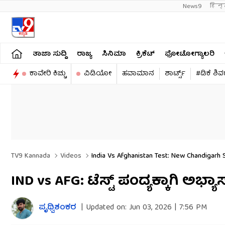
News9
हिन्
ತಾಜಾ ಸುದ್ದಿ
ರಾಜ್ಯ
ಸಿನಿಮಾ
ಕ್ರಿಕೆಟ್​
ಫೋಟೋಗ್ಯಾಲರಿ
ಕಾವೇರಿ ಕಿಚ್ಚು
ವಿಡಿಯೋ
ಹವಾಮಾನ
ಶಾರ್ಟ್ಸ್​
#ಡಿಕೆ ಶಿ
TV9 Kannada
Videos
India Vs Afghanistan Test: New Chandigarh S
IND vs AFG: ಟೆಸ್ಟ್ ಪಂದ್ಯಕ್ಕಾಗಿ 
ಪೃಥ್ವಿಶಂಕರ
|
Updated on:
Jun 03, 2026 | 7:56 PM