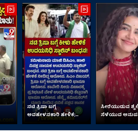
ನಟಿ ತ್ರಿಷಾ ಬಗ್ಗೆ
ಸೀರೆಯುಡುವ ಶೈಲ
ಅವಹೇಳನಕಾರಿ ಹೇಳಿಕೆ;
ಸೆಳೆಯುವ ಅನು
ಉದಯನಿಧಿ ಸ್ಟಾಲಿನ್
ಸೌಂದರ್ಯ
ಬಂಧನ