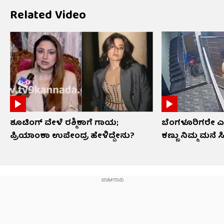
Related Video
ಶೂಟಿಂಗ್ ವೇಳೆ ರಶ್ಮಿಕಾಗೆ ಗಾಯ;
ಬೆಂಗಳೂರಿಗರೇ ಎಚ
ಪ್ರಿಯಾಂಕಾ ಉಪೇಂದ್ರ ಹೇಳಿದ್ದೇನು?
ಕಣ್ಣು ನಿಮ್ಮ ಮನೆ