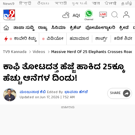
News9
हिन्दी 
తెలుగు 
मराठी
ગુજરાતી
বাংলা
ਪੰਜਾਬੀ
தமிழ்
AQI
ತಾಜಾ ಸುದ್ದಿ
ರಾಜ್ಯ
ಸಿನಿಮಾ
ಕ್ರಿಕೆಟ್​
ಫೋಟೋಗ್ಯಾಲರಿ
ಕ್ರೀಡೆ
ಕಾವೇರಿ ಕಿಚ್ಚು
ವಿಡಿಯೋ
ಹವಾಮಾನ
ಶಾರ್ಟ್ಸ್​
#ಡಿಕೆ ಶಿವಕ
TV9 Kannada
Videos
Massive Herd Of 25 Elephants Crosses Road I
ಕಾಫಿ ತೋಟದತ್ತ ಹೆಜ್ಜೆ ಹಾಕಿದ 25ಕ್ಕೂ
ಹೆಚ್ಚು ಆನೆಗಳ ದಿಂಡು!
ಮಂಜುನಾಥ ಕೆಬಿ
Edited By:
ಭಾವನಾ ಹೆಗಡೆ
SHARE
Updated on:
Jun 17, 2026 | 7:52 AM