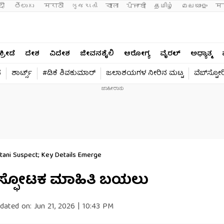
दी 
తెలుగు 
मराठी
ગુજરાતી
বাংলা
ਪੰਜਾਬੀ
தமிழ்
മലയാളം
मन
ಕ್ರೀಡೆ
ದೇಶ
ವಿದೇಶ
ಜೀವನಶೈಲಿ
ಆರೋಗ್ಯ
ವೈರಲ್​
ಅಧ್ಯಾತ್ಮ
ನ
ಶಾರ್ಟ್ಸ್​
#ಡಿಕೆ ಶಿವಕುಮಾರ್​
ಜಲಾಶಯಗಳ ನೀರಿನ ಮಟ್ಟ
ವೆಬ್​ಸ್ಟೋರ
tani Suspect; Key Details Emerge
ಚ್: ಸ್ಫೋಟಕ ಮಾಹಿತಿ ಬಯಲು
dated on:
Jun 21, 2026 | 10:43 PM