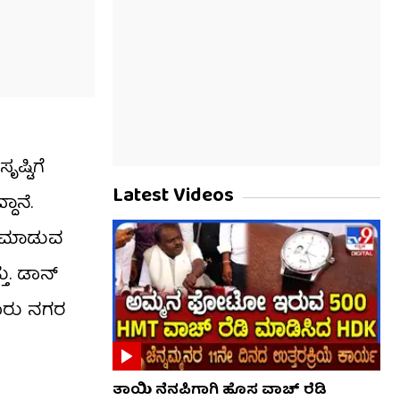
ಷ್ಟಿಗೆ
Latest Videos
ದಾನೆ.
ಸ ಮಾಡುವ
ು. ಡಾನ್​
ಕೂರು ನಗರ
ತಾಯಿ ನೆನಪಿಗಾಗಿ ಹೊಸ ವಾಚ್ ರೆಡಿ