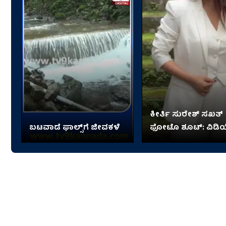
ಕೀರ್ತಿ ಸುರೇಶ್ ಸಖತ್
ಬಟವಾಡೆ ಫಾಲ್ಸ್​​ಗೆ ಜೀವಕಳೆ
ಫೋಟೊ ಶೂಟ್: ವಿಡ
ನೋಡಿ