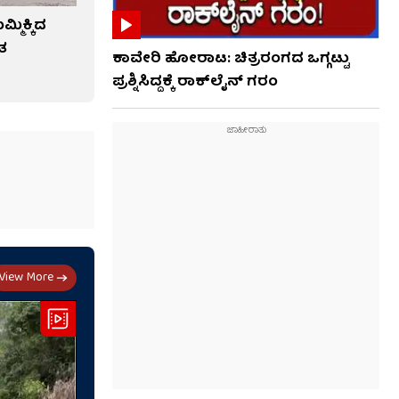
ಮಿಕ್ಕಿದ
ತ
ಕಾವೇರಿ ಹೋರಾಟ: ಚಿತ್ರರಂಗದ ಒಗ್ಗಟ್ಟು
ಪ್ರಶ್ನಿಸಿದ್ದಕ್ಕೆ ರಾಕ್​ಲೈನ್ ಗರಂ
View More