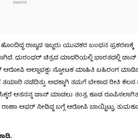
 ಹೊಂದಿದ್ದ ರಾಜ್ಯದ ಇಬ್ಬರು ಯುವಕರ ಬಂಧನ ಪ್ರಕರಣಕ್ಕೆ
 ಧುರಂಧರ್​ ಚಿತ್ರದ ಮಾದರಿಯಲ್ಲಿ ಭಾರತದಲ್ಲಿ ಡಾನ್​​ ಸೃ
ೇಳೆ ಆರೋಪಿ ಅಲ್ಲಾಭಕ್ಷು ಸ್ಫೋಟಕ ಮಾಹಿತಿ ಬಹಿರಂಗ ಮಾಡಿದ್
ತಯಾರಿ ನಡೆದಿತ್ತು. ಅದಕ್ಕಾಗಿ ತಮಗೆ ಬೇಕಾದ ರೀತಿ ಕೆಲ
ಕ್ತಿ ಸಿಕ್ಕರೆ ಆತನನ್ನ ಡಾನ್​ ಮಾಡಲು ತಂತ್ರ ಕೂಡ ರೂಪಿಸಲಾಗಿತ್ತ
ರಾಣಾ ಆಫರ್​ ನೀಡಿದ್ದ ಬಗ್ಗೆ ಆರೋಪಿ ಬಾಯ್ಬಿಟ್ಟು, ತುಮ
 ಮಾಡಿ.