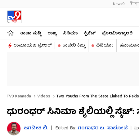
News9
हिन्
ತಾಜಾ ಸುದ್ದಿ
ರಾಜ್ಯ
ಸಿನಿಮಾ
ಕ್ರಿಕೆಟ್​
ಫೋಟೋಗ್ಯಾಲರಿ
ರಾಮಾಯಣ ಟ್ರೇಲರ್​
ಕಾವೇರಿ ಕಿಚ್ಚು
ವಿಡಿಯೋ
ಹವಾಮಾ
TV9 Kannada
Videos
Two Youths From The State Linked To Pakis
ಧುರಂಧರ್​ ಸಿನಿಮಾ ಶೈಲಿಯಲ್ಲಿ ಸ್ಕೆ
ಜಗದೀಶ ಬಿ.
|
Edited By:
ಗಂಗಾಧರ​ ಬ. ಸಾಬೋಜಿ
|
Up