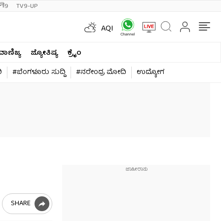
ी9
TV9-UP
AQI
ವಾಣಿಜ್ಯ
ಜ್ಯೋತಿಷ್ಯ
ಕ್ರೈಂ
ಿ
#ಬೆಂಗಳೂರು ಸುದ್ದಿ
#ನರೇಂದ್ರ ಮೋದಿ
ಉದ್ಯೋಗ
SHARE