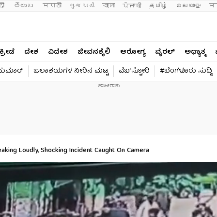
दी 
తెలుగు 
मराठी
ગુજરાતી
বাংলা
ਪੰਜਾਬੀ
தமிழ்
മലയാളം
मन
ಕ್ರೀಡೆ
ದೇಶ
ವಿದೇಶ
ಜೀವನಶೈಲಿ
ಆರೋಗ್ಯ
ವೈರಲ್​
ಅಧ್ಯಾತ್ಮ
ವಕುಮಾರ್​
ಜಲಾಶಯಗಳ ನೀರಿನ ಮಟ್ಟ
ವೆಬ್​ಸ್ಟೋರಿ
#ಬೆಂಗಳೂರು ಸುದ್ದಿ
aking Loudly, Shocking Incident Caught On Camera