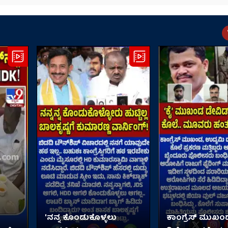
'ನನ್ನ ಕೊಂಡುಕೊಳ್ಳಲು
ಕಾಂಗ್ರೆಸ್ ಮುಖಂ