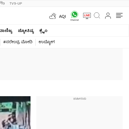
ी9
TV9-UP
AQI
ವಾಣಿಜ್ಯ
ಜ್ಯೋತಿಷ್ಯ
ಕ್ರೈಂ
#ನರೇಂದ್ರ ಮೋದಿ
ಉದ್ಯೋಗ