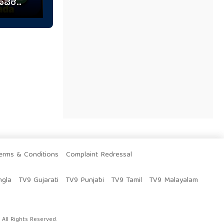
ಮೂವರ
erms & Conditions
Complaint Redressal
ngla
TV9 Gujarati
TV9 Punjabi
TV9 Tamil
TV9 Malayalam
All Rights Reserved.