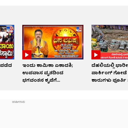
 ಪಡೆದ
ಇಂದು ಕಾಮಿಕಾ ಏಕಾದಶಿ;
ದೆಹಲಿಯಲ್ಲಿ ಭಾರೀ
ಉಪವಾಸ ವೃತದಿಂದ
ಪಾರ್ಕಿಂಗ್ ಗೋಡೆ 
ಭಗವಂತನ ಕೃಪೆಗೆ
ಕಾರುಗಳು ಪೂರ್ತ
ಪಾತ್ರರಾಗುವಿರಿ