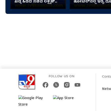
ಖಡ್ಗ ಹಿಡಿದ ಸಚಿವ ಲಕ್ಷ್ಮಣ್
ಹೋಟೆಲ್‌ನಲ್ಲಿ ಇಡ್ಲಿ, 
ಸವದಿ
ಸವಿದ HDK!
FOLLOW US ON
Cont
Netw