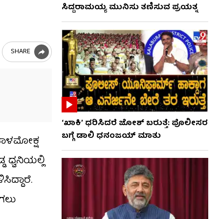
ಸಿದ್ದರಾಮಯ್ಯ ಮುನಿಸು ತಣಿಸುವ ಪ್ರಯತ್ನ
SHARE
‘ಖಾಕಿ’ ಧರಿಸಿದರೆ ಜೋಶ್ ಬರುತ್ತೆ: ಪೊಲೀಸರ
ಬಗ್ಗೆ ಡಾಲಿ ಧನಂಜಯ್ ಮಾತು
ಕಪಾಳಮೋಕ್ಷ
ಧ್ವನಿಯಲ್ಲಿ
ದ್ದಾರೆ.
ಾಗಲು