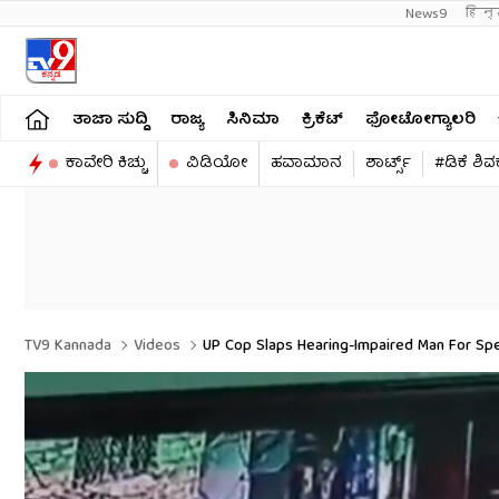
News9
हिन्
ತಾಜಾ ಸುದ್ದಿ
ರಾಜ್ಯ
ಸಿನಿಮಾ
ಕ್ರಿಕೆಟ್​
ಫೋಟೋಗ್ಯಾಲರಿ
ಕಾವೇರಿ ಕಿಚ್ಚು
ವಿಡಿಯೋ
ಹವಾಮಾನ
ಶಾರ್ಟ್ಸ್​
#ಡಿಕೆ ಶಿ
TV9 Kannada
Videos
UP Cop Slaps Hearing-Impaired Man For Spe