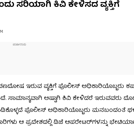
ದು ಸರಿಯಾಗಿ ಕಿವಿ ಕೇಳಿಸದ ವ್ಯಕ್ತಿಗೆ
AM
ಕೆ ಶ್ರವಣದೋಷ ಇರುವ ವ್ಯಕ್ತಿಗೆ ಪೊಲೀಸ್ ಅಧಿಕಾರಿಯೊಬ್ಬರು 
ೆ. ಸಾಮಾನ್ಯವಾಗಿ ಅಷ್ಟಾಗಿ ಕಿವಿ ಕೇಳಿದರೆ ಇರುವವರು ದೊಡ್ಡ 
ಕೊಳ್ಳದೆ ಪೊಲೀಸ್ ಅಧಿಕಾರಿಯೊಬ್ಬರು ಮನಬಂದಂತೆ ಥಳಿಸಿ
ಿಗಳು ಆ ಪ್ರದೇಶದಲ್ಲಿ ಡಿಜೆ ಆಪರೇಟರ್​ಗಳನ್ನು ಭೇಟಿಯ