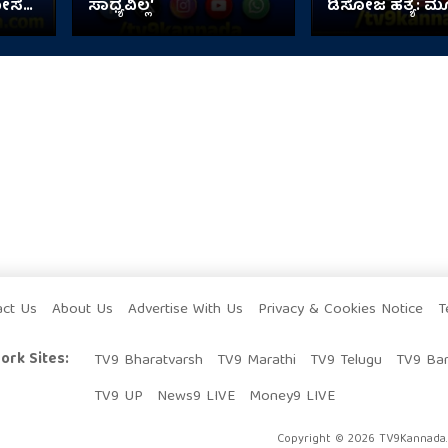
ದೋಸೆ
ಸಾಧ್ಯವಿಲ್ಲ'
ಡಿಸೋಜ ಹತ್ಯೆ: 
ಬಂಧನ
act Us
About Us
Advertise With Us
Privacy & Cookies Notice
T
ork Sites:
TV9 Bharatvarsh
TV9 Marathi
TV9 Telugu
TV9 Ba
TV9 UP
News9 LIVE
Money9 LIVE
Copyright © 2026 TV9Kannada. 