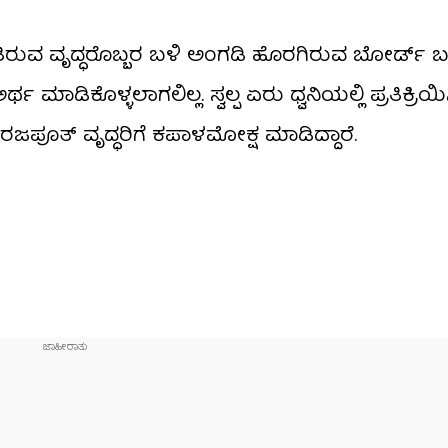
ತಿರುವ ವೃದ್ಧರೊಬ್ಬರ ಬಳಿ ಅಂಗಡಿ ಹೊರಗಿರುವ ಬೋರ್ಡ್​ ಬಗ್ಗೆ
ಥ ಮಾಡಿಕೊಳ್ಳಲಾಗಲಿಲ್ಲ. ಸ್ವಲ್ಪ ಏರು ಧ್ವನಿಯಲ್ಲಿ ಪ್ರತಿಕ್ರಿಯಿಸಿ
ಪೂತ್ ವೃದ್ಧರಿಗೆ ಕಪಾಳಮೋಕ್ಷ ಮಾಡಿದ್ದಾರೆ.