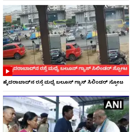
ಹೈದರಾಬಾದ್​ನ ರಸ್ತೆ ಮಧ್ಯೆ ಬಲೂನ್ ಗ್ಯಾಸ್ ಸಿಲಿಂಡರ್ ಸ್ಫೋಟ