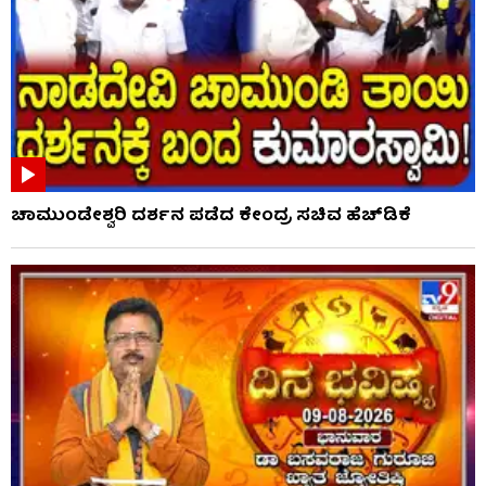
ಚಾಮುಂಡೇಶ್ವರಿ ದರ್ಶನ ಪಡೆದ ಕೇಂದ್ರ ಸಚಿವ ಹೆಚ್​​ಡಿಕೆ