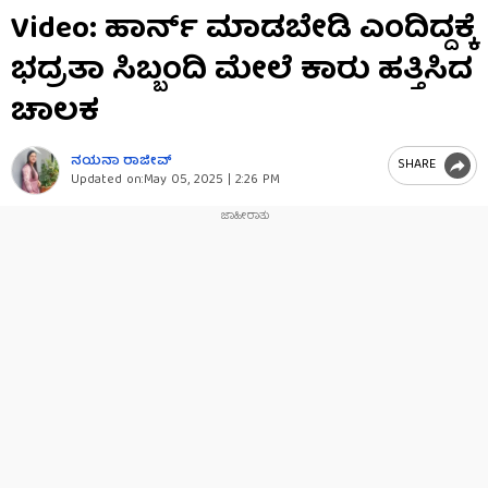
0
Video: ಹಾರ್ನ್​ ಮಾಡಬೇಡಿ ಎಂದಿದ್ದಕ್ಕೆ
seconds
of
ಭದ್ರತಾ ಸಿಬ್ಬಂದಿ ಮೇಲೆ ಕಾರು ಹತ್ತಿಸಿದ
1
minute,
23
ಚಾಲಕ
seconds
ನಯನಾ ರಾಜೀವ್
SHARE
Updated on:
May 05, 2025 | 2:26 PM