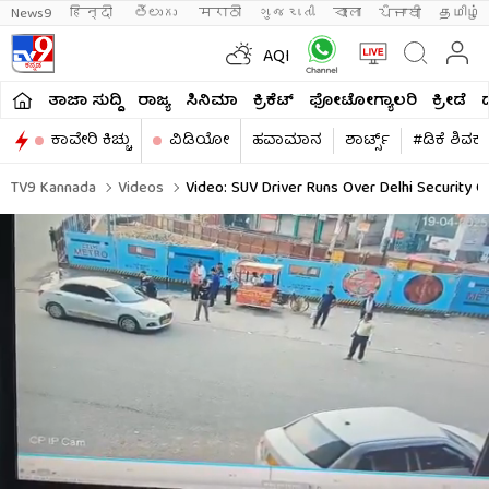
News9
हिन्दी 
తెలుగు 
मराठी
ગુજરાતી
বাংলা
ਪੰਜਾਬੀ
தமிழ்
AQI
ತಾಜಾ ಸುದ್ದಿ
ರಾಜ್ಯ
ಸಿನಿಮಾ
ಕ್ರಿಕೆಟ್​
ಫೋಟೋಗ್ಯಾಲರಿ
ಕ್ರೀಡೆ
ಕಾವೇರಿ ಕಿಚ್ಚು
ವಿಡಿಯೋ
ಹವಾಮಾನ
ಶಾರ್ಟ್ಸ್​
#ಡಿಕೆ ಶಿವಕ
TV9 Kannada
Videos
Video: SUV Driver Runs Over Delhi Security 