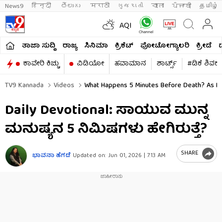
News9
हिन्दी 
తెలుగు 
मराठी
ગુજરાતી
বাংলা
ਪੰਜਾਬੀ
தமிழ்
AQI
ತಾಜಾ ಸುದ್ದಿ
ರಾಜ್ಯ
ಸಿನಿಮಾ
ಕ್ರಿಕೆಟ್​
ಫೋಟೋಗ್ಯಾಲರಿ
ಕ್ರೀಡೆ
ಕಾವೇರಿ ಕಿಚ್ಚು
ವಿಡಿಯೋ
ಹವಾಮಾನ
ಶಾರ್ಟ್ಸ್​
#ಡಿಕೆ ಶಿವಕ
TV9 Kannada
Videos
What Happens 5 Minutes Before Death? As P
Daily Devotional: ಸಾಯುವ ಮುನ್ನ
ಮನುಷ್ಯನ 5 ನಿಮಿಷಗಳು ಹೇಗಿರುತ್ತೆ?
SHARE
ಭಾವನಾ ಹೆಗಡೆ
Updated on:
Jun 01, 2026 | 7:13 AM