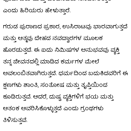
ಎಂದು ಹಿರಿಯರು ಹೇಳುತ್ತಾರೆ.
ಗರುಡ ಪುರಾಣದ ಪ್ರಕಾರ, ಉಸಿರಾಟವು ಭಾರವಾಗುತ್ತದೆ
ಮತ್ತು ಆತ್ಮವು ದೇಹದ ನವದ್ವಾರಗಳ ಮೂಲಕ
ಹೊರಡುತ್ತದೆ. ಈ ಐದು ನಿಮಿಷಗಳ ಅನುಭವವು ವ್ಯಕ್ತಿ
ತನ್ನ ಜೀವನದಲ್ಲಿ ಮಾಡಿದ ಕರ್ಮಗಳ ಮೇಲೆ
ಅವಲಂಬಿತವಾಗಿರುತ್ತದೆ. ಧರ್ಮದಿಂದ ಬದುಕಿದವರಿಗೆ ಈ
ಕ್ಷಣಗಳು ಶಾಂತಿ, ಸಂತೋಷ ಮತ್ತು ತೃಪ್ತಿಯಿಂದ
ಕೂಡಿರುತ್ತವೆ. ಆದರೆ, ದುಷ್ಟ ವ್ಯಕ್ತಿಗಳಿಗೆ ಭಯ ಮತ್ತು
ಆತಂಕ ಆವರಿಸಿಕೊಳ್ಳುತ್ತದೆ ಎಂದು ಗ್ರಂಥಗಳು
ತಿಳಿಸುತ್ತವೆ.