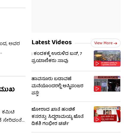
Latest Videos
View More
ರಿಂದ, ಅವರ
: ಕಂದಕಕ್ಕೆ ಉರುಳಿದ ಬಸ್, 7
. ಹಿರಿಯ
ಪ್ರಯಾಣಿಕರು ಸಾವು
ರ ಗಮನಕ್ಕೆ
ಹಾವನೂರು ಬಡಾವಣೆ
ಮನೆಯೊಂದರಲ್ಲಿ ಅಸ್ಥಿಪಂಜರ
್ರಮುಖ
ಪತ್ತೆ!
ಜೋರಾದ ಖಾತೆ ಹಂಚಿಕೆ
್ ಕಮಿಟಿ
ಕಸರತ್ತು: ಸಿದ್ದರಾಮಯ್ಯ ಜೊತೆ
 ಸೇರಿದಂತೆ
ಡಿಕೆಶಿ ಗಂಭೀರ ಚರ್ಚೆ
ಕದಲ್ಲಿ ಭೀಕರ