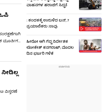
ವಾಹನಗಳ ಹರಾಜಿಗೆ ಸಿದ್ಧತೆ
ಿಒಪಿ
: ಕಂದಕಕ್ಕೆ ಉರುಳಿದ ಬಸ್, 7
ಪ್ರಯಾಣಿಕರು ಸಾವು
ರಕ್ಷಣೆಗಾಗಿ
ಣೇಶ ಮೂರ್ತಿಗಳ
ಹೀರೋ ಆಗಿ ಗೆದ್ದ ನಿರ್ದೇಶಕ
ಲೋಕೇಶ್ ಕನಗರಾಜ್; ಮೊದಲ
ೆ
ದಿನ ಭರ್ಜರಿ ಗಳಿಕೆ
ರೆ. ಆ ಕುರಿತ
ನೀಡಿಲ್ಲ
ಟ ವಿಸ್ತರಣೆ
ನವಿಲ್ಲ,