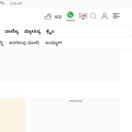
ी9
TV9-UP
AQI
ವಾಣಿಜ್ಯ
ಜ್ಯೋತಿಷ್ಯ
ಕ್ರೈಂ
ದಿ
#ನರೇಂದ್ರ ಮೋದಿ
ಉದ್ಯೋಗ