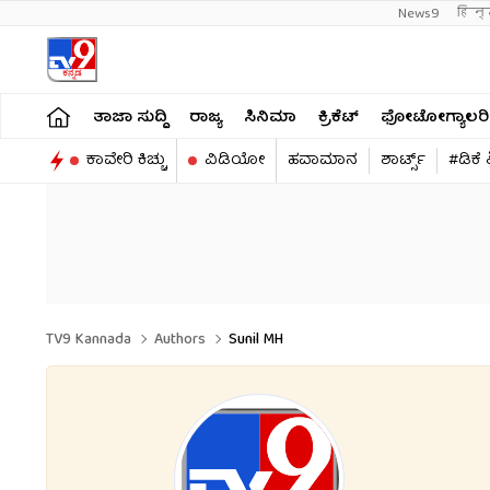
News9
हिन्
ತಾಜಾ ಸುದ್ದಿ
ರಾಜ್ಯ
ಸಿನಿಮಾ
ಕ್ರಿಕೆಟ್​
ಫೋಟೋಗ್ಯಾಲರಿ
ಕಾವೇರಿ ಕಿಚ್ಚು
ವಿಡಿಯೋ
ಹವಾಮಾನ
ಶಾರ್ಟ್ಸ್​
#ಡಿಕೆ
TV9 Kannada
Authors
Sunil MH