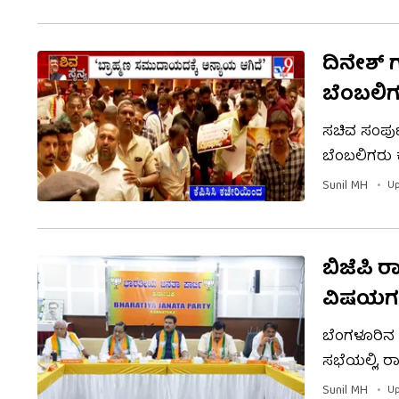
ಯಾರೂ ರಾಜೀನ
ದಿನೇಶ್ ಗ
ಬೆಂಬಲಿಗರ
ಸಚಿವ ಸಂಪುಟ 
ಬೆಂಬಲಿಗರು ಕ
ಅನ್ಯಾಯವಾಗಿ
Sunil MH
Up
ನಾಯಕರು ರಾಹ
ತರುವುದಾಗಿ 
ಬಿಜೆಪಿ 
ವಿಷಯಗಳ
ಬೆಂಗಳೂರಿನ ಮ
ಸಭೆಯಲ್ಲಿ, 
ಸರ್ಕಾರದ ವಿ
Sunil MH
Up