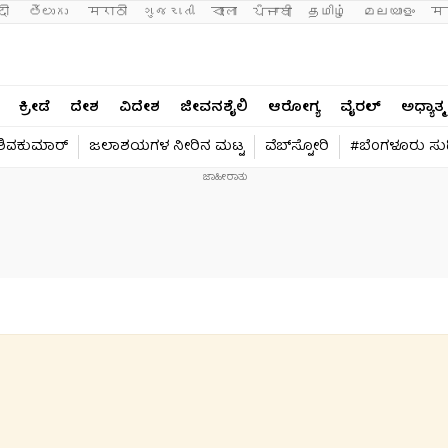
दी 
తెలుగు 
मराठी
ગુજરાતી
বাংলা
ਪੰਜਾਬੀ
தமிழ்
മലയാളം
मन
ಕ್ರೀಡೆ
ದೇಶ
ವಿದೇಶ
ಜೀವನಶೈಲಿ
ಆರೋಗ್ಯ
ವೈರಲ್​
ಅಧ್ಯಾತ್ಮ
 ಶಿವಕುಮಾರ್​
ಜಲಾಶಯಗಳ ನೀರಿನ ಮಟ್ಟ
ವೆಬ್​ಸ್ಟೋರಿ
#ಬೆಂಗಳೂರು ಸುದ್