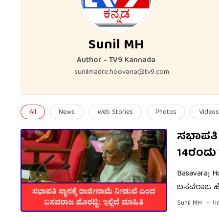
Sunil MH
Author - TV9 Kannada
sunilmadre.hoovana@tv9.com
All
News
Web Stories
Photos
Videos
ಸಭಾಪತಿ 
14ರಂದು 
Basavaraj 
ಬಸವರಾಜ ಹೊರ
ಸಲೀಂ ಅಹ್ಮದ್
Sunil MH
Up
ನಡೆದಿದ್ದು, 