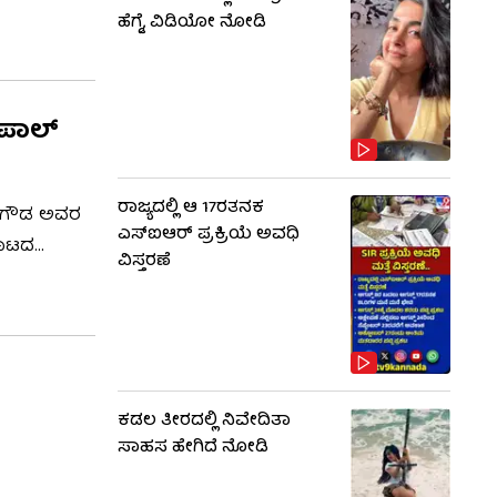
ುಕರಾದ
ಹೆಗ್ಡೆ, ವಿಡಿಯೋ ನೋಡಿ
ಂದೂ ಅವರು ಈ
ಣಿಪಾಲ್
ರಾಜ್ಯದಲ್ಲಿ ಆ 17ರತನಕ
ೇವೇಗೌಡ ಅವರ
ಎಸ್‌ಐಆರ್ ಪ್ರಕ್ರಿಯೆ ಅವಧಿ
ಿರಾಟದ
ವಿಸ್ತರಣೆ
ಯರು
ಕಡಲ ತೀರದಲ್ಲಿ ನಿವೇದಿತಾ
ಸಾಹಸ ಹೇಗಿದೆ ನೋಡಿ