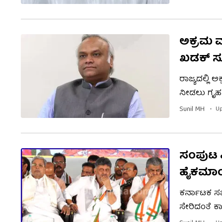
ಬರವಿದ್ರೂ ಸರ
ಮಾಡಿಕೊಳ್ಳಬೇ
ಅಕ್ರಮ ಮರ
ಖಡಕ್ ಸ
ರಾಜ್ಯದಲ್ಲಿ
ನೀಡಲು ಗೃಹ 
ಅಡಿ ಕ್ರಮ ಜರ
Sunil MH
Up
ಡಿಜಿಪಿಗೆ ನಿರ
ಸಂಪುಟ ವಿ
ಹೈಕಮಾಂಡ್
ಕರ್ನಾಟಕ ಸಚಿ
ಸೇರಿದಂತೆ ಕಾ
ಸಂಪುಟ ವಿಸ್ತ