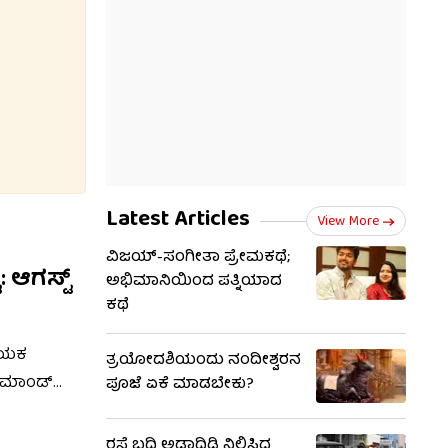
Latest Articles
View More
ವಿಜಯ್-ಸಂಗೀತಾ ಪ್ರೇಮಕಥೆ;
 ಆಗಸ್ಟ್
ಅಭಿಮಾನಿಯಿಂದ ಪತ್ನಿಯಾದ
ಕಥೆ
ನಾಯಕ
ತ್ರಯೋದಶಿಯಂದು ನಂದೀಶ್ವರನ
ೈಕಮಾಂಡ್
ಪೂಜೆ ಏಕೆ ಮಾಡಬೇಕು?
ಳವಣಿಗೆಗಳು
ಿಸಿದ್ದಾರೆ.
ರಸ್ತೆ ಬದಿ ಅಡ್ಡಾದಿಡ್ಡಿ ನಿಲ್ಲಿಸಿದ್ದ