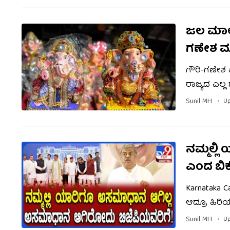
ಜಲ ಮಾಲಿನ
ಗಣೇಶ ಮೂ
ಗೌರಿ-ಗಣೇಶ 
ರಾಜ್ಯದ ಎಲ್ಲ
ಪ್ರತಿಷ್ಠಾಪನ
Sunil MH
Up
ಗ್ರಾಮೀಣಾಭಿವೃ
ಮಾಹಿತ ಇಲ್ಲಿದ
ನಮ್ಮಲ್ಲ
ಎಂದ ಬಿ‌ಕ
Karnataka C
ಆದ್ರೂ ಹಿರಿ
ಮುಂದಾಗಿದ್ದಾರ
Sunil MH
Up