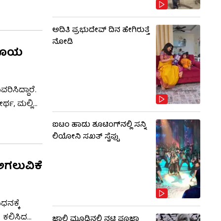
ಹೋಗಿದ್ದಾರೆ
ಅದಿತಿ ಪ್ರಭುದೇವ್ ದಿನ ಹೇಗಿರುತ್ತೆ
ನೋಡಿ
ನುಸೂಯ
ಿಸಿದ್ದಾರೆ.
್ಥ, ಮಲ್ಲಿಗೆ
ಿಸ್ವಾರ್ಥ
ಐಟಂ ಹಾಡು ಶೂಟಿಂಗ್​​ನಲ್ಲಿ ಸನ್ನಿ
ರೆ.
ಲಿಯೋನಿ ಸಖತ್ ಸ್ಟೆಪ್ಪು
ಅಗಲುವಿಕೆ
ಧನಕ್ಕೆ
ೆ ಕಲಿಸಿದ
ಜಾಲಿ ಮೂಡಿನಲ್ಲಿ ನಟಿ ಪೂಜಾ