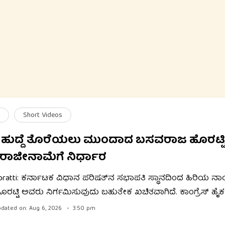
Short Videos
ಹುದ್ದೆ ತೊರೆಯಲು ಮುಂದಾದ ಬಸವರಾಜ ಹೊರಟ್ಟಿ:
ರಾಜೀನಾಮೆಗೆ ನಿರ್ಧಾರ
Horatti: ಕರ್ನಾಟಕ ವಿಧಾನ ಪರಿಷತ್‌ನ ಸಭಾಪತಿ ಸ್ಥಾನದಿಂದ ಹಿರಿಯ 
ಟ್ಟಿ ಅವರು ನಿರ್ಗಮಿಸುವುದು ಬಹುತೇಕ ಖಚಿತವಾಗಿದೆ. ಕಾಂಗ್ರೆಸ್ ಹ
 ಅವರ ಹೆಸರನ್ನು ಸಭಾಪತಿ ಹುದ್ದೆಗೆ ಶಿಫಾರಸು ಮಾಡಿದ ಬೆನ್ನಲ್ಲೇ ಈ ಬೆ
dated on: Aug 6, 2026
3:50 pm
ಆಗಸ್ಟ್ 14ರಂದು ತಾವು ರಾಜೀನಾಮೆ ನೀಡಲಿರುವುದಾಗಿ ಹೊರಟ್ಟಿ ಅವರು ಪ್ರಕಟ