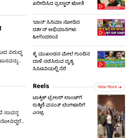
ಖರೀದಿಸಿದ ಪ್ರಲ್ಹಾದ್ ಜೋಶಿ
 ನಿರ್ಧಾರ
‘ಬಾಸ್’ ಸಿನಿಮಾ ನೋಡಿದ
ರ
ದರ್ಶನ್ ಅಭಿಮಾನಿಗಳು
ಹೀಗೆಂದರಂತೆ
ಟದ ವಿರುದ್ಧ
ಕೈ ಮುಖಂಡನ ಮೇಲೆ ಗುಂಡಿನ
ತಿಹಾಸವನ್ನು
ದಾಳಿ ನಡೆಸಿರುವ ದೃಶ್ಯ
ಸಿಸಿಟಿವಿಯಲ್ಲಿ ಸೆರೆ
ಗ್ರೆಸ್‌
Reels
View More
ಟಾಕ್ಸಿಕ್ ಟ್ರೇಲರ್ ಲಾಂಚ್​​​ಗೆ
ರುಕ್ಮಿಣಿ ವಸಂತ್ ಬೆಂಗಳೂರಿಗೆ
ದೆ ಸಾವನ್ನ
ಎಂಟ್ರಿ
 ನೋವಿದ್ದರೆ
್ದರು