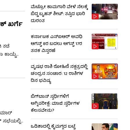
ಮೆಟ್ರೋ ಕಾಮಗಾರಿ ವೇಳೆ ನೆಲಕ್ಕೆ
ಬಿದ್ದ ಬೃಹತ್ ಶೀಟ್: ತಪ್ಪಿದ ಭಾರಿ
ದುರಂತ
ಕ್ ಖರ್ಗೆ
ಕರ್ನಾಟಕ ಎಸ್‌ಐಆರ್ ಅವಧಿ
ಆಗಸ್ಟ್ 8ರ ಬದಲು ಆಗಸ್ಟ್ 17ರ
ಿ ತಡೆ
ತನಕ ವಿಸ್ತರಣೆ
ಾ ಕಾಯ್ದೆ
ಮ ಕೈಗೊಳ್ಳಲು
ವೃಷಭ ರಾಶಿ ರೋಹಿಣಿ ನಕ್ಷತ್ರದಲ್ಲಿ
ಚಂದ್ರನ ಸಂಚಾರ: 12 ರಾಶಿಗಳ
ದಿನ ಭವಿಷ್ಯ
ಬಿಗ್​​ಬಾಸ್​ ಸ್ಪರ್ಧಿಗಳಿಗೆ
ಅಗ್ನಿಪರೀಕ್ಷೆ: ಮಾಜಿ ​​ಸ್ಪರ್ಧಿಗಳ
ಕೆಲಸವೇನು?
ಕುಮಾರ್
್ ಸಭೆಯಲ್ಲಿ
ಒಡಿಶಾದಲ್ಲಿ ಕೈಮಗ್ಗದ ಬಟ್ಟೆ
 ವಿರುದ್ಧದ