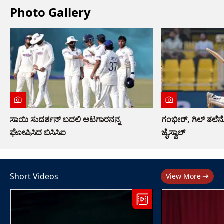
Photo Gallery
ಸಾಯಿ ಸುದರ್ಶನ್ ಬದಲಿ ಆಟಗಾರನನ್ನ
ಗಂಭೀರ್, ಗಿಲ್ ತಲ
ಘೋಷಿಸಿದ ಬಿಸಿಸಿಐ
ಜೈಸ್ವಾಲ್
Short Videos
View More