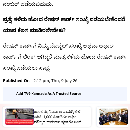
ನಂಬರ್ ಪಡೆಯಬಹುದು.
ಪ್ರಶ್ನೆ: ಕಳೆದು ಹೋದ ರೇಷನ್ ಕಾರ್ಡ್ ಸಂಖ್ಯೆ ಪಡೆಯಬೇಕೆಂದರೆ
ಯಾವ ಕೆಲಸ ಮಾಡಿರಲೇಬೇಕು?
ರೇಷನ್ ಕಾರ್ಡ್‌ಗೆ ನಿಮ್ಮ ಮೊಬೈಲ್ ಸಂಖ್ಯೆ ಅಥವಾ ಆಧಾರ್
ಕಾರ್ಡ್ ಗೆ ಲಿಂಕ್ ಆಗಿದ್ದರೆ ಮಾತ್ರ ಕಳೆದು ಹೋದ ರೇಷನ್ ಕಾರ್ಡ್
ಸಂಖ್ಯೆ ಪಡೆಯಲು ಸಾಧ್ಯ.
Published On
- 2:12 pm, Thu, 9 July 26
Add TV9 Kannada As A Trusted Source
ಡಾಂಬರು, ನಿರ್ಮಾಣ ಸಾಮಗ್ರಿ ಬೆಲೆ
ಜ
ಏರಿಕೆ: 1,000 ಕೋಟಿಗೂ ಅಧಿಕ
ಕ
ಮೌಲ್ಯದ ಕಾಮಗಾರಿ ಸ್ಥಗಿತಗೊಳಿಸಿದ
ಗುತ್ತಿಗೆದಾರರು