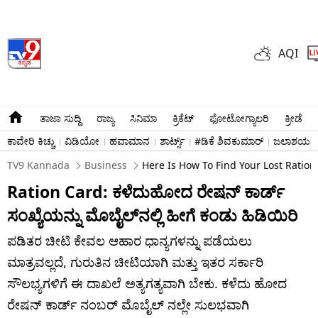
AQI
ತಾಜಾ ಸುದ್ದಿ
ರಾಜ್ಯ
ಸಿನಿಮಾ
ಕ್ರಿಕೆಟ್​
ಫೋಟೋಗ್ಯಾಲರಿ
ಕ್ರೀಡೆ
ಕಾವೇರಿ ಕಿಚ್ಚು
ವಿಡಿಯೋ
ಹವಾಮಾನ
ಶಾರ್ಟ್ಸ್​
#ಡಿಕೆ ಶಿವಕುಮಾರ್​
ಜಲಾಶಯಗಳ 
TV9 Kannada
Business
Here Is How To Find Your Lost Ratio
Ration Card: ಕಳೆದುಹೋದ ರೇಷನ್ ಕಾರ್ಡ್
ಸಂಖ್ಯೆಯನ್ನು ಮೊಬೈಲ್‌ನಲ್ಲಿ ಹೀಗೆ ಕಂಡು ಹಿಡಿಯಿರಿ
ಪಡಿತರ ಚೀಟಿ ಕೇವಲ ಆಹಾರ ಧಾನ್ಯಗಳನ್ನು ಪಡೆಯಲು
ಮಾತ್ರವಲ್ಲದೆ, ಗುರುತಿನ ಚೀಟಿಯಾಗಿ ಮತ್ತು ಇತರ ಸರ್ಕಾರಿ
ಸೌಲಭ್ಯಗಳಿಗೆ ಈ ದಾಖಲೆ ಅತ್ಯಗತ್ಯವಾಗಿ ಬೇಕು. ಕಳೆದು ಹೋದ
ರೇಷನ್ ಕಾರ್ಡ್ ನಂಬರ್ ಮೊಬೈಲ್ ನಲ್ಲೇ ಸುಲಭವಾಗಿ