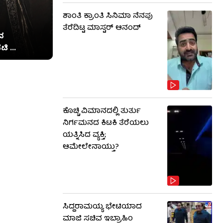
ಶಾಂತಿ ಕ್ರಾಂತಿ ಸಿನಿಮಾ ನೆನಪು
ತೆರೆದಿಟ್ಟ ಮಾಸ್ಟರ್ ಆನಂದ್
ದ
ಿ ...
ಕೊಚ್ಚಿ ವಿಮಾನದಲ್ಲಿ ತುರ್ತು
ನಿರ್ಗಮನದ ಕಿಟಕಿ ತೆರೆಯಲು
ಯತ್ನಿಸಿದ ವ್ಯಕ್ತಿ;
ಆಮೇಲೇನಾಯ್ತು?
ಸಿದ್ದರಾಮಯ್ಯ ಭೇಟಿಯಾದ
ಮಾಜಿ ಸಚಿವ ಇಬ್ರಾಹಿಂ