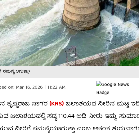
ಸಮಸ್ಯೆ ಆಗುತ್ತಾ?
ted on:
Mar 16, 2026 | 11:22 AM
ಿನ ಕೃಷ್ಣರಾಜ ಸಾಗರ
(KRS)
ಜಲಾಶಯದ ನೀರಿನ ಮಟ್ಟ ಇದ
ಿರುವ ಜಲಾಶಯದಲ್ಲಿ ಸದ್ಯ 110.44 ಅಡಿ ನೀರು ಇದ್ದು, ಸುಮಾರ
ಿಯುವ ನೀರಿಗೆ ಸಮಸ್ಯೆಯಾಗುತ್ತಾ ಎಂಬ ಆತಂಕ ಶುರುವಾಗಿದ