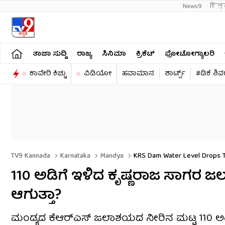
News9
हिन्
ತಾಜಾ ಸುದ್ದಿ
ರಾಜ್ಯ
ಸಿನಿಮಾ
ಕ್ರಿಕೆಟ್​
ಫೋಟೋಗ್ಯಾಲರಿ
ಕಾವೇರಿ ಕಿಚ್ಚು
ವಿಡಿಯೋ
ಹವಾಮಾನ
ಶಾರ್ಟ್ಸ್​
#ಡಿಕೆ ಶಿ
TV9 Kannada
Karnataka
Mandya
KRS Dam Water Level Drops To 
110 ಅಡಿಗೆ ಇಳಿದ ಕೃಷ್ಣರಾಜ ಸಾಗರ ಜ
ಆಗುತ್ತಾ?
ಮಂಡ್ಯದ ಕೆಆರ್‌ಎಸ್ ಜಲಾಶಯದ ನೀರಿನ ಮಟ್ಟ 110 ಅಡಿಗ