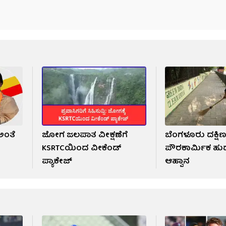
 ಅಂತೆ
ಜೋಗ ಜಲಪಾತ ವೀಕ್ಷಣೆಗೆ
ಬೆಂಗಳೂರು ದಕ್ಷಿಣ ಜ
KSRTCಯಿಂದ ವೀಕೆಂಡ್
ಪೌರಕಾರ್ಮಿಕ ಹುದ್ದ
ಪ್ಯಾಕೇಜ್
ಆಹ್ವಾನ