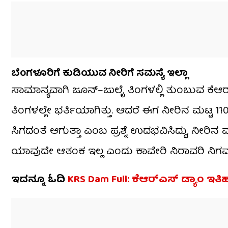
ಬೆಂಗಳೂರಿಗೆ ಕುಡಿಯುವ ನೀರಿಗೆ ಸಮಸ್ಯೆ ಇಲ್ಲಾ
ಸಾಮಾನ್ಯವಾಗಿ ಜೂನ್–ಜುಲೈ ತಿಂಗಳಲ್ಲಿ ತುಂಬುವ
ತಿಂಗಳಲ್ಲೇ ಭರ್ತಿಯಾಗಿತ್ತು. ಆದರೆ ಈಗ ನೀರಿನ ಮಟ್ಟ 
ಸಿಗದಂತೆ ಆಗುತ್ತಾ ಎಂಬ ಪ್ರಶ್ನೆ ಉದಭವಿಸಿದ್ದು, ನೀರಿ
ಯಾವುದೇ ಆತಂಕ ಇಲ್ಲ ಎಂದು ಕಾವೇರಿ ನಿರಾವರಿ ನಿಗಮದ 
ಇದನ್ನೂ ಓದಿ
KRS Dam Full: ಕೆಆರ್​ಎಸ್ ಡ್ಯಾಂ ಇತ