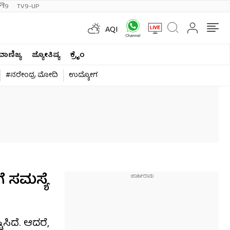
ी9
TV9-UP
AQI
ವಾಣಿಜ್ಯ
ಜ್ಯೋತಿಷ್ಯ
ಕ್ರೈಂ
#ನರೇಂದ್ರ ಮೋದಿ
ಉದ್ಯೋಗ
 ಸಮಸ್ಯೆ
ಿದೆ. ಆದರೆ,