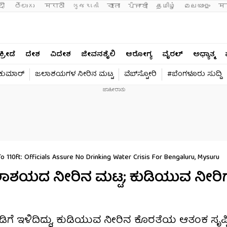
दी 
తెలుగు 
मराठी
ગુજરાતી
বাংলা
ਪੰਜਾਬੀ
தமிழ்
മലയാളം
मन
ಕ್ರೀಡೆ
ದೇಶ
ವಿದೇಶ
ಜೀವನಶೈಲಿ
ಆರೋಗ್ಯ
ವೈರಲ್​
ಅಧ್ಯಾತ್ಮ
ವಕುಮಾರ್​
ಜಲಾಶಯಗಳ ನೀರಿನ ಮಟ್ಟ
ವೆಬ್​ಸ್ಟೋರಿ
#ಬೆಂಗಳೂರು ಸುದ್ದಿ
110ft: Officials Assure No Drinking Water Crisis For Bengaluru, Mysuru
ಲಾಶಯದ ನೀರಿನ ಮಟ್ಟ; ಕುಡಿಯುವ ನೀರಿಗೆ
ೆ ಇಳಿದಿದ್ದು, ಕುಡಿಯುವ ನೀರಿನ ಕೊರತೆಯ ಆತಂಕ ಸೃಷ್ಟಿಸ