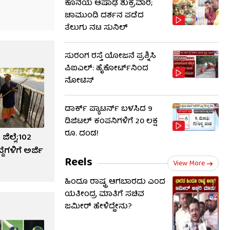
ಕೊನೆಯ ಆಷಾಢ ಶುಕ್ರವಾರ;
ಚಾಮುಂಡಿ ದರ್ಶನ ಪಡೆದ
ತೆಲುಗು ನಟ ಸುನಿಲ್
ಸುರಂಗ ರಸ್ತೆ ಯೋಜನೆ ಪ್ರಶ್ನಿಸಿ
ಪಿಐಎಲ್: ಹೈಕೋರ್ಟ್​​ನಿಂದ
ನೋಟಿಸ್​​
ಡಾರ್ಕ್ ಪ್ಯಾಟರ್ನ್ ಬಳಸಿದ 9
ಡಿಜಿಟಲ್ ಕಂಪನಿಗಳಿಗೆ 20 ಲಕ್ಷ
ರೂ. ದಂಡ!
ಿಲ್ಲೆ;102
ೆಗಳಿಗೆ ಅರ್ಜಿ
Reels
View More
ಹಿಂದೂ ರಾಷ್ಟ್ರ ಆಗಬಾರದು ಎಂದ
ಯತೀಂದ್ರ ಮಾತಿಗೆ ಸಚಿವ
ಜಮೀರ್ ಹೇಳಿದ್ದೇನು?