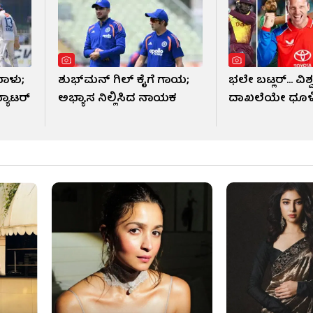
ಾಳು;
ಶುಭ್​ಮನ್ ಗಿಲ್ ಕೈಗೆ ಗಾಯ;
ಭಲೇ ಬಟ್ಲರ್... ವಿಶ್
ಬ್ಯಾಟರ್
ಅಭ್ಯಾಸ ನಿಲ್ಲಿಸಿದ ನಾಯಕ
ದಾಖಲೆಯೇ ಧೂಳ