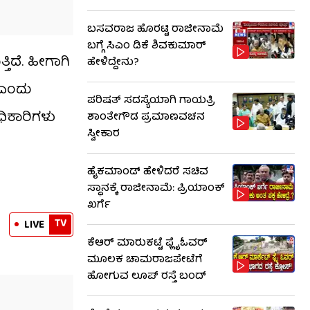
ಬಸವರಾಜ ಹೊರಟ್ಟಿ ರಾಜೀನಾಮೆ
ಬಗ್ಗೆ ಸಿಎಂ ಡಿಕೆ ಶಿವಕುಮಾರ್
ತಿದೆ. ಹೀಗಾಗಿ
ಹೇಳಿದ್ದೇನು?
 ಎಂದು
ಪರಿಷತ್ ಸದಸ್ಯೆಯಾಗಿ ಗಾಯತ್ರಿ
ಧಿಕಾರಿಗಳು
ಶಾಂತೇಗೌಡ ಪ್ರಮಾಣವಚನ
ಸ್ವೀಕಾರ
ಹೈಕಮಾಂಡ್​​ ಹೇಳಿದರೆ ಸಚಿವ
ಸ್ಥಾನಕ್ಕೆ ರಾಜೀನಾಮೆ: ಪ್ರಿಯಾಂಕ್​​
ಖರ್ಗೆ
TV
LIVE
ಕೆಆರ್ ಮಾರುಕಟ್ಟೆ ಫ್ಲೈಓವರ್
ಮೂಲಕ ಚಾಮರಾಜಪೇಟೆಗೆ
ಹೋಗುವ ಲೂಪ್ ರಸ್ತೆ ಬಂದ್