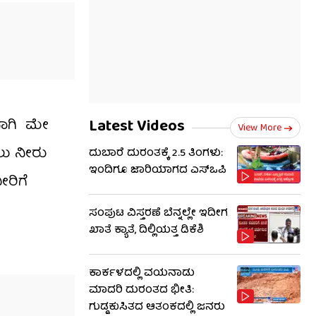
Latest Videos
ವಾಗಿ ಮೇ
View More
ಲು ನೀರು
ದುಬಾರೆ ದುರಂತಕ್ಕೆ 2.5 ತಿಂಗಳು:
ಇಂದಿಗೂ ಜಾರಿಯಾಗದ ಎಸ್‌ಒಪಿ
ೀರಿಗೆ
ಸಂಪುಟ ವಿಸ್ತರಣೆ ಬೆನ್ನಲ್ಲೇ ಇದೀಗ
ಖಾತೆ ಕ್ಯಾತೆ, ದಿಲ್ಲಿಯತ್ತ ಡಿಕೆಶಿ
ಕಾರ್ಕಳದಲ್ಲಿ ವಯನಾಡು
ಮಾದರಿ ದುರಂತದ ಭೀತಿ:
ಗುಡ್ಡಕುಸಿತದ ಆತಂಕದಲ್ಲಿ ಜನರು