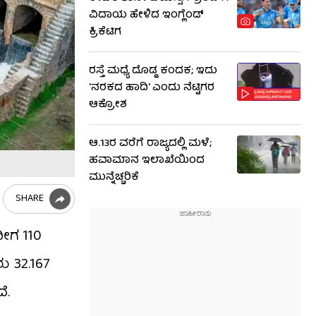
ವಿದಾಯ ಹೇಳಿದ ಇಂಗ್ಲೆಂಡ್‌
ಕ್ರಿಕೆಟಿಗ
ರಸ್ತೆ ಮಧ್ಯೆ ದೊಡ್ಡ ಕಂದಕ; ಇದು
'ನರಕದ ಹಾದಿ' ಎಂದು ನೆಟ್ಟಿಗರ
ಆಕ್ರೋಶ
ಆ.13ರ ವರೆಗೆ ರಾಜ್ಯದಲ್ಲಿ ಮಳೆ;
ಹವಾಮಾನ ಇಲಾಖೆಯಿಂದ
ಮುನ್ನೆಚ್ಚರಿಕೆ
SHARE
ೀಗ 110
ು 32.167
ೆ.