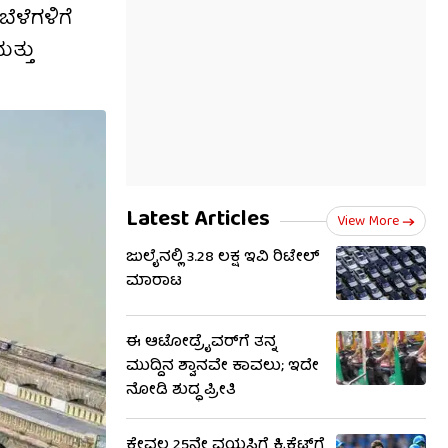
ೆಳೆಗಳಿಗೆ
ತ್ತು
Latest Articles
View More
ಜುಲೈನಲ್ಲಿ 3.28 ಲಕ್ಷ ಇವಿ ರಿಟೇಲ್
ಮಾರಾಟ
ಈ ಆಟೋಡ್ರೈವರ್‌ಗೆ ತನ್ನ
ಮುದ್ದಿನ ಶ್ವಾನವೇ ಕಾವಲು; ಇದೇ
ನೋಡಿ ಶುದ್ಧ ಪ್ರೀತಿ
ಕೇವಲ 25ನೇ ವಯಸ್ಸಿಗೆ ಕ್ರಿಕೆಟ್​ಗೆ