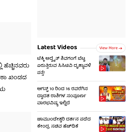
Latest Videos
View More
ಟೆಕ್ಕಿ ಅದ್ವೈತ್ ಶಿವಗಂಗೆ ಬೆಟ್ಟ
ಹೆಚ್ಚಿನವರು
ಏರುತ್ತಿರುವ ಸಿಸಿಟಿವಿ ದೃಶ್ಯಾವಳಿ
ಪತ್ತೆ!
ಫ್ರಿಕಾ ಖಂಡದ
ೀಯ
ಆಗಸ್ಟ್ 10 ರಿಂದ 16 ರವರೆಗಿನ
ದ್ವಾದಶ ರಾಶಿಗಳ ಸಂಪೂರ್ಣ
ವಾರಭವಿಷ್ಯ ಇಲ್ಲಿದೆ
ಚಾಮುಂಡೇಶ್ವರಿ ದರ್ಶನ ಪಡೆದ
ಕೇಂದ್ರ ಸಚಿವ ಹೆಚ್​​ಡಿಕೆ