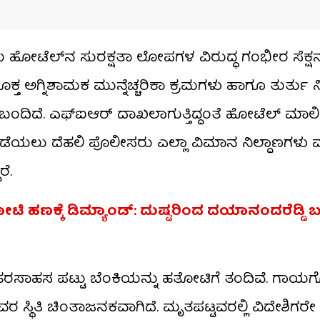
ೋಟೆಲ್‌ನ ಸುರಕ್ಷತಾ ಲೋಪಗಳ ವಿರುದ್ಧ ಗಂಭೀರ ಸೆಕ್ಷನ
 ಸೂಕ್ತ ಅಗ್ನಿಶಾಮಕ ಮುನ್ನೆಚ್ಚರಿಕಾ ಕ್ರಮಗಳು ಹಾಗೂ ತುರ್ತ
ಿದುಬಂದಿದೆ. ಎಫ್‌ಐಆರ್ ದಾಖಲಾಗುತ್ತಿದ್ದಂತೆ ಹೋಟೆಲ್ ಮಾ
ತಡೆಯಲು ದೆಹಲಿ ಪೊಲೀಸರು ಎಲ್ಲಾ ವಿಮಾನ ನಿಲ್ದಾಣಗಳು ಮತ
ೆ.
ಿ ಹಣಕ್ಕೆ ಡಿಮ್ಯಾಂಡ್​​: ದುಷ್ಟರಿಂದ ದಯಾನಂದರೆಡ್ಡಿ ಬ
ಿ ಹರಸಾಹಸ ಪಟ್ಟು ಬೆಂಕಿಯನ್ನು ಹತೋಟಿಗೆ ತಂದಿವೆ. ಗಾ
ೆಲವರ ಸ್ಥಿತಿ ಚಿಂತಾಜನಕವಾಗಿದೆ. ಮೃತಪಟ್ಟವರಲ್ಲಿ ವಿದೇಶಿಗರೇ