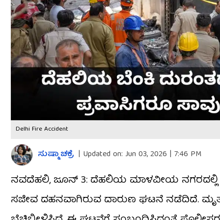
Delhi Fire Accident
ಸುಷ್ಮಾ ಚಕ್ರೆ
|
Updated on:
Jun 03, 2026 | 7:46 PM
ನವದೆಹಲಿ, ಜೂನ್ 3: ದೆಹಲಿಯ ಮಾಳವೀಯ ನಗರದಲ್ಲಿ ಸ
ಸಜೀವ ದಹನವಾಗಿರುವ ದಾರುಣ ಘಟನೆ ನಡೆದಿದೆ. ಮೃತರ ಪ
ಬೆಚ್ಚಿಬೀಳಿಸಿದೆ. ಈ ಘಟನೆಗೆ ಸಂಬಂಧಿಸಿದಂತೆ ಪೊಲೀಸರ