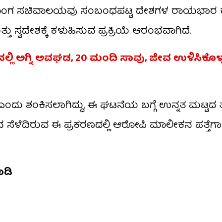
ಿದೇಶಾಂಗ ಸಚಿವಾಲಯವು ಸಂಬಂಧಪಟ್ಟ ದೇಶಗಳ ರಾಯಭಾರ ಕ
 ಸ್ವದೇಶಕ್ಕೆ ಕಳುಹಿಸುವ ಪ್ರಕ್ರಿಯೆ ಆರಂಭವಾಗಿದೆ.
ಲ್ಲಿ ಅಗ್ನಿ ಅವಘಡ, 20 ಮಂದಿ ಸಾವು, ಜೀವ ಉಳಿಸಿಕೊಳ್
 ಎಂದು ಶಂಕಿಸಲಾಗಿದ್ದು, ಈ ಘಟನೆಯ ಬಗ್ಗೆ ಉನ್ನತ ಮಟ್ಟದ ತ
ನ ಸೆಳೆದಿರುವ ಈ ಪ್ರಕರಣದಲ್ಲಿ ಆರೋಪಿ ಮಾಲೀಕನ ಪತ್ತೆಗಾ
ಾಡಿ