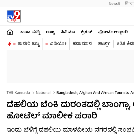
News9
हिन्
ತಾಜಾ ಸುದ್ದಿ
ರಾಜ್ಯ
ಸಿನಿಮಾ
ಕ್ರಿಕೆಟ್​
ಫೋಟೋಗ್ಯಾಲರಿ
ಕಾವೇರಿ ಕಿಚ್ಚು
ವಿಡಿಯೋ
ಹವಾಮಾನ
ಶಾರ್ಟ್ಸ್​
#ಡಿಕೆ ಶಿ
TV9 Kannada
National
Bangladesh, Afghan And African Tourists A
ದೆಹಲಿಯ ಬೆಂಕಿ ದುರಂತದಲ್ಲಿ ಬಾಂಗ್ಲಾ, 
ಹೋಟೆಲ್ ಮಾಲೀಕ ಪರಾರಿ
ಇಂದು ಬೆಳಿಗ್ಗೆ ದೆಹಲಿಯ ಮಾಳವೀಯ ನಗರದಲ್ಲಿ ಸಂಭವಿಸಿದ