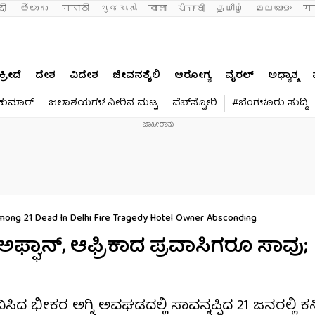
दी 
తెలుగు 
मराठी
ગુજરાતી
বাংলা
ਪੰਜਾਬੀ
தமிழ்
മലയാളം
मन
ಕ್ರೀಡೆ
ದೇಶ
ವಿದೇಶ
ಜೀವನಶೈಲಿ
ಆರೋಗ್ಯ
ವೈರಲ್​
ಅಧ್ಯಾತ್ಮ
ವಕುಮಾರ್​
ಜಲಾಶಯಗಳ ನೀರಿನ ಮಟ್ಟ
ವೆಬ್​ಸ್ಟೋರಿ
#ಬೆಂಗಳೂರು ಸುದ್ದಿ
mong 21 Dead In Delhi Fire Tragedy Hotel Owner Absconding
ಅಫ್ಘಾನ್, ಆಫ್ರಿಕಾದ ಪ್ರವಾಸಿಗರೂ ಸಾವು;
 ಭೀಕರ ಅಗ್ನಿ ಅವಘಡದಲ್ಲಿ ಸಾವನ್ನಪ್ಪಿದ 21 ಜನರಲ್ಲಿ ಕನಿ