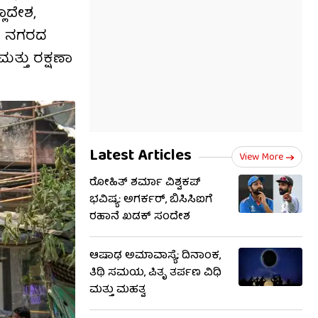
ಲಾದೇಶ,
ೀಯ ನಗರದ
ಮತ್ತು ರಕ್ಷಣಾ
Latest Articles
View More
ರೋಹಿತ್ ಶರ್ಮಾ ವಿಶ್ವಕಪ್
ಭವಿಷ್ಯ: ಅಗರ್ಕರ್, ಬಿಸಿಸಿಐಗೆ
ರಹಾನೆ ಖಡಕ್ ಸಂದೇಶ
ಆಷಾಢ ಅಮಾವಾಸ್ಯೆ; ದಿನಾಂಕ,
ತಿಥಿ ಸಮಯ, ಪಿತೃ ತರ್ಪಣ ವಿಧಿ
ಮತ್ತು ಮಹತ್ವ