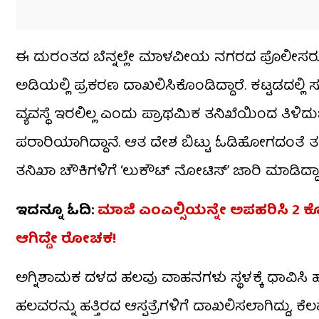
ಈ ದುರಂತದ ಬೆನ್ನಲ್ಲೇ ಮಾಳವೀಯ ನಗರದ ಪೊಲೀಸರು ಹ
ಅಡಿಯಲ್ಲಿ ಪ್ರಕರಣ ದಾಖಲಿಸಿಕೊಂಡಿದ್ದಾರೆ. ಕಟ್ಟಡದಲ್ಲಿ
ವ್ಯವಸ್ಥೆ ಇರಲಿಲ್ಲ ಎಂದು ಪ್ರಾಥಮಿಕ ತನಿಖೆಯಿಂದ ತಿಳ
ಪರಾರಿಯಾಗಿದ್ದಾನೆ. ಆತ ದೇಶ ಬಿಟ್ಟು ಓಡಿಹೋಗದಂತೆ 
ತನಿಖಾ ಚೌಕಿಗಳಿಗೆ ‘ಲುಕೌಟ್ ನೋಟಿಸ್’ ಜಾರಿ ಮಾಡಿದ್ದಾರ
ಇದನ್ನೂ ಓದಿ:
ಮಾಜಿ ಎಂಎಲ್ಸಿಯನ್ನೇ ಅಪಹರಿಸಿ 2 ಕೋಟ
ಆಗಿದ್ದೇ ರೋಚಕ!
ಅಗ್ನಿಶಾಮಕ ದಳದ ಹಲವು ವಾಹನಗಳು ಸ್ಥಳಕ್ಕೆ ಧಾವಿಸ
ಹಲವರನ್ನು ಹತ್ತಿರದ ಆಸ್ಪತ್ರೆಗಳಿಗೆ ದಾಖಲಿಸಲಾಗಿದ್ದು, ಕ