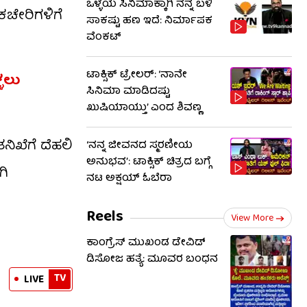
ಒಳ್ಳೆಯ ಸಿನಿಮಾಕ್ಕಾಗಿ ನನ್ನ ಬಳಿ
ಚೇರಿಗಳಿಗೆ
ಸಾಕಷ್ಟು ಹಣ ಇದೆ: ನಿರ್ಮಾಪಕ
ವೆಂಕಟ್
ಟಾಕ್ಸಿಕ್ ಟ್ರೇಲರ್​: ‘ನಾನೇ
ಳಲು
ಸಿನಿಮಾ ಮಾಡಿದಷ್ಟು
ಖುಷಿಯಾಯ್ತು’ ಎಂದ ಶಿವಣ್ಣ
ನಿಖೆಗೆ ದೆಹಲಿ
‘ನನ್ನ ಜೀವನದ ಸ್ಮರಣೀಯ
ಅನುಭವ’: ಟಾಕ್ಸಿಕ್ ಚಿತ್ರದ ಬಗ್ಗೆ
ಗಿ
ನಟ ಅಕ್ಷಯ್ ಓಬೆರಾ
Reels
View More
ಕಾಂಗ್ರೆಸ್ ಮುಖಂಡ ಡೇವಿಡ್
ಡಿಸೋಜ ಹತ್ಯೆ: ಮೂವರ ಬಂಧನ
TV
LIVE