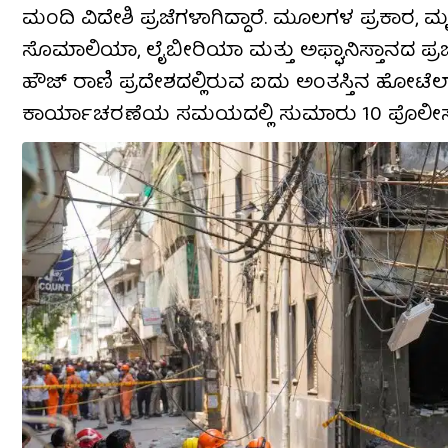
ಮಂದಿ ವಿದೇಶಿ ಪ್ರಜೆಗಳಾಗಿದ್ದಾರೆ. ಮೂಲಗಳ ಪ್ರಕಾರ, ಮ
ಸೊಮಾಲಿಯಾ, ಲೈಬೀರಿಯಾ ಮತ್ತು ಅಫ್ಘಾನಿಸ್ತಾನದ ಪ್ರ
ಹೌಜ್ ರಾಣಿ ಪ್ರದೇಶದಲ್ಲಿರುವ ಐದು ಅಂತಸ್ತಿನ ಹೋಟೆಲ್ ಕ
ಕಾರ್ಯಾಚರಣೆಯ ಸಮಯದಲ್ಲಿ ಸುಮಾರು 10 ಪೊಲೀಸ್ ಸ