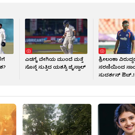
ಗೆ
ಎಡಗೈ ವೇಗಿಯ ಮುಂದೆ ಮತ್ತೆ
ಶ್ರೀಲಂಕಾ ವಿರುದ್ಧದ
ಾಶ?
ಸೊನ್ನೆ ಸುತ್ತಿದ ಯಶಸ್ವಿ ಜೈಸ್ವಾಲ್
ಸರಣಿಯಿಂದ ಸಾ
ಸುದರ್ಶನ್ ಔಟ್..!