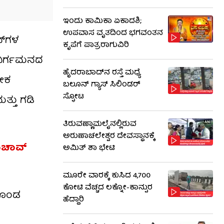
ಇಂದು ಕಾಮಿಕಾ ಏಕಾದಶಿ;
ಉಪವಾಸ ವೃತದಿಂದ ಭಗವಂತನ
್‌ಗಳ
ಕೃಪೆಗೆ ಪಾತ್ರರಾಗುವಿರಿ
ು ನಿರ್ಗಮನದ
ಹೈದರಾಬಾದ್​ನ ರಸ್ತೆ ಮಧ್ಯೆ
ಲೀಕ
ಬಲೂನ್ ಗ್ಯಾಸ್ ಸಿಲಿಂಡರ್
ಸ್ಫೋಟ
್ತು ಗಡಿ
ತಿರುವಣ್ಣಾಮಲೈನಲ್ಲಿರುವ
ಅರುಣಾಚಲೇಶ್ವರ ದೇವಸ್ಥಾನಕ್ಕೆ
ಚಾವ್​​
ಅಮಿತ್ ಶಾ ಭೇಟಿ
ಮೂರೇ ವಾರಕ್ಕೆ ಕುಸಿದ 4,700
ಕೋಟಿ ವೆಚ್ಚದ ಲಕ್ನೋ-ಕಾನ್ಪುರ
ಯಗೊಂಡ
ಹೆದ್ದಾರಿ