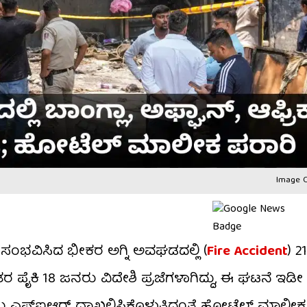
Image C
ಂಭವಿಸಿದ ಭೀಕರ ಅಗ್ನಿ ಅವಘಡದಲ್ಲಿ (
Fire Accident
) 
ೈಕಿ 18 ಜನರು ವಿದೇಶಿ ಪ್ರಜೆಗಳಾಗಿದ್ದು, ಈ ಘಟನೆ ಇಡೀ 
ು ಎಫ್‌ಐಆರ್ ದಾಖಲಿಸಿಕೊಳ್ಳುತ್ತಿದ್ದಂತೆ ಹೋಟೆಲ್ ಮಾಲೀಕ