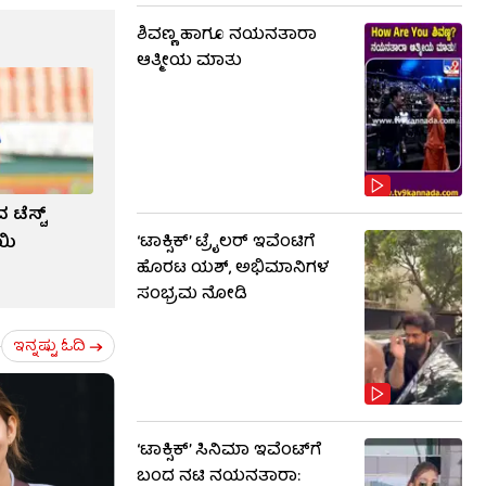
ಶಿವಣ್ಣ ಹಾಗೂ ನಯನತಾರಾ
ಆತ್ಮೀಯ ಮಾತು
 ಟೆಸ್ಟ್
ಯಿ
‘ಟಾಕ್ಸಿಕ್’ ಟ್ರೈಲರ್ ಇವೆಂಟಿಗೆ
ಹೊರಟ ಯಶ್, ಅಭಿಮಾನಿಗಳ
ಸಂಭ್ರಮ ನೋಡಿ
ಇನ್ನಷ್ಟು ಓದಿ
‘ಟಾಕ್ಸಿಕ್’ ಸಿನಿಮಾ ಇವೆಂಟ್​​ಗೆ
ಬಂದ ನಟಿ ನಯನತಾರಾ: