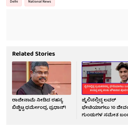
Delhi
National News
Related Stories
ರಾಜೀನಾಮೆ ನೀಡಿದ ರಹಸ್ಯ
ಜೈಲಿನಲ್ಲಿದ್ದ ಲವರ್​​
ಬಿಚ್ಚಿಟ್ಟ ಧರ್ಮೇಂದ್ರ ಪ್ರಧಾನ್!
ಭೇಟಿಯಾಗಲು 10 ಜೀವ
ಗುಂಡುಗಳ ಸಮೇತ ಬಂ
ಬಾಲಕಿ!