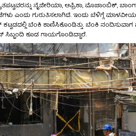
ೃತಪಟ್ಟವರನ್ನು ನೈಜೀರಿಯಾ, ಆಫ್ರಿಕಾ, ಮೊಜಾಂಬಿಕ್, ಬಾಂಗ್
ಜೆಗಳು ಎಂದು ಗುರುತಿಸಲಾಗಿದೆ. ಇಂದು ಬೆಳಿಗ್ಗೆ ಮಾಳವ
ಟ್ಟಡದಲ್ಲಿ ಬೆಂಕಿ ಕಾಣಿಸಿಕೊಂಡಿತ್ತು. ಬೆಂಕಿ ನಂದಿಸುವಾಗ 
ಿಬ್ಬಂದಿ ಕೂಡ ಗಾಯಗೊಂಡಿದ್ದಾರೆ.