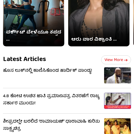
ವರ್ಕೌಟ್ ವೇಳೆಯೂ ತಪ್ಪದ
...
ಆರು ವಾರ ವಿಶ್ರಾಂತಿ ...
Latest Articles
View More
ಹೊಸ ಲುಕ್​ನಲ್ಲಿ ಕಾಣಿಸಿಕೊಂಡ ಹಾರ್ದಿಕ್ ಪಾಂಡ್ಯ!
4.8 ಕೋಟಿ ಉಚಿತ ಜಾತಿ ಪ್ರಮಾಣಪತ್ರ ವಿತರಣೆಗೆ ರಾಜ್ಯ
ಸರ್ಕಾರ ಮುಂದು!
ಶೀಘ್ರದಲ್ಲೇ ಬರಲಿದೆ ‘ರಾಮಾಯಣ್’ ಧಾರಾವಾಹಿ ಕುರಿತು
ಸಾಕ್ಷ್ಯಚಿತ್ರ