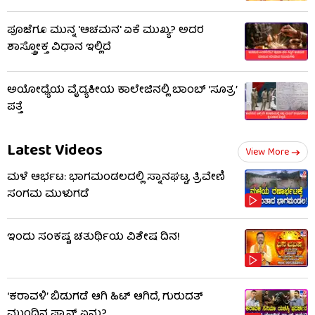
ಪೂಜೆಗೂ ಮುನ್ನ 'ಆಚಮನ' ಏಕೆ ಮುಖ್ಯ? ಅದರ
ಶಾಸ್ತ್ರೋಕ್ತ ವಿಧಾನ ಇಲ್ಲಿದೆ
ಅಯೋಧ್ಯೆಯ ವೈದ್ಯಕೀಯ ಕಾಲೇಜಿನಲ್ಲಿ ಬಾಂಬ್ ‘ಸೂತ್ರ’
ಪತ್ತೆ
Latest Videos
View More
ಮಳೆ ಆರ್ಭಟ: ಭಾಗಮಂಡಲದಲ್ಲಿ ಸ್ನಾನಘಟ್ಟ, ತ್ರಿವೇಣಿ
ಸಂಗಮ ಮುಳುಗಡೆ
ಇಂದು ಸಂಕಷ್ಟ ಚತುರ್ಥಿಯ ವಿಶೇಷ ದಿನ!
‘ಕರಾವಳಿ’ ಬಿಡುಗಡೆ ಆಗಿ ಹಿಟ್ ಆಗಿದೆ, ಗುರುದತ್
ಮುಂದಿನ ಪ್ಲ್ಯಾನ್ ಏನು?