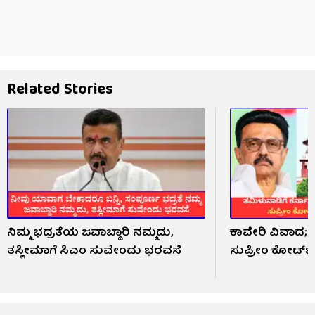
Related Stories
ನಿಮ್ಮ ಭದ್ರತೆಯ ಜವಾಬ್ದಾರಿ ನಮ್ಮದು,
ಕಾವೇರಿ ವಿವಾದ; 
ತಸ್ಲೀಮಾಗೆ ಸಿಎಂ ಸುವೇಂದು ಭರವಸೆ
ಸುಪ್ರೀಂ ಕೋರ್ಟ