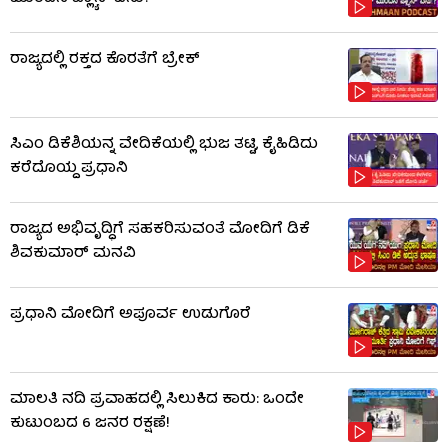
ರಾಜ್ಯದಲ್ಲಿ ರಕ್ತದ ಕೊರತೆಗೆ ಬ್ರೇಕ್
ಸಿಎಂ ಡಿಕೆಶಿಯನ್ನ ವೇದಿಕೆಯಲ್ಲಿ ಭುಜ ತಟ್ಟಿ, ಕೈಹಿಡಿದು
ಕರೆದೊಯ್ದ ಪ್ರಧಾನಿ
ರಾಜ್ಯದ ಅಭಿವೃದ್ಧಿಗೆ ಸಹಕರಿಸುವಂತೆ ಮೋದಿಗೆ ಡಿಕೆ
ಶಿವಕುಮಾರ್​ ಮನವಿ
ಪ್ರಧಾನಿ ಮೋದಿಗೆ ಅಪೂರ್ವ ಉಡುಗೊರೆ
ಮಾಲತಿ ನದಿ ಪ್ರವಾಹದಲ್ಲಿ ಸಿಲುಕಿದ ಕಾರು: ಒಂದೇ
ಕುಟುಂಬದ 6 ಜನರ ರಕ್ಷಣೆ!