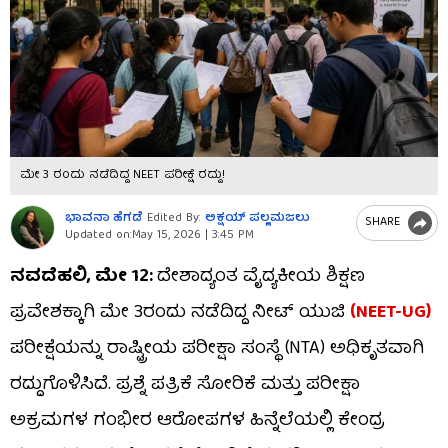
ಮೇ 3 ರಂದು ನಡೆದಿದ್ದ NEET ಪರೀಕ್ಷೆ ರದ್ದು!
ಭಾವನಾ ಹೆಗಡೆ
Edited By:
ಅಕ್ಷಯ್​ ಪಲ್ಲಮಜಲು​​
SHARE
Updated on:
May 15, 2026 | 3:45 PM
ನವದೆಹಲಿ, ಮೇ 12:
ದೇಶಾದ್ಯಂತ ವೈದ್ಯಕೀಯ ಶಿಕ್ಷಣ
ಪ್ರವೇಶಕ್ಕಾಗಿ ಮೇ 3ರಂದು ನಡೆದಿದ್ದ ನೀಟ್ ಯುಜಿ
(NEET-UG)
ಪರೀಕ್ಷೆಯನ್ನು ರಾಷ್ಟ್ರೀಯ ಪರೀಕ್ಷಾ ಸಂಸ್ಥೆ (NTA) ಅಧಿಕೃತವಾಗಿ
ರದ್ದುಗೊಳಿಸಿದೆ. ಪ್ರಶ್ನೆ ಪತ್ರಿಕೆ ಸೋರಿಕೆ ಮತ್ತು ಪರೀಕ್ಷಾ
ಅಕ್ರಮಗಳ ಗಂಭೀರ ಆರೋಪಗಳ ಹಿನ್ನೆಲೆಯಲ್ಲಿ ಕೇಂದ್ರ