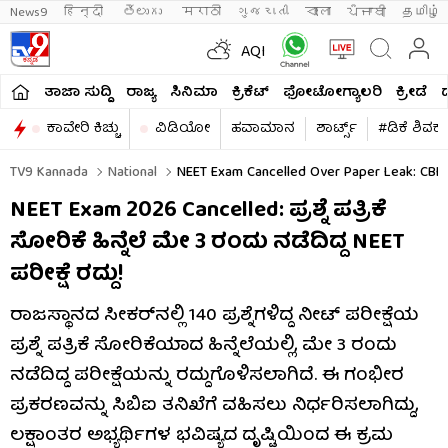
News9
हिन्दी 
తెలుగు 
मराठी
ગુજરાતી
বাংলা
ਪੰਜਾਬੀ
தமிழ்
AQI
ತಾಜಾ ಸುದ್ದಿ
ರಾಜ್ಯ
ಸಿನಿಮಾ
ಕ್ರಿಕೆಟ್​
ಫೋಟೋಗ್ಯಾಲರಿ
ಕ್ರೀಡೆ
ಕಾವೇರಿ ಕಿಚ್ಚು
ವಿಡಿಯೋ
ಹವಾಮಾನ
ಶಾರ್ಟ್ಸ್​
#ಡಿಕೆ ಶಿವಕ
TV9 Kannada
National
NEET Exam Cancelled Over Paper Leak: CBI 
NEET Exam 2026 Cancelled: ಪ್ರಶ್ನೆ ಪತ್ರಿಕೆ
ಸೋರಿಕೆ ಹಿನ್ನೆಲೆ ಮೇ 3 ರಂದು ನಡೆದಿದ್ದ NEET
ಪರೀಕ್ಷೆ ರದ್ದು!
ರಾಜಸ್ಥಾನದ ಸೀಕರ್‌ನಲ್ಲಿ 140 ಪ್ರಶ್ನೆಗಳಿದ್ದ ನೀಟ್ ಪರೀಕ್ಷೆಯ
ಪ್ರಶ್ನೆ ಪತ್ರಿಕೆ ಸೋರಿಕೆಯಾದ ಹಿನ್ನೆಲೆಯಲ್ಲಿ, ಮೇ 3 ರಂದು
ನಡೆದಿದ್ದ ಪರೀಕ್ಷೆಯನ್ನು ರದ್ದುಗೊಳಿಸಲಾಗಿದೆ. ಈ ಗಂಭೀರ
ಪ್ರಕರಣವನ್ನು ಸಿಬಿಐ ತನಿಖೆಗೆ ವಹಿಸಲು ನಿರ್ಧರಿಸಲಾಗಿದ್ದು,
ಲಕ್ಷಾಂತರ ಅಭ್ಯರ್ಥಿಗಳ ಭವಿಷ್ಯದ ದೃಷ್ಟಿಯಿಂದ ಈ ಕ್ರಮ