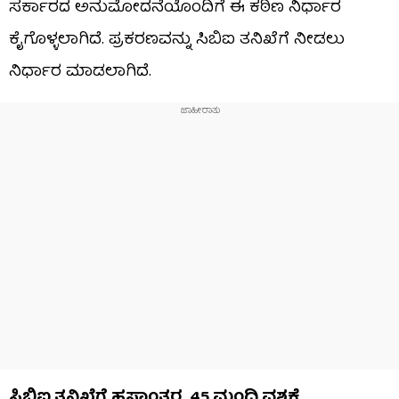
ಸರ್ಕಾರದ ಅನುಮೋದನೆಯೊಂದಿಗೆ ಈ ಕಠಿಣ ನಿರ್ಧಾರ
ಕೈಗೊಳ್ಳಲಾಗಿದೆ. ಪ್ರಕರಣವನ್ನು ಸಿಬಿಐ ತನಿಖೆಗೆ ನೀಡಲು
ನಿರ್ಧಾರ ಮಾಡಲಾಗಿದೆ.
ಸಿಬಿಐ ತನಿಖೆಗೆ ಹಸ್ತಾಂತರ, 45 ಮಂದಿ ವಶಕ್ಕೆ