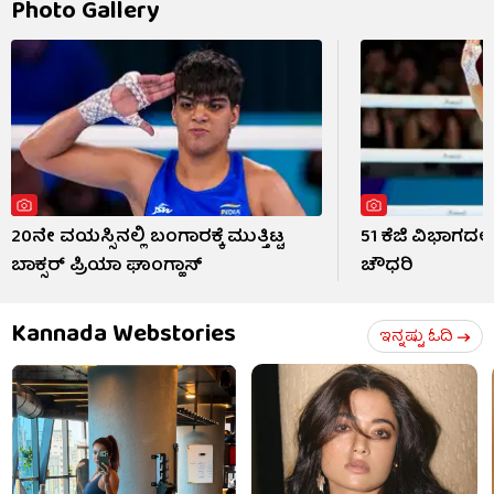
Photo Gallery
20ನೇ ವಯಸ್ಸಿನಲ್ಲಿ ಬಂಗಾರಕ್ಕೆ ಮುತ್ತಿಟ್ಟ
51 ಕೆಜಿ ವಿಭಾಗದಲ್ಲಿ ಚ
ಬಾಕ್ಸರ್ ಪ್ರಿಯಾ ಘಾಂಗ್ಹಾಸ್
ಚೌಧರಿ
Kannada Webstories
ಇನ್ನಷ್ಟು ಓದಿ