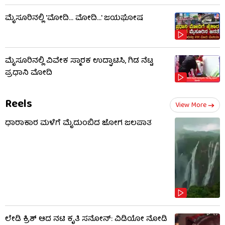
ಮೈಸೂರಿನಲ್ಲಿ 'ಮೋದಿ... ಮೋದಿ...' ಜಯಘೋಷ
ಮೈಸೂರಿನಲ್ಲಿ ವಿವೇಕ ಸ್ಮಾರಕ ಉದ್ಘಾಟಿಸಿ, ಗಿಡ ನೆಟ್ಟ
ಪ್ರಧಾನಿ ಮೋದಿ
Reels
View More
ಧಾರಾಕಾರ ಮಳೆಗೆ ಮೈದುಂಬಿದ ಜೋಗ ಜಲಪಾತ
ಲೇಡಿ ಕ್ರಿಶ್ ಆದ ನಟಿ ಕೃತಿ ಸನೋನ್: ವಿಡಿಯೋ ನೋಡಿ