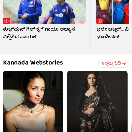
ಶುಭ್​ಮನ್ ಗಿಲ್ ಕೈಗೆ ಗಾಯ; ಅಭ್ಯಾಸ
ಭಲೇ ಬಟ್ಲರ್... ವ
ನಿಲ್ಲಿಸಿದ ನಾಯಕ
ಧೂಳೀಪಟ!
Kannada Webstories
ಇನ್ನಷ್ಟು ಓದಿ