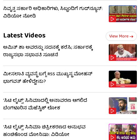
ನಿವೃತ್ತ ಸರ್ಕಾರಿ ಅಧಿಕಾರಿಗಳು, ಸಿಬ್ಬಂದಿಗೆ ಗುಡ್​ನ್ಯೂಸ್:
ವಿಡಿಯೋ ನೋಡಿ
Latest Videos
View More
ಅಮಿತ್ ಶಾ ಅವರನ್ನು ಸದನಕ್ಕೆ ಕರೆಸಿ; ಸರ್ಕಾರಕ್ಕೆ
ರಾಜ್ಯಸಭಾ ಸಭಾಪತಿ ಸೂಚನೆ
ಮೀಸಲಾತಿ ವ್ಯವಸ್ಥೆ ಬಗ್ಗೆ RSS​ ಮುಖ್ಯಸ್ಥ ಮೋಹನ್
ಭಾಗವತ್ ಹೇಳಿದ್ದೇನು?
‘ಸಿಟಿ ಲೈಟ್ಸ್’ ಸಿನಿಮಾದಲ್ಲಿ ಅನಾವರಣ ಆಗಲಿದೆ
ಬೆಂಗಳೂರಿನ ಮೆಜೆಸ್ಟಿಕ್ ಲೋಕ
‘ಸಿಟಿ ಲೈಟ್ಸ್’ ಸಿನಿಮಾ ಚಿತ್ರೀಕರಣದ ಅನುಭವ
ಹಂಚಿಕೊಂಡ ಮೋನಿಷಾ: ವಿಡಿಯೋ