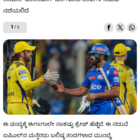
ರಾಯಲ್ ಚಾಲೆಂಜರ್ಸ್ ಬೆಂಗಳೂರು ತಂಡಗಳ ನಡುವೆ
ನಡೆಯಲಿದೆ.
1
/ 5
ಈ ಪಂದ್ಯಕ್ಕೆ ಈಗಾಗಾಲೇ ಸಾಕಷ್ಟು ಕ್ರೇಜ್ ಹೆಚ್ಚಿದೆ. ಈ ನಡುವೆ
ಐಪಿಎಲ್​ನ ಮತ್ತೆರಡು ಬಲಿಷ್ಠ ತಂಡಗಳಾದ ಮುಂಬೈ