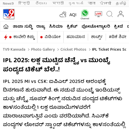
News9
हिन्दी 
తెలుగు 
मराठी
ગુજરાતી
বাংলা
ਪੰਜਾਬੀ
தமிழ்
AQI
ತಾಜಾ ಸುದ್ದಿ
ರಾಜ್ಯ
ಸಿನಿಮಾ
ಕ್ರಿಕೆಟ್​
ಫೋಟೋಗ್ಯಾಲರಿ
ಕ್ರೀಡೆ
ಕಾವೇರಿ ಕಿಚ್ಚು
ವಿಡಿಯೋ
ಹವಾಮಾನ
ಶಾರ್ಟ್ಸ್​
#ಡಿಕೆ ಶಿವಕ
TV9 Kannada
Photo Gallery
Cricket Photos
IPL Ticket Prices So
IPL 2025: ಲಕ್ಷ ಮುಟ್ಟಿದ ಚೆನ್ನೈ vs ಮುಂಬೈ
ಪಂದ್ಯದ ಟಿಕೆಟ್ ಬೆಲೆ..!
IPL 2025 MI vs CSK: ಐಪಿಎಲ್ 2025ರ ಆರಂಭಕ್ಕೆ
ದಿನಗಣನೆ ಶುರುವಾಗಿದೆ. ಈ ನಡುವೆ ಮುಂಬೈ ಇಂಡಿಯನ್ಸ್
ಮತ್ತು ಚೆನ್ನೈ ಸೂಪರ್ ಕಿಂಗ್ಸ್ ನಡುವಿನ ಪಂದ್ಯದ ಟಿಕೆಟ್‌ಗಳು
ಕಾಳಸಂತೆಯಲ್ಲಿ 1 ಲಕ್ಷ ರೂಪಾಯಿಗಳವರೆಗೆ
ಮಾರಾಟವಾಗುತ್ತಿವೆ ಎಂದು ವರದಿಯಾಗಿದೆ. ಸಿಎಸ್‌ಕೆ
ಪಂದ್ಯಗಳ ಲೋವರ್ ಸ್ಟ್ಯಾಂಡ್ ಟಿಕೆಟ್‌ಗಳನ್ನು ಕಾಳಸಂತೆಯಲ್ಲಿ