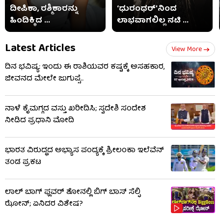
ದೀಪಿಕಾ, ರಶ್ಮಿಕಾರನ್ನು
‘ಧುರಂಧರ್’ನಿಂದ
ಹಿಂದಿಕ್ಕಿದ ...
ಲಾಭವಾಗಲಿಲ್ಲ ನಟಿ ...
Latest Articles
View More
ದಿನ ಭವಿಷ್ಯ: ಇಂದು ಈ ರಾಶಿಯವರ ಕಷ್ಟಕ್ಕೆ ಅಸಹಕಾರ,
ಜೀವನದ ಮೇಲೇ ಜುಗುಪ್ಸೆ..
ನಾಳೆ ಕೈಮಗ್ಗದ ವಸ್ತು ಖರೀದಿಸಿ; ಸ್ವದೇಶಿ ಸಂದೇಶ
ನೀಡಿದ ಪ್ರಧಾನಿ ಮೋದಿ
ಭಾರತ ವಿರುದ್ಧದ ಅಭ್ಯಾಸ ಪಂದ್ಯಕ್ಕೆ ಶ್ರೀಲಂಕಾ ಇಲೆವೆನ್
ತಂಡ ಪ್ರಕಟ
ಲಾಲ್ ಬಾಗ್ ಫ್ಲವರ್ ಶೋನಲ್ಲಿ ಬಿಗ್ ಬಾಸ್ ಸೆಲ್ಫಿ
ಝೋನ್; ಏನಿದರ ವಿಶೇಷ?