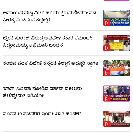
ಅಪಾಯದ ಮಟ್ಟ ಮೀರಿ ಹರಿಯುತ್ತಿರುವ ಭೀಮಾ: ನದಿ
ತೀರಕ್ಕೆ ತೆರಳದಂತೆ ಕಟ್ಟೆಚ್ಚರ
ಭೈರತಿ ಸುರೇಶ್ ವಿರುದ್ಧ ಅವಹೇಳನಕಾರಿ ಕಮೆಂಟ್:
ಸಿದ್ದರಾಮಯ್ಯ ಅಭಿಮಾನಿ ಬಂಧನ
ಕಂಚಿನ ಪದಕ ವಿಜೇತೆ ಕನ್ನಡತಿ ಶಿಲ್ಪಾಗೆ ಅದ್ಧೂರಿ ಸ್ವಾಗತ
‘ಬಾಸ್’ ಸಿನಿಮಾ ನೋಡಿದ ದರ್ಶನ್ ವಕೀಲರು
ಹೇಳಿದ್ದೇನು? ವಿಡಿಯೋ
ನೂತನ 19 ಸಚಿವರಿಗೆ ಇಂದೇ ಖಾತೆ ಹಂಚಿಕೆ?