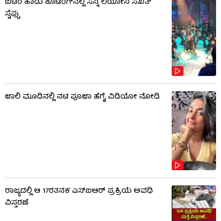
ಐಟಂ ಹಾಡು ಶೂಟಿಂಗ್​​ನಲ್ಲಿ ಸನ್ನಿ ಲಿಯೋನಿ ಸಖತ್
ಸ್ಟೆಪ್ಪು
ಜಾಲಿ ಮೂಡಿನಲ್ಲಿ ನಟಿ ಪೂಜಾ ಹೆಗ್ಡೆ, ವಿಡಿಯೋ ನೋಡಿ
ರಾಜ್ಯದಲ್ಲಿ ಆ 17ರತನಕ ಎಸ್‌ಐಆರ್ ಪ್ರಕ್ರಿಯೆ ಅವಧಿ
ವಿಸ್ತರಣೆ