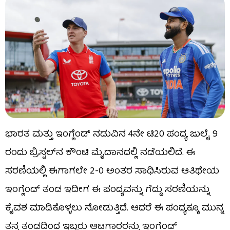
ಭಾರತ ಮತ್ತು ಇಂಗ್ಲೆಂಡ್ ನಡುವಿನ 4ನೇ ಟಿ20 ಪಂದ್ಯ ಜುಲೈ 9
ರಂದು ಬ್ರಿಸ್ಟಲ್‌ನ ಕೌಂಟಿ ಮೈದಾನದಲ್ಲಿ ನಡೆಯಲಿದೆ. ಈ
ಸರಣಿಯಲ್ಲಿ ಈಗಾಗಲೇ 2-0 ಅಂತರ ಸಾಧಿಸಿರುವ ಆತಿಥೇಯ
ಇಂಗ್ಲೆಂಡ್ ತಂಡ ಇದೀಗ ಈ ಪಂದ್ಯವನ್ನು ಗೆದ್ದು ಸರಣಿಯನ್ನು
ಕೈವಶ ಮಾಡಿಕೊಳ್ಳಲು ನೋಡುತ್ತಿದೆ. ಆದರೆ ಈ ಪಂದ್ಯಕ್ಕೂ ಮುನ್ನ
ತನ್ನ ತಂಡದಿಂದ ಇಬ್ಬರು ಆಟಗಾರರನ್ನು ಇಂಗ್ಲೆಂಡ್