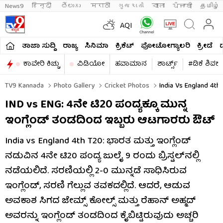
News9
हिन्दी 
తెలుగు 
मराठी
ગુજરાતી
বাংলা
ਪੰਜਾਬੀ
தமிழ்
AQI
ತಾಜಾ ಸುದ್ದಿ
ರಾಜ್ಯ
ಸಿನಿಮಾ
ಕ್ರಿಕೆಟ್​
ಫೋಟೋಗ್ಯಾಲರಿ
ಕ್ರೀಡೆ
ಕಾವೇರಿ ಕಿಚ್ಚು
ವಿಡಿಯೋ
ಹವಾಮಾನ
ಶಾರ್ಟ್ಸ್​
#ಡಿಕೆ ಶಿವಕ
TV9 Kannada
Photo Gallery
Cricket Photos
India Vs England 4th
IND vs ENG: 4ನೇ ಟಿ20 ಪಂದ್ಯಕ್ಕೂ ಮುನ್ನ
ಇಂಗ್ಲೆಂಡ್ ತಂಡದಿಂದ ಇಬ್ಬರು ಆಟಗಾರರು ಔಟ್
India vs England 4th T20: ಭಾರತ ಮತ್ತು ಇಂಗ್ಲೆಂಡ್
ನಡುವಿನ 4ನೇ ಟಿ20 ಪಂದ್ಯ ಜುಲೈ 9 ರಂದು ಬ್ರಿಸ್ಟಲ್‌ನಲ್ಲಿ
ನಡೆಯಲಿದೆ. ಸರಣಿಯಲ್ಲಿ 2-0 ಮುನ್ನಡೆ ಸಾಧಿಸಿರುವ
ಇಂಗ್ಲೆಂಡ್, ಸರಣಿ ಗೆಲ್ಲುವ ತವಕದಲ್ಲಿದೆ. ಆದರೆ, ಆಡುವ
ಅವಕಾಶ ಸಿಗದ ಜೇಮ್ಸ್ ಕೋಲ್ಸ್ ಮತ್ತು ರೆಹಾನ್ ಅಹ್ಮದ್
ಅವರನ್ನು ಇಂಗ್ಲೆಂಡ್ ತಂಡದಿಂದ ಕೈಬಿಟ್ಟಿರುವುದು ಅಚ್ಚರಿ