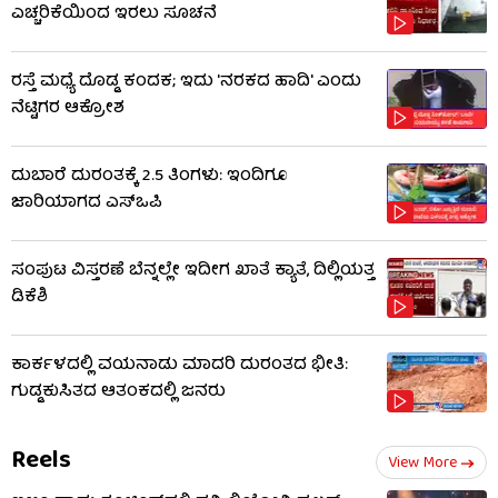
ಎಚ್ಚರಿಕೆಯಿಂದ ಇರಲು ಸೂಚನೆ
ರಸ್ತೆ ಮಧ್ಯೆ ದೊಡ್ಡ ಕಂದಕ; ಇದು 'ನರಕದ ಹಾದಿ' ಎಂದು
ನೆಟ್ಟಿಗರ ಆಕ್ರೋಶ
ದುಬಾರೆ ದುರಂತಕ್ಕೆ 2.5 ತಿಂಗಳು: ಇಂದಿಗೂ
ಜಾರಿಯಾಗದ ಎಸ್‌ಒಪಿ
ಸಂಪುಟ ವಿಸ್ತರಣೆ ಬೆನ್ನಲ್ಲೇ ಇದೀಗ ಖಾತೆ ಕ್ಯಾತೆ, ದಿಲ್ಲಿಯತ್ತ
ಡಿಕೆಶಿ
ಕಾರ್ಕಳದಲ್ಲಿ ವಯನಾಡು ಮಾದರಿ ದುರಂತದ ಭೀತಿ:
ಗುಡ್ಡಕುಸಿತದ ಆತಂಕದಲ್ಲಿ ಜನರು
Reels
View More