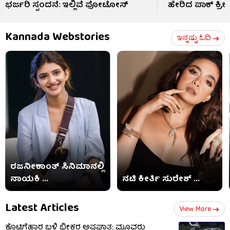
ಭರ್ಜರಿ ಸ್ಪಂದನೆ: ಇಲ್ಲಿವೆ ಫೋಟೋಸ್​
ಹೇರಿದ ಪಾಕ್ ಕ್ರಿ
Kannada Webstories
ಇನ್ನಷ್ಟು ಓದಿ
ರಜನೀಕಾಂತ್ ಸಿನಿಮಾನಲ್ಲಿ
ನಾಯಕಿ ...
ನಟಿ ಕೀರ್ತಿ ಸುರೇಶ್ ...
Latest Articles
View More
ಕೊಟ್ಟಿಗೆಹಾರ ಬಳಿ ಭೀಕರ ಅಪಘಾತ: ಮೂವರು