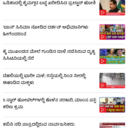
ಒಡಿಶಾದಲ್ಲಿ ಕೈಮಗ್ಗದ ಬಟ್ಟೆ ಖರೀದಿಸಿದ ಪ್ರಲ್ಹಾದ್ ಜೋಶಿ
‘ಬಾಸ್’ ಸಿನಿಮಾ ನೋಡಿದ ದರ್ಶನ್ ಅಭಿಮಾನಿಗಳು
ಹೀಗೆಂದರಂತೆ
ಕೈ ಮುಖಂಡನ ಮೇಲೆ ಗುಂಡಿನ ದಾಳಿ ನಡೆಸಿರುವ ದೃಶ್ಯ
ಸಿಸಿಟಿವಿಯಲ್ಲಿ ಸೆರೆ
ದೆಹಲಿಯಲ್ಲಿ ಭಾರೀ ಮಳೆ; ರಸ್ತೆಯಲ್ಲಿ ನಿಂತ ನೀರಲ್ಲಿ
ಈಜಾಡಿದ ಮಕ್ಕಳು
5 ಸ್ಟಾರ್ ಹೋಟೆಲ್​​ಗಳಲ್ಲಿ ಕೊಳೆತ ತರಕಾರಿ, ಮಾಂಸ ಪತ್ತೆ:
ಕಠಿಣ ಕ್ರಮ
ಕಬಿನಿ ನದಿ ಪಾತ್ರದಲ್ಲಿರುವ ಸಾರ್ವಜನಿಕರು