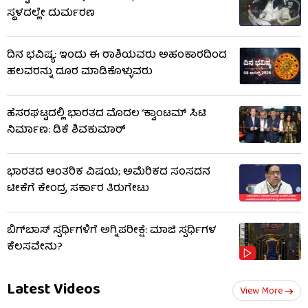
ಸ್ಥಳದಲ್ಲೇ ದುರ್ಮರಣ
ದಿನ ಭವಿಷ್ಯ: ಇಂದು ಈ ರಾಶಿಯವರು ಅಹಂಕಾರದಿಂದ
ಹಲವರನ್ನು ದೂರ ಮಾಡಿಕೊಳ್ಳುವರು
ಹೆಸರಘಟ್ಟದಲ್ಲಿ ಭಾರತದ ಮೊದಲ ‘ಕ್ವಾಂಟಮ್ ಸಿಟಿ
ನಿರ್ಮಾಣ: ಡಿಕೆ ಶಿವಕುಮಾರ್
ಭಾರತದ ಆಂತರಿಕ ವಿಷಯ; ಅಮೆರಿಕದ ಸಂಸದನ
ಟೀಕೆಗೆ ಕೇಂದ್ರ ಸರ್ಕಾರ ತಿರುಗೇಟು
ಬಿಗ್​​ಬಾಸ್​ ಸ್ಪರ್ಧಿಗಳಿಗೆ ಅಗ್ನಿಪರೀಕ್ಷೆ: ಮಾಜಿ ​​ಸ್ಪರ್ಧಿಗಳ
ಕೆಲಸವೇನು?
Latest Videos
View More