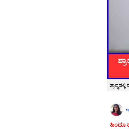
ಶ್ರಾದ್ಧದಲ್
ಅಕ
ಹಿಂದೂ 