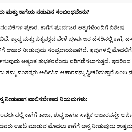
ರು ಮತ್ತು ಕಾಗೆಯ ನಡುವಿನ ಸಂಬಂಧವೇನು?
 ನಂಬಿಕೆಗಳ ಪ್ರಕಾರ, ಕಾಗೆಗೆ ಪೂರ್ವಜರ ಆತ್ಮಗಳೊಂದಿಗೆ ವಿಶೇಷ
ೆ. ಶ್ರಾದ್ಧ ಮತ್ತು ಪಿತೃಪಕ್ಷದ ವೇಳೆ ಪೂರ್ವಜರ ಹೆಸರಿನಲ್ಲಿ ಕಾಗೆ, 
ಿಗೆ ಆಹಾರ ನೀಡುವುದು ಸಂಪ್ರದಾಯವಾಗಿದೆ. ಇವುಗಳಲ್ಲಿ ಮೊದಲಿಗೆ 
್ಪಿಸುವುದು ಅತ್ಯಂತ ಶುಭಕರವೆಂದು ಪರಿಗಣಿಸಲಾಗುತ್ತದೆ. ಇದರಿಂದ
 ತಮ್ಮ ವಂಶಸ್ಥರು ಅರ್ಪಿಸಿದ ಆಹಾರವನ್ನು ಸ್ವೀಕರಿಸುತ್ತಾರೆ ಎಂಬ ನ
ಅನ್ನ ನೀಡುವಾಗ ಪಾಲಿಸಬೇಕಾದ ನಿಯಮಗಳು:
 ಸಂದರ್ಭದಲ್ಲಿ ಕಾಗೆಗೆ ತಾಜಾ, ಶುದ್ಧ ಹಾಗೂ ಸಾತ್ವಿಕ ಆಹಾರವನ್ನೇ ಅರ್
ದವರು ಊಟ ಮಾಡುವ ಮೊದಲು ಕಾಗೆಗೆ ಅನ್ನ ನೀಡುವುದು ಉತ್ತ