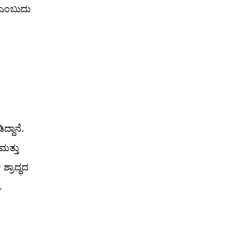
 ಎಂಬುದು
್ದಾನೆ.
ಮತ್ತು
್ರಾದ್ಧದ
.