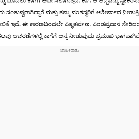
ು ಮೊದಲು ಕಾಗೆಗೆ ಅರ್ಪಿಸಲಾಗುತ್ತದೆ. ಕಾಗೆ ಆ ಅನ್ನವನ್ನು ಸ್ವೀಕರಿಸಿ
 ಸಂತುಷ್ಟರಾಗಿದ್ದಾರೆ ಮತ್ತು ತಮ್ಮ ವಂಶಸ್ಥರಿಗೆ ಆಶೀರ್ವಾದ ನೀಡುತ್ತಿದ
ಿಕೆ ಇದೆ. ಈ ಕಾರಣದಿಂದಲೇ ಪಿತೃತರ್ಪಣ, ಪಿಂಡಪ್ರದಾನ ಸೇರಿದಂ
 ಹಲವು ಆಚರಣೆಗಳಲ್ಲಿ ಕಾಗೆಗೆ ಅನ್ನ ನೀಡುವುದು ಪ್ರಮುಖ ಭಾಗವಾಗಿದ