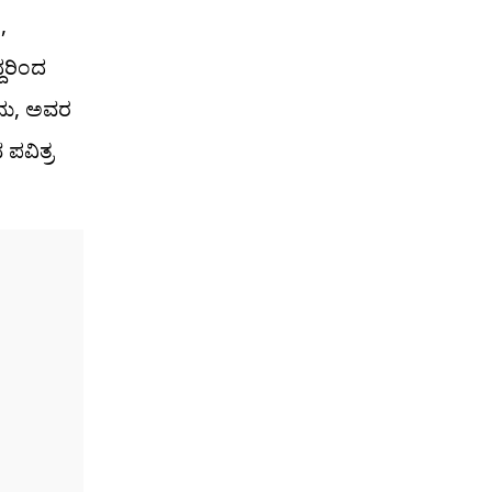
,
ದರಿಂದ
ುದು, ಅವರ
ಪವಿತ್ರ