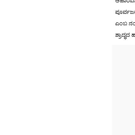
ಆಹಾರವನ್ನ
ಪೂರ್ವಜರು
ಎಂಬ ನಂಬ
ಶ್ರಾದ್ಧದ