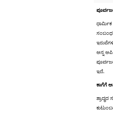
ಪೂರ್ವಜ
ಧಾರ್ಮಿಕ
ಸಂಬಂಧವಿದ
ಇರುವೆಗಳ
ಅನ್ನ ಅರ
ಪೂರ್ವಜರು
ಇದೆ.
ಕಾಗೆಗೆ 
ಶ್ರಾದ್ಧದ
ಕುಟುಂಬ