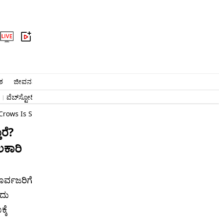
ಶ
ಜೀವನಶೈಲಿ
ಆರೋಗ್ಯ
ವೈರಲ್​
ಅಧ್ಯಾತ್ಮ
ವಾಣಿಜ್ಯ
ಜ್ಯೋತಿಷ್ಯ
ಕ್ರೈಂ
ವೆಬ್​ಸ್ಟೋರಿ
#ಬೆಂಗಳೂರು ಸುದ್ದಿ
#ನರೇಂದ್ರ ಮೋದಿ
ಉದ್ಯೋಗ
Crows Is Sacred In Hinduism
ರೆ?
ಕಾರಿ
ೂರ್ವಜರಿಗೆ
ಂದು
ಕೆ