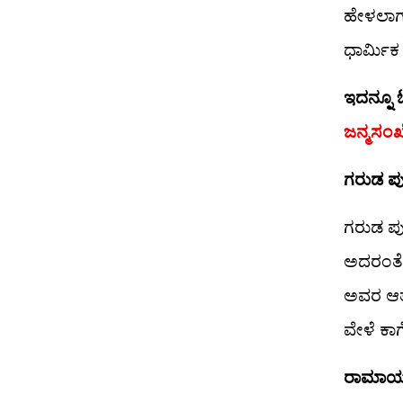
ಹೇಳಲಾಗು
ಧಾರ್ಮಿಕ
ಇದನ್ನೂ 
ಜನ್ಮಸಂಖ್
ಗರುಡ ಪು
ಗರುಡ ಪು
ಅದರಂತೆ,
ಅವರ ಆತ್
ವೇಳೆ ಕಾ
ರಾಮಾಯಣದ