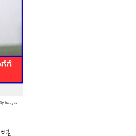
tty Images
 ಅನ್ನ