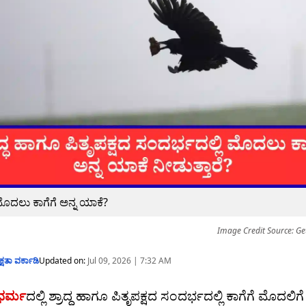
ಲಿ ಮೊದಲು ಕಾಗೆಗೆ ಅನ್ನ ಯಾಕೆ?
Image Credit Source: Ge
್ಷತಾ ವರ್ಕಾಡಿ
Updated on:
Jul 09, 2026 | 7:32 AM
ಧರ್ಮ
ದಲ್ಲಿ ಶ್ರಾದ್ಧ ಹಾಗೂ ಪಿತೃಪಕ್ಷದ ಸಂದರ್ಭದಲ್ಲಿ ಕಾಗೆಗೆ ಮೊದಲಿಗೆ