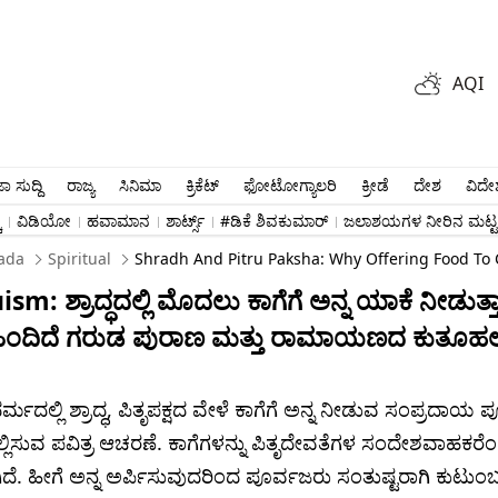
AQI
ಾ ಸುದ್ದಿ
ರಾಜ್ಯ
ಸಿನಿಮಾ
ಕ್ರಿಕೆಟ್​
ಫೋಟೋಗ್ಯಾಲರಿ
ಕ್ರೀಡೆ
ದೇಶ
ವಿದೇ
ು
ವಿಡಿಯೋ
ಹವಾಮಾನ
ಶಾರ್ಟ್ಸ್​
#ಡಿಕೆ ಶಿವಕುಮಾರ್​
ಜಲಾಶಯಗಳ ನೀರಿನ ಮಟ್ಟ
ada
Spiritual
Shradh And Pitru Paksha: Why Offering Food To 
sm: ಶ್ರಾದ್ಧದಲ್ಲಿ ಮೊದಲು ಕಾಗೆಗೆ ಅನ್ನ ಯಾಕೆ ನೀಡುತ್ತಾ
ಿಂದಿದೆ ಗರುಡ ಪುರಾಣ ಮತ್ತು ರಾಮಾಯಣದ ಕುತೂಹಲ
್ಮದಲ್ಲಿ ಶ್ರಾದ್ಧ, ಪಿತೃಪಕ್ಷದ ವೇಳೆ ಕಾಗೆಗೆ ಅನ್ನ ನೀಡುವ ಸಂಪ್ರದಾಯ ಪ
ಲಿಸುವ ಪವಿತ್ರ ಆಚರಣೆ. ಕಾಗೆಗಳನ್ನು ಪಿತೃದೇವತೆಗಳ ಸಂದೇಶವಾಹಕರೆ
ೆ. ಹೀಗೆ ಅನ್ನ ಅರ್ಪಿಸುವುದರಿಂದ ಪೂರ್ವಜರು ಸಂತುಷ್ಟರಾಗಿ ಕುಟುಂಬಕ್