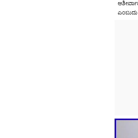
ಆಶೀರ್ವಾದ 
ಎಂಬುದು 