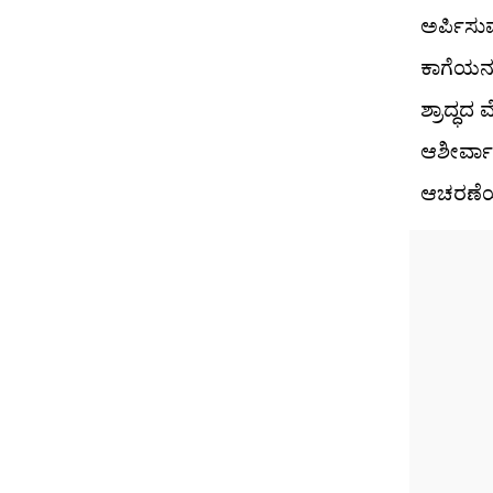
ಅರ್ಪಿಸು
ಕಾಗೆಯನ್
ಶ್ರಾದ್ಧ
ಆಶೀರ್ವಾ
ಆಚರಣೆಯ