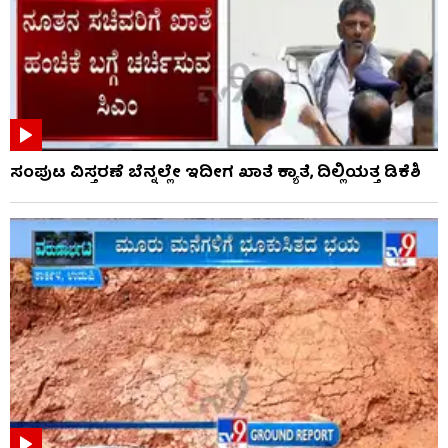
ಸಂಪುಟ ವಿಸ್ತರಣೆ ಬೆನ್ನಲ್ಲೇ ಇದೀಗ ಖಾತೆ ಕ್ಯಾತೆ, ದಿಲ್ಲಿಯತ್ತ ಡಿಕೆಶಿ