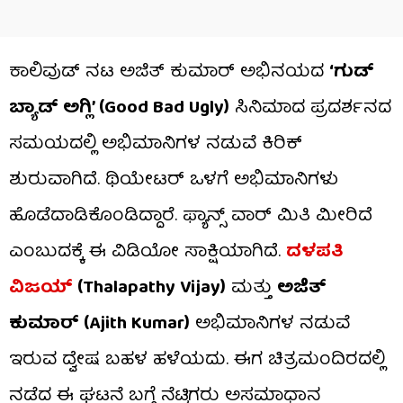
ಕಾಲಿವುಡ್ ನಟ ಅಜಿತ್ ಕುಮಾರ್ ಅಭಿನಯದ
‘ಗುಡ್
ಬ್ಯಾಡ್ ಅಗ್ಲಿ’ (Good Bad Ugly)
ಸಿನಿಮಾದ ಪ್ರದರ್ಶನದ
ಸಮಯದಲ್ಲಿ ಅಭಿಮಾನಿಗಳ ನಡುವೆ ಕಿರಿಕ್
ಶುರುವಾಗಿದೆ. ಥಿಯೇಟರ್​ ಒಳಗೆ ಅಭಿಮಾನಿಗಳು
ಹೊಡೆದಾಡಿಕೊಂಡಿದ್ದಾರೆ. ಫ್ಯಾನ್ಸ್ ವಾರ್ ಮಿತಿ ಮೀರಿದೆ
ಎಂಬುದಕ್ಕೆ ಈ ವಿಡಿಯೋ ಸಾಕ್ಷಿಯಾಗಿದೆ.
ದಳಪತಿ
ವಿಜಯ್
(Thalapathy Vijay)
ಮತ್ತು
ಅಜಿತ್
ಕುಮಾರ್​ (Ajith Kumar)
ಅಭಿಮಾನಿಗಳ ನಡುವೆ
ಇರುವ ದ್ವೇಷ ಬಹಳ ಹಳೆಯದು. ಈಗ ಚಿತ್ರಮಂದಿರದಲ್ಲಿ
ನಡೆದ ಈ ಘಟನೆ ಬಗ್ಗೆ ನೆಟ್ಟಿಗರು ಅಸಮಾಧಾನ