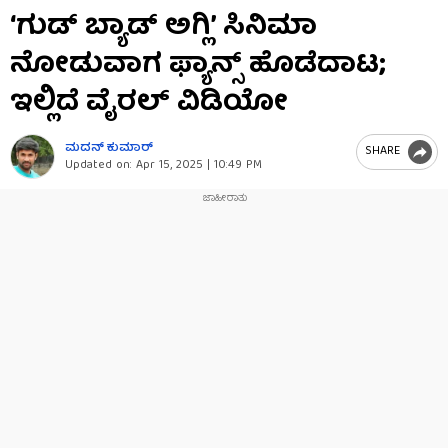
0
‘ಗುಡ್ ಬ್ಯಾಡ್ ಅಗ್ಲಿ’ ಸಿನಿಮಾ
seconds
of
ನೋಡುವಾಗ ಫ್ಯಾನ್ಸ್ ಹೊಡೆದಾಟ;
56
seconds
ಇಲ್ಲಿದೆ ವೈರಲ್ ವಿಡಿಯೋ
ಮದನ್​ ಕುಮಾರ್​
SHARE
Updated on:
Apr 15, 2025 | 10:49 PM