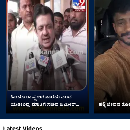
ಹಿಂದೂ ರಾಷ್ಟ್ರ ಆಗಬಾರದು ಎಂದ
ಯತೀಂದ್ರ ಮಾತಿಗೆ ಸಚಿವ ಜಮೀರ್
ಹಳ್ಳಿ ಜೀವನ ತೋರ
ಹೇಳಿದ್ದೇನು?
Latest Videos