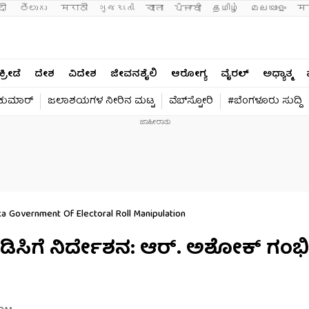
दी 
తెలుగు 
मराठी
ગુજરાતી
বাংলা
ਪੰਜਾਬੀ
தமிழ்
മലയാളം
मन
ಕ್ರೀಡೆ
ದೇಶ
ವಿದೇಶ
ಜೀವನಶೈಲಿ
ಆರೋಗ್ಯ
ವೈರಲ್​
ಅಧ್ಯಾತ್ಮ
ವಕುಮಾರ್​
ಜಲಾಶಯಗಳ ನೀರಿನ ಮಟ್ಟ
ವೆಬ್​ಸ್ಟೋರಿ
#ಬೆಂಗಳೂರು ಸುದ್ದಿ
a Government Of Electoral Roll Manipulation
 ಡಿಸಿಗೆ ನಿರ್ದೇಶನ: ಆರ್. ಅಶೋಕ್ ಗಂ