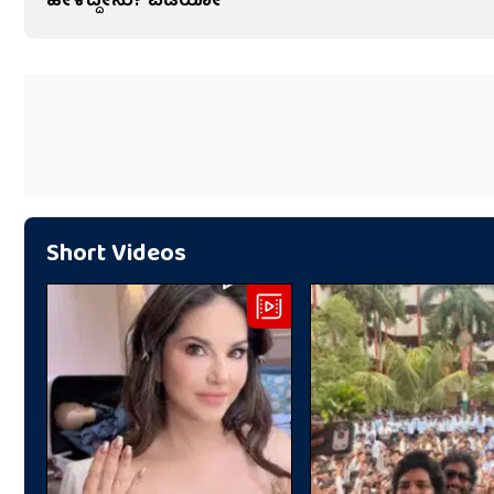
ಹೇಳಿದ್ದೇನು? ವಿಡಿಯೋ
Short Videos