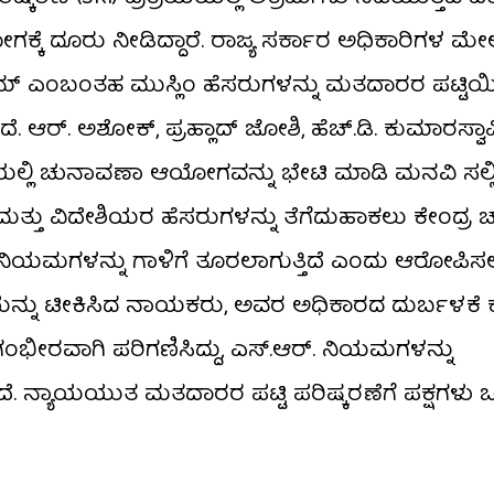
ಕೆ ದೂರು ನೀಡಿದ್ದಾರೆ. ರಾಜ್ಯ ಸರ್ಕಾರ ಅಧಿಕಾರಿಗಳ ಮೇ
 ಕರೀಮ್ ಎಂಬಂತಹ ಮುಸ್ಲಿಂ ಹೆಸರುಗಳನ್ನು ಮತದಾರರ ಪಟ್ಟಿ
ರ್. ಅಶೋಕ್, ಪ್ರಹ್ಲಾದ್ ಜೋಶಿ, ಹೆಚ್.ಡಿ. ಕುಮಾರಸ್ವಾಮ
 ಚುನಾವಣಾ ಆಯೋಗವನ್ನು ಭೇಟಿ ಮಾಡಿ ಮನವಿ ಸಲ್ಲಿಸಿದ
ಮತ್ತು ವಿದೇಶಿಯರ ಹೆಸರುಗಳನ್ನು ತೆಗೆದುಹಾಕಲು ಕೇಂದ್ರ
ನಿಯಮಗಳನ್ನು ಗಾಳಿಗೆ ತೂರಲಾಗುತ್ತಿದೆ ಎಂದು ಆರೋಪಿಸಲ
ಯನ್ನು ಟೀಕಿಸಿದ ನಾಯಕರು, ಅವರ ಅಧಿಕಾರದ ದುರ್ಬಳಕೆ ಕ
ಭೀರವಾಗಿ ಪರಿಗಣಿಸಿದ್ದು, ಎಸ್.ಆರ್. ನಿಯಮಗಳನ್ನು
ದೆ. ನ್ಯಾಯಯುತ ಮತದಾರರ ಪಟ್ಟಿ ಪರಿಷ್ಕರಣೆಗೆ ಪಕ್ಷಗಳು ಒತ