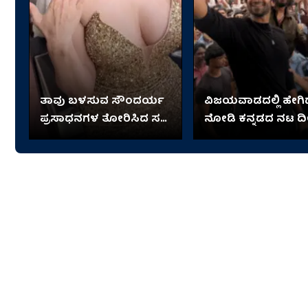
ತಾವು ಬಳಸುವ ಸೌಂದರ್ಯ
ವಿಜಯವಾಡದಲ್ಲಿ ಹೇಗಿದ
ಪ್ರಸಾಧನಗಳ ತೋರಿಸಿದ ಸನ್ನಿ
ನೋಡಿ ಕನ್ನಡದ ನಟ ದೀಕ
ಲಿಯೋನಿ
ಶೆಟ್ಟಿ ಹವಾ