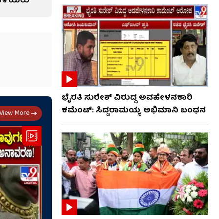
ಹಿಳೆಯರು
ಭೈರತಿ ಸುರೇಶ್ ವಿರುದ್ಧ ಅವಹೇಳನಕಾರಿ
ಕಮೆಂಟ್: ಸಿದ್ದರಾಮಯ್ಯ ಅಭಿಮಾನಿ ಬಂಧನ
View More