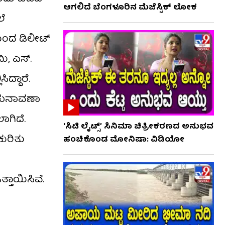
ಆಗಲಿದೆ ಬೆಂಗಳೂರಿನ ಮೆಜೆಸ್ಟಿಕ್ ಲೋಕ
ಲೆ
ಯಿಂದ ಡಿಲೀಟ್
ಿ, ಎಸ್.
್ದಾರೆ.
 ಚುನಾವಣಾ
ಾಗಿದೆ.
‘ಸಿಟಿ ಲೈಟ್ಸ್’ ಸಿನಿಮಾ ಚಿತ್ರೀಕರಣದ ಅನುಭವ
ುರಿತು
ಹಂಚಿಕೊಂಡ ಮೋನಿಷಾ: ವಿಡಿಯೋ
್ತಾಯಿಸಿವೆ.