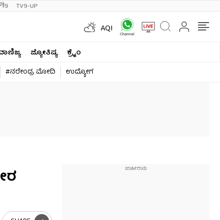
ी9
TV9-UP
AQI
ವಾಣಿಜ್ಯ
ಜ್ಯೋತಿಷ್ಯ
ಕ್ರೈಂ
#ನರೇಂದ್ರ ಮೋದಿ
ಉದ್ಯೋಗ
ಭೀರ