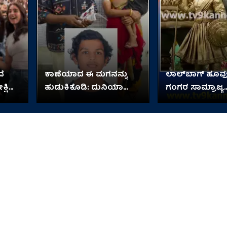
ೆ
ಕಾಣೆಯಾದ ಈ ಮಗನನ್ನು
ಲಾಲ್​ಬಾಗ್ ಹೂವುಗ
್ಷಿತ್
ಹುಡುಕಿಕೊಡಿ: ದುನಿಯಾ
ಗಂಗರ ಸಾಮ್ರಾಜ್ಯ
ವಿಜಯ್ ಮನವಿ
ಅನಾವರಣ