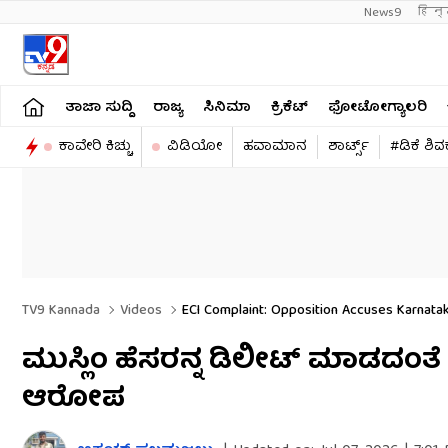
News9
हिन्
ತಾಜಾ ಸುದ್ದಿ
ರಾಜ್ಯ
ಸಿನಿಮಾ
ಕ್ರಿಕೆಟ್​
ಫೋಟೋಗ್ಯಾಲರಿ
ಕಾವೇರಿ ಕಿಚ್ಚು
ವಿಡಿಯೋ
ಹವಾಮಾನ
ಶಾರ್ಟ್ಸ್​
#ಡಿಕೆ ಶಿ
TV9 Kannada
Videos
ECI Complaint: Opposition Accuses Karnatak
ಮುಸ್ಲಿಂ ಹೆಸರನ್ನ ಡಿಲೀಟ್ ಮಾಡದಂತೆ
ಆರೋಪ