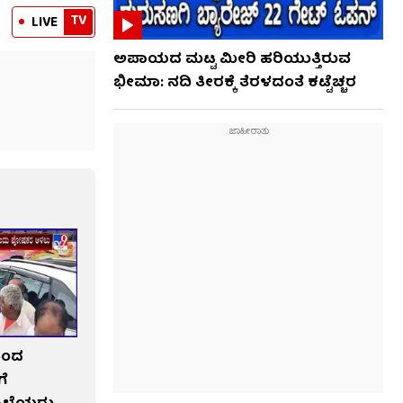
TV
LIVE
ಅಪಾಯದ ಮಟ್ಟ ಮೀರಿ ಹರಿಯುತ್ತಿರುವ
ಭೀಮಾ: ನದಿ ತೀರಕ್ಕೆ ತೆರಳದಂತೆ ಕಟ್ಟೆಚ್ಚರ
ಬಂದ
ಗೆ