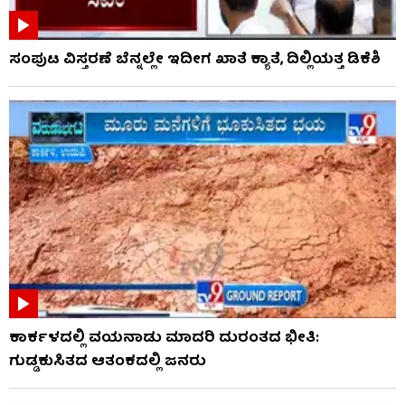
ಸಂಪುಟ ವಿಸ್ತರಣೆ ಬೆನ್ನಲ್ಲೇ ಇದೀಗ ಖಾತೆ ಕ್ಯಾತೆ, ದಿಲ್ಲಿಯತ್ತ ಡಿಕೆಶಿ
ಕಾರ್ಕಳದಲ್ಲಿ ವಯನಾಡು ಮಾದರಿ ದುರಂತದ ಭೀತಿ:
ಗುಡ್ಡಕುಸಿತದ ಆತಂಕದಲ್ಲಿ ಜನರು