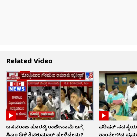
Related Video
ಬಸವರಾಜ ಹೊರಟ್ಟಿ ರಾಜೀನಾಮೆ ಬಗ್ಗೆ
ಪರಿಷತ್ ಸದಸ್ಯೆಯಾ
ಸಿಎಂ ಡಿಕೆ ಶಿವಕುಮಾರ್ ಹೇಳಿದ್ದೇನು?
ಶಾಂತೇಗೌಡ ಪ್ರಮ