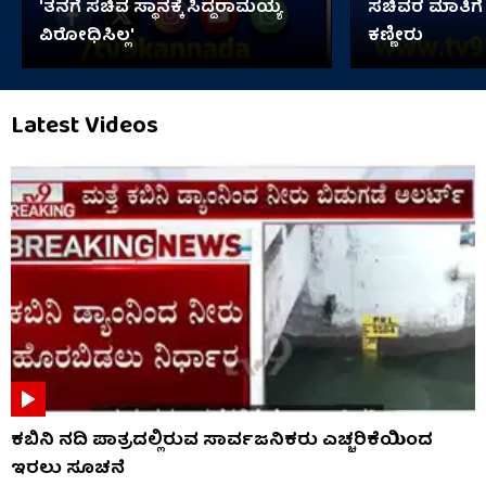
'ತನಗೆ ಸಚಿವ ಸ್ಥಾನಕ್ಕೆ ಸಿದ್ದರಾಮಯ್ಯ
ಸಚಿವರ ಮಾತಿಗೆ
ವಿರೋಧಿಸಿಲ್ಲ'
ಕಣ್ಣೀರು
Latest Videos
ಕಬಿನಿ ನದಿ ಪಾತ್ರದಲ್ಲಿರುವ ಸಾರ್ವಜನಿಕರು ಎಚ್ಚರಿಕೆಯಿಂದ
ಇರಲು ಸೂಚನೆ