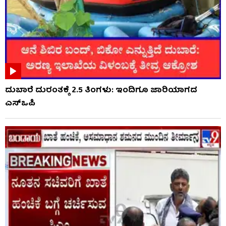
ದುಬಾರೆ ದುರಂತಕ್ಕೆ 2.5 ತಿಂಗಳು: ಇಂದಿಗೂ ಜಾರಿಯಾಗದ
ಎಸ್‌ಒಪಿ