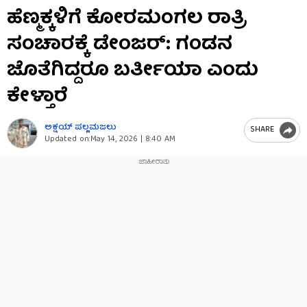
0
ಹೆಣ್ಮಕ್ಕಳಿಗೆ ಕೋರಮಂಗಲ ರಾತ್ರಿ
seconds
of
ಸಂಚಾರಕ್ಕೆ ಡೇಂಜರ್​: ಗಂಡನ
53
seconds
ಜೊತೆಗಿದ್ದರೂ ಬರ್ತೀಯಾ ಎಂದು
ಕೇಳ್ತಾರೆ
ಅಕ್ಷಯ್​ ಪಲ್ಲಮಜಲು​​
SHARE
Updated on:
May 14, 2026 | 8:40 AM