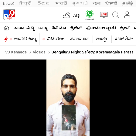
News9
हिन्दी 
తెలుగు 
मराठी
ગુજરાતી
বাংলা
ਪੰਜਾਬੀ
தமிழ்
AQI
ತಾಜಾ ಸುದ್ದಿ
ರಾಜ್ಯ
ಸಿನಿಮಾ
ಕ್ರಿಕೆಟ್​
ಫೋಟೋಗ್ಯಾಲರಿ
ಕ್ರೀಡೆ
ಕಾವೇರಿ ಕಿಚ್ಚು
ವಿಡಿಯೋ
ಹವಾಮಾನ
ಶಾರ್ಟ್ಸ್​
#ಡಿಕೆ ಶಿವಕ
TV9 Kannada
Videos
Bengaluru Night Safety: Koramangala Harassm