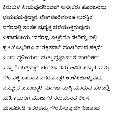
ಕಿರುಕುಳ ನೀಡುವುದರಿಂದಾಗಿ ಅನೇಕರು ಹೊರಬರಲು
ಭಯಪಡುತ್ತಿದ್ದಾರೆ. ಬೆಂಗಳೂರಿನಂತಹ ಸುರಕ್ಷಿತ
ನಗರದಲ್ಲಿ ಇಂತಹ ಪ್ರವೃತ್ತಿ ಬೆಳೆಯುತ್ತಿರುವುದು
ವಿಷಾದನೀಯ. “ನಗರವು ಎಲ್ಲರಿಗೂ ಸೇರಿದ್ದು, ಇಲ್ಲಿ
ಪ್ರತಿಯೊಬ್ಬರಿಗೂ ಸುರಕ್ಷಿತವಾಗಿ ಸಂಚರಿಸುವ ಹಕ್ಕಿದೆ”
ಎಂದು ಸ್ಥಳೀಯರು ಮತ್ತು ಪ್ರಜ್ಞಾವಂತ ನಾಗರಿಕರು
ಒತ್ತಾಯಿಸುತ್ತಿದ್ದಾರೆ. ಬೆಂಗಳೂರನ್ನು ಅತಿಥಿ ಸತ್ಕಾರ ಮತ್ತು
ಗೌರವಕ್ಕೆ ಹೆಸರಾದ ನಗರವನ್ನಾಗಿ ಉಳಿಸಿಕೊಳ್ಳುವುದು
ನಮ್ಮೆಲ್ಲರ ಜವಾಬ್ದಾರಿ. ಮೋಜು-ಮಸ್ತಿ ಮಾಡುವ ಭರದಲ್ಲಿ
ಮಹಿಳೆಯರಿಗೆ ಮುಜುಗರ ತರುವಂತಹ ಕೆಲಸ
ಮಾಡಬೇಡಿ. ಇತರರನ್ನು ಗೌರವಿಸುವುದೇ ನಿಜವಾದ