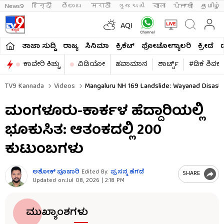
News9
हिन्दी 
తెలుగు 
मराठी
ગુજરાતી
বাংলা
ਪੰਜਾਬੀ
தமிழ்
AQI
ತಾಜಾ ಸುದ್ದಿ
ರಾಜ್ಯ
ಸಿನಿಮಾ
ಕ್ರಿಕೆಟ್​
ಫೋಟೋಗ್ಯಾಲರಿ
ಕ್ರೀಡೆ
ಕಾವೇರಿ ಕಿಚ್ಚು
ವಿಡಿಯೋ
ಹವಾಮಾನ
ಶಾರ್ಟ್ಸ್​
#ಡಿಕೆ ಶಿವಕ
TV9 Kannada
Videos
Mangaluru NH 169 Landslide: Wayanad Disaste
ಮಂಗಳೂರು-ಕಾರ್ಕಳ ಹೆದ್ದಾರಿಯಲ್ಲಿ
ಭೂಕುಸಿತ: ಆತಂಕದಲ್ಲಿ 200
ಕುಟುಂಬಗಳು
ಅಶೋಕ್​ ಪೂಜಾರಿ
Edited By:
ಪ್ರಸನ್ನ ಹೆಗಡೆ
SHARE
Updated on:
Jul 08, 2026 | 2:18 PM
ಮುಖ್ಯಾಂಶಗಳು