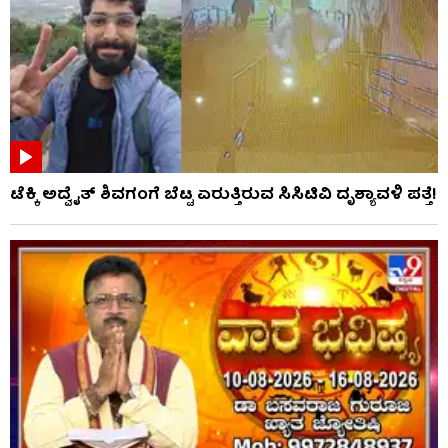
ಟೆಕ್ಕಿ ಅದ್ವೈತ್ ಶಿವಗಂಗೆ ಬೆಟ್ಟ ಏರುತ್ತಿರುವ ಸಿಸಿಟಿವಿ ದೃಶ್ಯಾವಳಿ ಪತ್ತೆ!