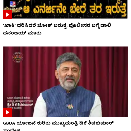
‘ಖಾಕಿ’ ಧರಿಸಿದರೆ ಜೋಶ್ ಬರುತ್ತೆ: ಪೊಲೀಸರ ಬಗ್ಗೆ ಡಾಲಿ
ಧನಂಜಯ್ ಮಾತು
GBDA ಯೋಜನೆ ಕುರಿತು ಮುಖ್ಯಮಂತ್ರಿ ಡಿಕೆ ಶಿವಕುಮಾರ್