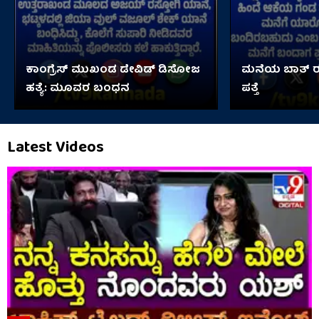
ಕಾಂಗ್ರೆಸ್ ಮುಖಂಡ ಡೇವಿಡ್ ಡಿಸೋಜ
ಮನೆಯ ಬಾತ್ ರೂ
ಹತ್ಯೆ: ಮೂವರ ಬಂಧನ
ಪತ್ತೆ
Latest Videos