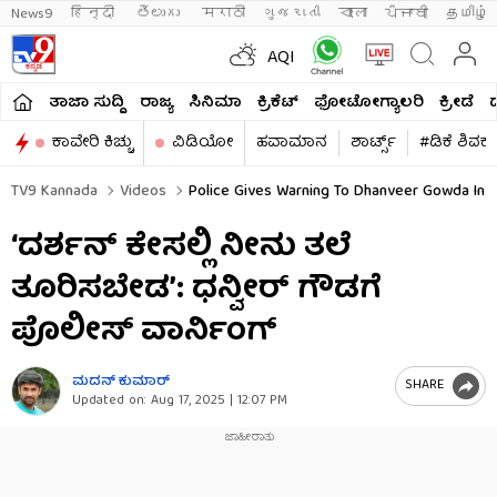
News9
हिन्दी 
తెలుగు 
मराठी
ગુજરાતી
বাংলা
ਪੰਜਾਬੀ
தமிழ்
AQI
ತಾಜಾ ಸುದ್ದಿ
ರಾಜ್ಯ
ಸಿನಿಮಾ
ಕ್ರಿಕೆಟ್​
ಫೋಟೋಗ್ಯಾಲರಿ
ಕ್ರೀಡೆ
ಕಾವೇರಿ ಕಿಚ್ಚು
ವಿಡಿಯೋ
ಹವಾಮಾನ
ಶಾರ್ಟ್ಸ್​
#ಡಿಕೆ ಶಿವಕ
TV9 Kannada
Videos
Police Gives Warning To Dhanveer Gowda In 
‘ದರ್ಶನ್ ಕೇಸಲ್ಲಿ ನೀನು ತಲೆ
ತೂರಿಸಬೇಡ’: ಧನ್ವೀರ್ ಗೌಡಗೆ
ಪೊಲೀಸ್ ವಾರ್ನಿಂಗ್
ಮದನ್​ ಕುಮಾರ್​
SHARE
Updated on:
Aug 17, 2025 | 12:07 PM