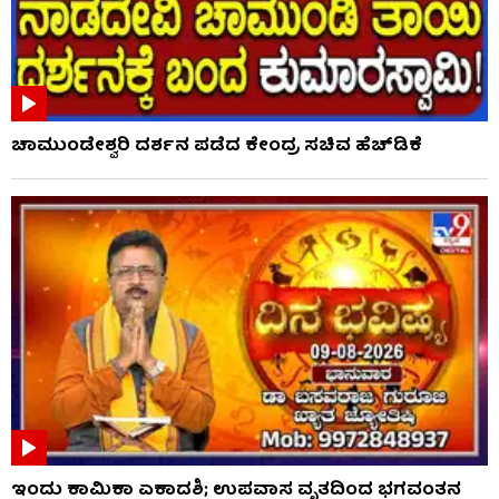
ಚಾಮುಂಡೇಶ್ವರಿ ದರ್ಶನ ಪಡೆದ ಕೇಂದ್ರ ಸಚಿವ ಹೆಚ್​​ಡಿಕೆ
ಇಂದು ಕಾಮಿಕಾ ಏಕಾದಶಿ; ಉಪವಾಸ ವೃತದಿಂದ ಭಗವಂತನ