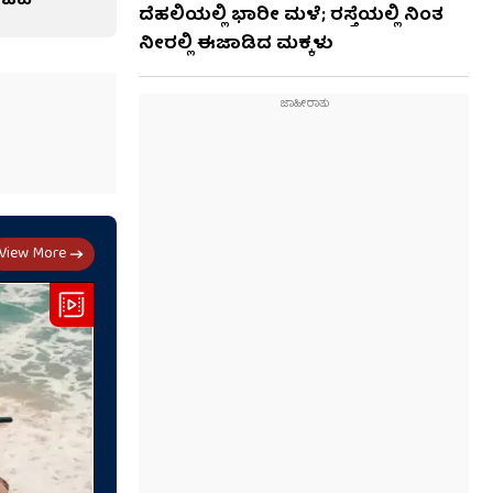
ಒಪಿ
ದೆಹಲಿಯಲ್ಲಿ ಭಾರೀ ಮಳೆ; ರಸ್ತೆಯಲ್ಲಿ ನಿಂತ
ನೀರಲ್ಲಿ ಈಜಾಡಿದ ಮಕ್ಕಳು
View More