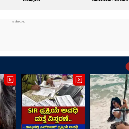
ಆಕ್ರೋಶ
ಜಾರಿಯಾಗದ ಎಸ್‌