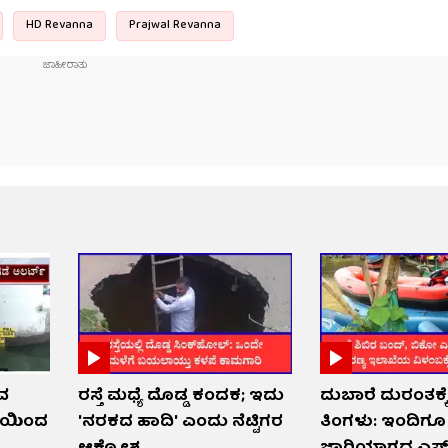
HD Revanna
Prajwal Revanna
ುವ
ರಸ್ತೆ ಮಧ್ಯೆ ದೊಡ್ಡ ಕಂದಕ; ಇದು
ದುಬಾರೆ ದುರಂತಕ್ಕೆ
ಕೆಯಿಂದ
'ನರಕದ ಹಾದಿ' ಎಂದು ನೆಟ್ಟಿಗರ
ತಿಂಗಳು: ಇಂದಿಗೂ