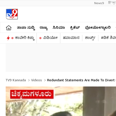
News9
हिन्
ತಾಜಾ ಸುದ್ದಿ
ರಾಜ್ಯ
ಸಿನಿಮಾ
ಕ್ರಿಕೆಟ್​
ಫೋಟೋಗ್ಯಾಲರಿ
ಕಾವೇರಿ ಕಿಚ್ಚು
ವಿಡಿಯೋ
ಹವಾಮಾನ
ಶಾರ್ಟ್ಸ್​
#ಡಿಕೆ ಶಿ
TV9 Kannada
Videos
Redundant Statements Are Made To Divert 