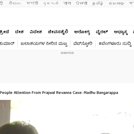
दी 
తెలుగు 
मराठी
ગુજરાતી
বাংলা
ਪੰਜਾਬੀ
தமிழ்
മലയാളം
मन
ಕ್ರೀಡೆ
ದೇಶ
ವಿದೇಶ
ಜೀವನಶೈಲಿ
ಆರೋಗ್ಯ
ವೈರಲ್​
ಅಧ್ಯಾತ್ಮ
ವಕುಮಾರ್​
ಜಲಾಶಯಗಳ ನೀರಿನ ಮಟ್ಟ
ವೆಬ್​ಸ್ಟೋರಿ
#ಬೆಂಗಳೂರು ಸುದ್ದಿ
People Attention From Prajwal Revanna Case: Madhu Bangarappa