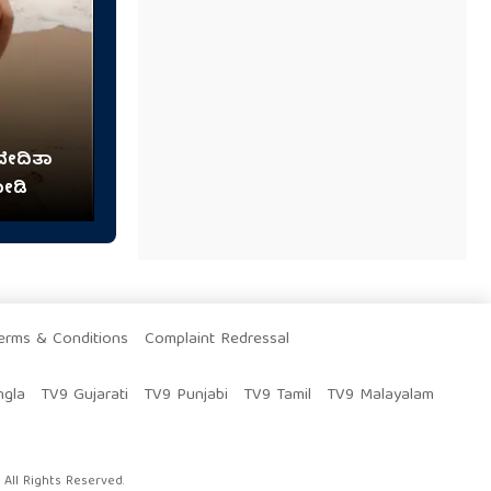
ವೇದಿತಾ
ೋಡಿ
erms & Conditions
Complaint Redressal
ngla
TV9 Gujarati
TV9 Punjabi
TV9 Tamil
TV9 Malayalam
All Rights Reserved.