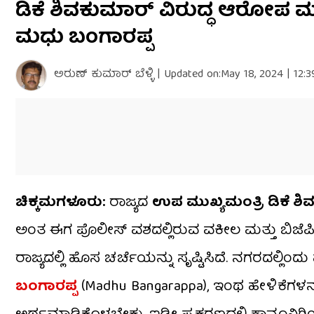
ಡಿಕೆ ಶಿವಕುಮಾರ್ ವಿರುದ್ಧ ಆರೋಪ ಮ
seconds
of
ಮಧು ಬಂಗಾರಪ್ಪ
3
minutes,
8
seconds
Volume
ಅರುಣ್​ ಕುಮಾರ್​ ಬೆಳ್ಳಿ
|
Updated on:
May 18, 2024 | 12:
0%
ಚಿಕ್ಕಮಗಳೂರು:
ರಾಜ್ಯದ
ಉಪ ಮುಖ್ಯಮಂತ್ರಿ ಡಿಕೆ ಶ
ಅಂತ ಈಗ ಪೊಲೀಸ್ ವಶದಲ್ಲಿರುವ ವಕೀಲ ಮತ್ತು ಬಿಜೆ
ರಾಜ್ಯದಲ್ಲಿ ಹೊಸ ಚರ್ಚೆಯನ್ನು ಸೃಷ್ಟಿಸಿದೆ. ನಗರದಲ್ಲಿ
ಬಂಗಾರಪ್ಪ
(Madhu Bangarappa), ಇಂಥ ಹೇಳಿಕೆಗಳನ್ನ