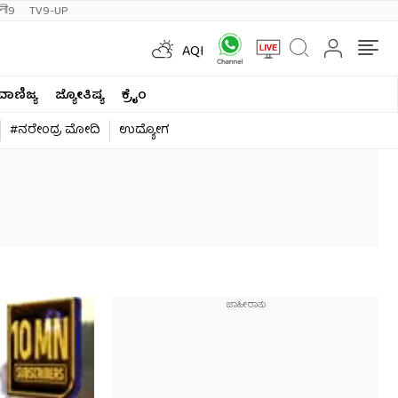
ी9
TV9-UP
AQI
ವಾಣಿಜ್ಯ
ಜ್ಯೋತಿಷ್ಯ
ಕ್ರೈಂ
#ನರೇಂದ್ರ ಮೋದಿ
ಉದ್ಯೋಗ