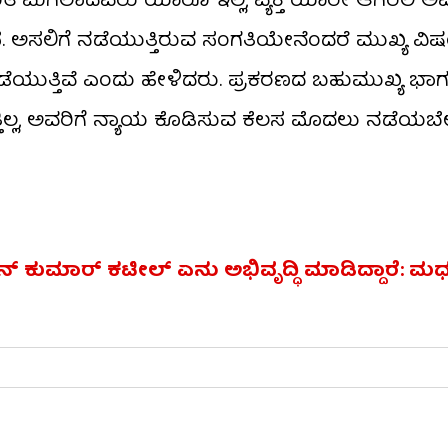
ಂತ ಮಿಗಿಲಾದವರು ಯಾರೂ ಇಲ್ಲ, ವ್ಯಕ್ತಿ ಯಾರೇ ಆಗಿರಲಿ ಅ
್ಳುತ್ತದೆ. ಅಸಲಿಗೆ ನಡೆಯುತ್ತಿರುವ ಸಂಗತಿಯೇನೆಂದರೆ ಮುಖ್ಯ 
ಡೆಯುತ್ತಿವೆ ಎಂದು ಹೇಳಿದರು. ಪ್ರಕರಣದ ಬಹುಮುಖ್ಯ ಭಾಗ
ತಿಲ್ಲ, ಅವರಿಗೆ ನ್ಯಾಯ ಕೊಡಿಸುವ ಕೆಲಸ ಮೊದಲು ನಡೆಯಬ
್ ಕುಮಾರ್ ಕಟೀಲ್ ಏನು ಅಭಿವೃದ್ಧಿ ಮಾಡಿದ್ದಾರೆ: ಮಧ