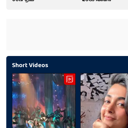
ಕಠಿಣ ಕ್ರಮ
ಇರಲು ಸೂಚನೆ
Short Videos