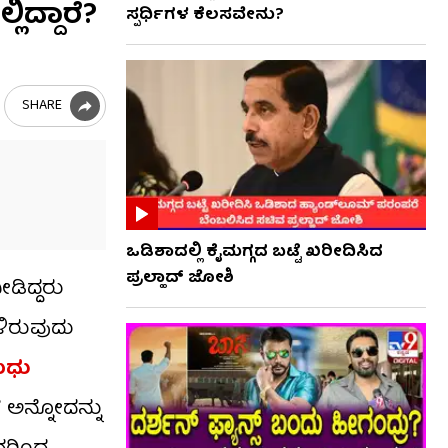
ದ್ದಾರೆ?
ಸ್ಪರ್ಧಿಗಳ ಕೆಲಸವೇನು?
SHARE
ಒಡಿಶಾದಲ್ಲಿ ಕೈಮಗ್ಗದ ಬಟ್ಟೆ ಖರೀದಿಸಿದ
ಪ್ರಲ್ಹಾದ್ ಜೋಶಿ
ಡಿದ್ದರು
ಳಿರುವುದು
ಮಧು
 ಅನ್ನೋದನ್ನು