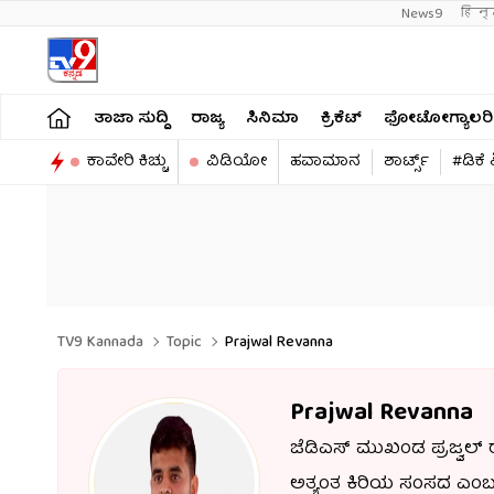
News9
हिन्
ತಾಜಾ ಸುದ್ದಿ
ರಾಜ್ಯ
ಸಿನಿಮಾ
ಕ್ರಿಕೆಟ್​
ಫೋಟೋಗ್ಯಾಲರಿ
ಕಾವೇರಿ ಕಿಚ್ಚು
ವಿಡಿಯೋ
ಹವಾಮಾನ
ಶಾರ್ಟ್ಸ್​
#ಡಿಕೆ
TV9 Kannada
Topic
Prajwal Revanna
Prajwal Revanna
ಜೆಡಿಎಸ್ ಮುಖಂಡ ಪ್ರಜ್ವಲ
ಅತ್ಯಂತ ಕಿರಿಯ ಸಂಸದ ಎಂಬ 