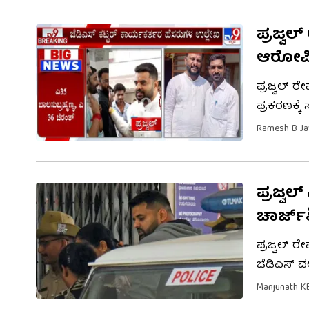
ಹೋರಾಟ ನಡೆ
ಪ್ರಜ್ವಲ
ಆರೋಪ
ಪ್ರಜ್ವಲ್‌ 
ಪ್ರಕರಣಕ್ಕ
ಚಾರ್ಜ್‌ಶೀಟ
Ramesh B Ja
ದೇವರಾಜೇಗೌ
ಎಸ್​​ಐಟಿ 
ಪ್ರಜ್ವಲ
ಚಾರ್ಜ್​​
ಪ್ರಜ್ವಲ್ 
ಜೆಡಿಎಸ್ ವಲ
ಸದಸ್ಯರೂ ಆ
Manjunath K
ನಿಜವಾದ ಅಪರ