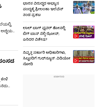
ಭಾರತ ವಿರುದ್ಧದ ಅಭ್ಯಾಸ
ಿ
ಪಂದ್ಯಕ್ಕೆ ಶ್ರೀಲಂಕಾ ಇಲೆವೆನ್
ತಂಡ ಪ್ರಕಟ
ೆಯಲ್ಲಿ,
ಲಾಲ್ ಬಾಗ್ ಫ್ಲವರ್ ಶೋನಲ್ಲಿ
 ಅಜ್ಜಿಯ
ಬಿಗ್ ಬಾಸ್ ಸೆಲ್ಫಿ ಝೋನ್;
್ಲ.
ಏನಿದರ ವಿಶೇಷ?
ಇದೀಗ
ನಿವೃತ್ತ ಸರ್ಕಾರಿ ಅಧಿಕಾರಿಗಳು,
ಸಿಬ್ಬಂದಿಗೆ ಗುಡ್​ನ್ಯೂಸ್: ವಿಡಿಯೋ
ಜಿ ಸಂಸದ
ನೋಡಿ
 ಕೇಳಿ
ನಲಾಗಿದೆ. ಹಾಸನ
ಇರುವ