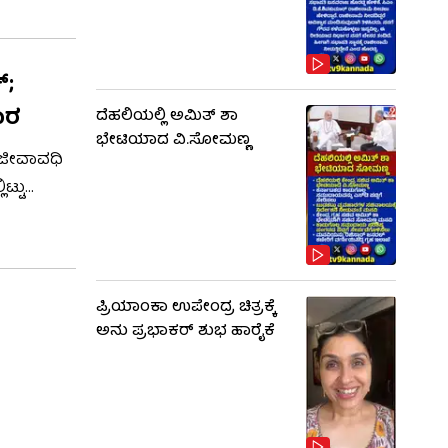
್;
ಾರ
ದೆಹಲಿಯಲ್ಲಿ ಅಮಿತ್ ಶಾ
ಭೇಟಿಯಾದ ವಿ.ಸೋಮಣ್ಣ
. ಜೀವಾವಧಿ
ಿಟ್ಟು
ಾಗೊಳಿಸಿದೆ.
ಈ ಆದೇಶ
ಿಳಿಸಿದದೆ.
ಪ್ರಿಯಾಂಕಾ ಉಪೇಂದ್ರ ಚಿತ್ರಕ್ಕೆ
ಅನು ಪ್ರಭಾಕರ್ ಶುಭ ಹಾರೈಕೆ