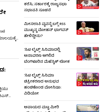
ಕರೆಸಿ; ಸರ್ಕಾರಕ್ಕೆ ರಾಜ್ಯಸಭಾ
ಸಭಾಪತಿ ಸೂಚನೆ
ತರೇ
ಮೀಸಲಾತಿ ವ್ಯವಸ್ಥೆ ಬಗ್ಗೆ RSS​
ಮುಖ್ಯಸ್ಥ ಮೋಹನ್ ಭಾಗವತ್
se)
ಹೇಳಿದ್ದೇನು?
ಾಯಾಲಯಕ್ಕೆ
ಪಿ ಮುಖಂಡ
‘ಸಿಟಿ ಲೈಟ್ಸ್’ ಸಿನಿಮಾದಲ್ಲಿ
ೆ. ಇನ್ನು
ಅನಾವರಣ ಆಗಲಿದೆ
ಬೆಂಗಳೂರಿನ ಮೆಜೆಸ್ಟಿಕ್ ಲೋಕ
ಾಡ:
‘ಸಿಟಿ ಲೈಟ್ಸ್’ ಸಿನಿಮಾ
ಚಿತ್ರೀಕರಣದ ಅನುಭವ
ಹಂಚಿಕೊಂಡ ಮೋನಿಷಾ:
್ಟಿಯು
ವಿಡಿಯೋ
ಡಿಎಸ್
ರರು,
ಅಪಾಯದ ಮಟ್ಟ ಮೀರಿ
್ದೆ 67ಎ