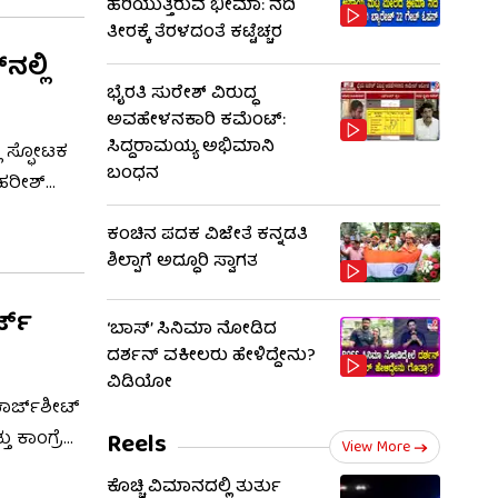
ಹರಿಯುತ್ತಿರುವ ಭೀಮಾ: ನದಿ
ಷಡ್ಯಂತ್ರದ
ತೀರಕ್ಕೆ ತೆರಳದಂತೆ ಕಟ್ಟೆಚ್ಚರ
ನಲ್ಲಿ
ಭೈರತಿ ಸುರೇಶ್ ವಿರುದ್ಧ
ಅವಹೇಳನಕಾರಿ ಕಮೆಂಟ್:
ಸಿದ್ದರಾಮಯ್ಯ ಅಭಿಮಾನಿ
ಲಿ ಸ್ಫೋಟಕ
ಬಂಧನ
 ಹರೀಶ್
ದ ವಿಡಿಯೋ
ಕಂಚಿನ ಪದಕ ವಿಜೇತೆ ಕನ್ನಡತಿ
ದೆ. ಈ ಮೂಲಕ
ಶಿಲ್ಪಾಗೆ ಅದ್ಧೂರಿ ಸ್ವಾಗತ
ಜ್​
‘ಬಾಸ್’ ಸಿನಿಮಾ ನೋಡಿದ
ದರ್ಶನ್ ವಕೀಲರು ಹೇಳಿದ್ದೇನು?
ವಿಡಿಯೋ
ಾರ್ಜ್‌ಶೀಟ್
 ಕಾಂಗ್ರೆಸ್
Reels
View More
ಲಾಗಿದ್ದು,
ಕೊಚ್ಚಿ ವಿಮಾನದಲ್ಲಿ ತುರ್ತು