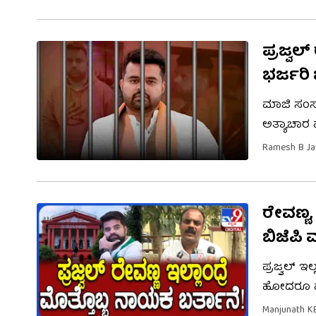
ಆ ಕುರಿತ ವಿವ
ಪ್ರಜ್ವಲ
ಭರ್ಜರ
ಮಾಜಿ ಸಂಸದ
ಅತ್ಯಾಚಾರ ಪ
ರೇವಣ್ಣ ಜೀವ
Ramesh B Ja
ವಿಷಯ ಏನಂದ
ಮಾಡಿ ​​ಶಿ
ರೇವಣ್ಣ
ಬಿಜೆಪಿ
ಪ್ರಜ್ವಲ್​​
ಹೋದರೂ ಹಾಸ
ಹೇಳಿದ್ದಾರೆ
Manjunath K