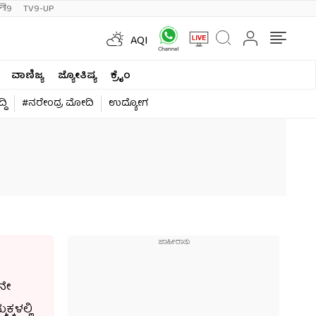
ी9
TV9-UP
AQI
ವಾಣಿಜ್ಯ
ಜ್ಯೋತಿಷ್ಯ
ಕ್ರೈಂ
ದಿ
#ನರೇಂದ್ರ ಮೋದಿ
ಉದ್ಯೋಗ
ನೇ
ಕಳಲ್ಲಿ