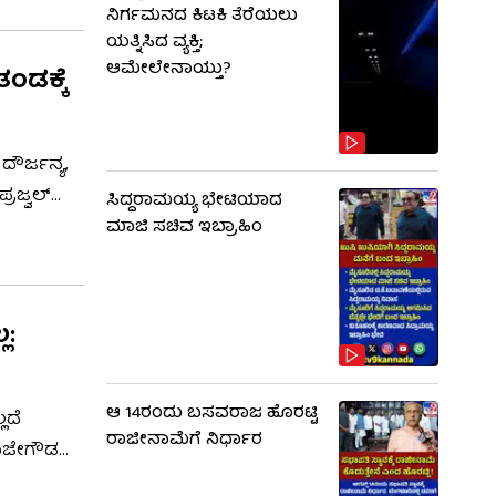
ನಿರ್ಗಮನದ ಕಿಟಕಿ ತೆರೆಯಲು
ಯತ್ನಿಸಿದ ವ್ಯಕ್ತಿ;
ಆಮೇಲೇನಾಯ್ತು?
ತಂಡಕ್ಕೆ
ೌರ್ಜನ್ಯ,
್ರಜ್ವಲ್
ಸಿದ್ದರಾಮಯ್ಯ ಭೇಟಿಯಾದ
. ಇನ್ನು
ಮಾಜಿ ಸಚಿವ ಇಬ್ರಾಹಿಂ
ಾಬೀತು
ಸಲಾಗಿದೆ.
ಲ:
ಆ 14ರಂದು ಬಸವರಾಜ ಹೊರಟ್ಟಿ
ಲದೆ
ರಾಜೀನಾಮೆಗೆ ನಿರ್ಧಾರ
ರಾಜೇಗೌಡ