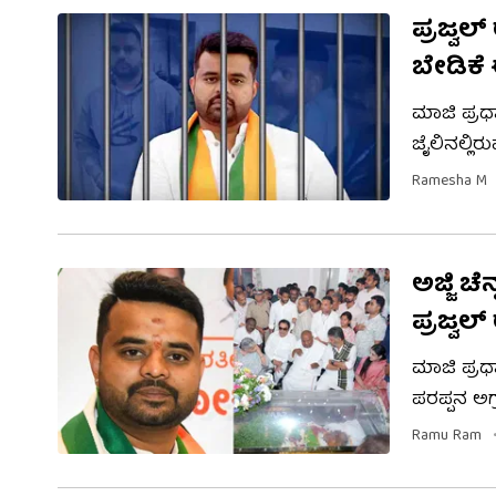
ಪ್ರಜ್ವಲ
ಬೇಡಿಕೆ
ಮಾಜಿ ಪ್ರಧಾ
ಜೈಲಿನಲ್ಲಿ
ಅಂತ್ಯಕ್ರಿಯ
Ramesha M
ಬದಲಾಗಿ ಟಿ
ಪ್ರಜ್ವಲ್​​​ಗ
ಅಜ್ಜಿ ಚ
ಪ್ರಜ್ವಲ್​
ಮಾಜಿ ಪ್ರಧಾ
ಪರಪ್ಪನ ಅಗ್ರಹಾರ ಜೈಲಿ
ಪ್ರಜ್ವಲ್​​ ಬ
Ramu Ram
ಜಿಲ್ಲೆಯ 
ದೇವೇಗೌಡರ ಕುಟುಂಬಕ್ಕೆ ಸೇರಿದ ಜ