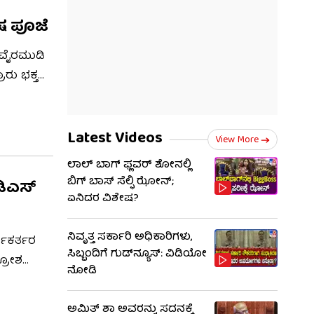
ೇಷ ಪೂಜೆ
ತ ವೈರಮುಡಿ
ಾರು ಭಕ್ತರು
ು ಭೂದೇವಿ
ರಿಗೆ ದರ್ಶನ
Latest Videos
View More
ೇಶದ ನಾನಾ
ಲಾಲ್ ಬಾಗ್ ಫ್ಲವರ್ ಶೋನಲ್ಲಿ
ೈಲು
ಬಿಗ್ ಬಾಸ್ ಸೆಲ್ಫಿ ಝೋನ್;
ೆಡಿಎಸ್
ಪೂಜೆ
ಏನಿದರ ವಿಶೇಷ?
ನಲ್ಲಿ
ಎಂದು
ನಿವೃತ್ತ ಸರ್ಕಾರಿ ಅಧಿಕಾರಿಗಳು,
ರ್ಯಕರ್ತರ
ಸಿಬ್ಬಂದಿಗೆ ಗುಡ್​ನ್ಯೂಸ್: ವಿಡಿಯೋ
ಕ್ರೋಶ
ನೋಡಿ
ವುದನ್ನು
ಕಾನೂನು
ಅಮಿತ್ ಶಾ ಅವರನ್ನು ಸದನಕ್ಕೆ