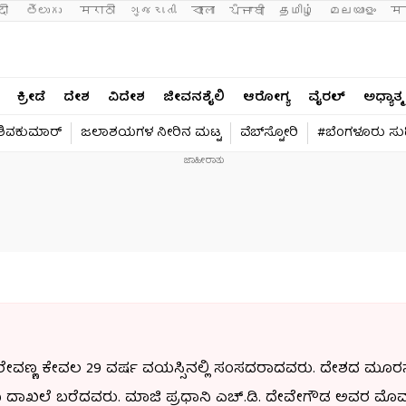
दी 
తెలుగు 
मराठी
ગુજરાતી
বাংলা
ਪੰਜਾਬੀ
தமிழ்
മലയാളം
मन
ಕ್ರೀಡೆ
ದೇಶ
ವಿದೇಶ
ಜೀವನಶೈಲಿ
ಆರೋಗ್ಯ
ವೈರಲ್​
ಅಧ್ಯಾತ್ಮ
 ಶಿವಕುಮಾರ್​
ಜಲಾಶಯಗಳ ನೀರಿನ ಮಟ್ಟ
ವೆಬ್​ಸ್ಟೋರಿ
#ಬೆಂಗಳೂರು ಸುದ್
್ ರೇವಣ್ಣ ಕೇವಲ 29 ವರ್ಷ ವಯಸ್ಸಿನಲ್ಲಿ ಸಂಸದರಾದವರು. ದೇಶದ ಮೂರ
ದಾಖಲೆ ಬರೆದವರು. ಮಾಜಿ ಪ್ರಧಾನಿ ಎಚ್.ಡಿ. ದೇವೇಗೌಡ ಅವರ ಮೊಮ್ಮಕ್