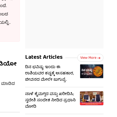
ಂದೆ.
ಟುಂಬದ
ಯಲ್ಲಿ
ು
ಂದ
Latest Articles
 ಗೆದ್ದು
View More
ವಿಡಿಯೋ
ದಿನ ಭವಿಷ್ಯ: ಇಂದು ಈ
ರಾಶಿಯವರ ಕಷ್ಟಕ್ಕೆ ಅಸಹಕಾರ,
ಜೀವನದ ಮೇಲೇ ಜುಗುಪ್ಸೆ..
ೆ ಮಾಡಿದ
ನಾಳೆ ಕೈಮಗ್ಗದ ವಸ್ತು ಖರೀದಿಸಿ;
ಸ್ವದೇಶಿ ಸಂದೇಶ ನೀಡಿದ ಪ್ರಧಾನಿ
ಮೋದಿ