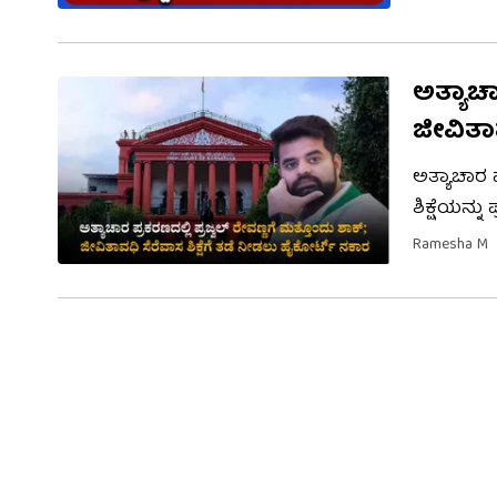
ಸಂಬಂಧಿಸಿ
ಅತ್ಯಾಚಾ
ಜೀವಿತಾ
ಅತ್ಯಾಚಾರ 
ಶಿಕ್ಷೆಯನ್ನು 
ಜಾಮೀನು ನೀ
Ramesha M
ನ್ಯಾಯಮೂರ್
ಹೊರಡಿಸಿದ್ದ