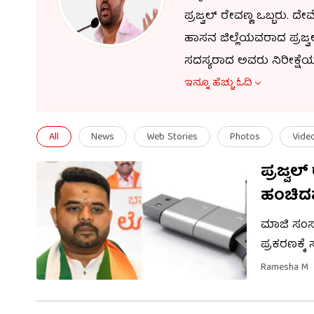
ಪ್ರಜ್ವಲ್ ರೇವಣ್ಣ ಒಬ್ಬರು. 
ಹಾಸನ ಜಿಲ್ಲೆಯವರಾದ ಪ್ರಜ್ವಲ
ಸದಸ್ಯರಾದ ಅವರು ನಿರೀಕ್ಷೆಯ
2014ರಲ್ಲಿ ಮೆಕ್ಯಾನಿಕಲ್ ಎಂ
ಇನ್ನೂ ಹೆಚ್ಚು ಓದಿ
ಹೋಗಿದ್ದರು. 2015ರಲ್ಲಿ ರಾಜಕ
ಹಾಸನಕ್ಕೆ ಬಂದಿದ್ದರು. 2018ರ
All
News
Web Stories
Photos
Vide
ಟಿಕೆಟ್ ನಿರಾಕರಿಸಲಾಯಿತು. 20
ಪ್ರಜ್ವ
ಮೊದಲ ಬಾರಿಗೆ ಸಂಸತ್ ಪ್ರ
ಹಂಚಿದ
ಮಾಜಿ ಸಂಸ
ಪ್ರಕರಣಕ್ಕ
ಸಲ್ಲಿಕೆಯಾಗಿದೆ. ಈ ಸಂಬಂಧ 42 ನೇ ಎ
Ramesha M
ಡ್ರೈವ್ ಮ