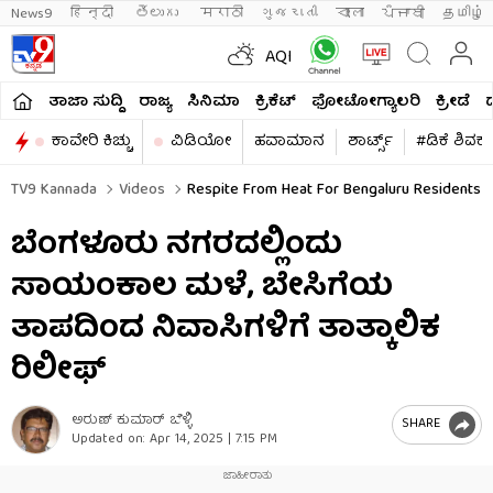
News9
हिन्दी 
తెలుగు 
मराठी
ગુજરાતી
বাংলা
ਪੰਜਾਬੀ
தமிழ்
AQI
ತಾಜಾ ಸುದ್ದಿ
ರಾಜ್ಯ
ಸಿನಿಮಾ
ಕ್ರಿಕೆಟ್​
ಫೋಟೋಗ್ಯಾಲರಿ
ಕ್ರೀಡೆ
ಕಾವೇರಿ ಕಿಚ್ಚು
ವಿಡಿಯೋ
ಹವಾಮಾನ
ಶಾರ್ಟ್ಸ್​
#ಡಿಕೆ ಶಿವಕ
TV9 Kannada
Videos
Respite From Heat For Bengaluru Residents E
ಬೆಂಗಳೂರು ನಗರದಲ್ಲಿಂದು
ಸಾಯಂಕಾಲ ಮಳೆ, ಬೇಸಿಗೆಯ
ತಾಪದಿಂದ ನಿವಾಸಿಗಳಿಗೆ ತಾತ್ಕಾಲಿಕ
ರಿಲೀಫ್
ಅರುಣ್​ ಕುಮಾರ್​ ಬೆಳ್ಳಿ
SHARE
Updated on:
Apr 14, 2025 | 7:15 PM