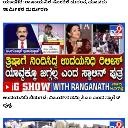
ಯಾದಗಿರಿ: ರಾಸಾಯನಿಕ ಸೋರಿಕೆ ದುರಂತ, ಮೂವರು
ಕಾರ್ಮಿಕರ ದುರ್ಮರಣ
ಉದಯನಿಧಿ ಬಿಡುಗಡೆ; ವಿಜಯ್​​ನ ಡಮ್ಮಿ ಸಿಎಂ ಎಂದ ಸ್ಟಾಲಿನ್
ಪುತ್ರ