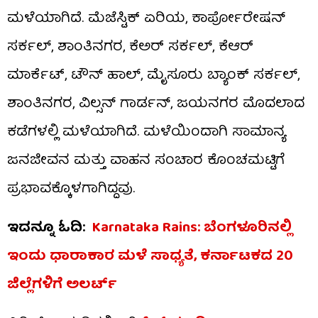
ಮಳೆಯಾಗಿದೆ. ಮೆಜೆಸ್ಟಿಕ್ ಏರಿಯ, ಕಾರ್ಪೋರೇಷನ್
ಸರ್ಕಲ್, ಶಾಂತಿನಗರ, ಕೆಅರ್ ಸರ್ಕಲ್, ಕೆಆರ್
ಮಾರ್ಕೆಟ್, ಟೌನ್ ಹಾಲ್, ಮೈಸೂರು ಬ್ಯಾಂಕ್ ಸರ್ಕಲ್,
ಶಾಂತಿನಗರ, ವಿಲ್ಸನ್ ಗಾರ್ಡನ್, ಜಯನಗರ ಮೊದಲಾದ
ಕಡೆಗಳಲ್ಲಿ ಮಳೆಯಾಗಿದೆ. ಮಳೆಯಿಂದಾಗಿ ಸಾಮಾನ್ಯ
ಜನಜೀವನ ಮತ್ತು ವಾಹನ ಸಂಚಾರ ಕೊಂಚಮಟ್ಟಿಗೆ
ಪ್ರಭಾವಕ್ಕೊಳಗಾಗಿದ್ದವು.
ಇದನ್ನೂ ಓದಿ:
Karnataka Rains: ಬೆಂಗಳೂರಿನಲ್ಲಿ
ಇಂದು ಧಾರಾಕಾರ ಮಳೆ ಸಾಧ್ಯತೆ, ಕರ್ನಾಟಕದ 20
ಜಿಲ್ಲೆಗಳಿಗೆ ಅಲರ್ಟ್​