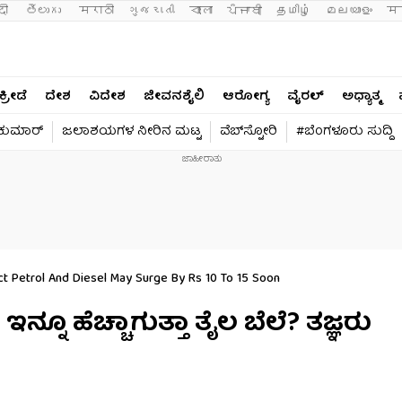
दी 
తెలుగు 
मराठी
ગુજરાતી
বাংলা
ਪੰਜਾਬੀ
தமிழ்
മലയാളം
मन
ಕ್ರೀಡೆ
ದೇಶ
ವಿದೇಶ
ಜೀವನಶೈಲಿ
ಆರೋಗ್ಯ
ವೈರಲ್​
ಅಧ್ಯಾತ್ಮ
ವಕುಮಾರ್​
ಜಲಾಶಯಗಳ ನೀರಿನ ಮಟ್ಟ
ವೆಬ್​ಸ್ಟೋರಿ
#ಬೆಂಗಳೂರು ಸುದ್ದಿ
ict Petrol And Diesel May Surge By Rs 10 To 15 Soon
ಇನ್ನೂ ಹೆಚ್ಚಾಗುತ್ತಾ ತೈಲ ಬೆಲೆ? ತಜ್ಞರು