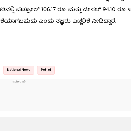
ಿನಲ್ಲಿ ಪೆಟ್ರೋಲ್ 106.17 ರೂ. ಮತ್ತು ಡೀಸೆಲ್ 94.10 ರೂ. ಆ
ಕೆಯಾಗಬಹುದು ಎಂದು ತಜ್ಞರು ಎಚ್ಚರಿಕೆ ನೀಡಿದ್ದಾರೆ.
National News
Petrol