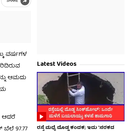
SHARE
ಲ್ಕು ವರ್ಷಗಳ
Latest Videos
ವರಿದಿರುವ
ವನ್ನು ಆಮದು
ಾಮ
. ಆದರೆ
 ಬೆಲೆ 97.77
ರಸ್ತೆ ಮಧ್ಯೆ ದೊಡ್ಡ ಕಂದಕ; ಇದು 'ನರಕದ