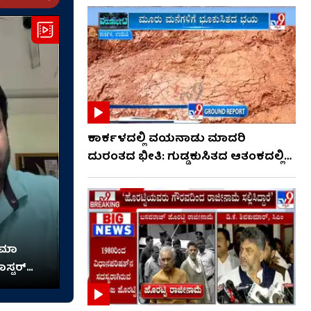
ಕಾರ್ಕಳದಲ್ಲಿ ವಯನಾಡು ಮಾದರಿ
ದುರಂತದ ಭೀತಿ: ಗುಡ್ಡಕುಸಿತದ ಆತಂಕದಲ್ಲಿ
ಜನರು
ನಿಮಾ
ಾಸ್ಟರ್