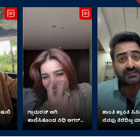
 ಹುಲಿ
ಗ್ಲಾಮರಸ್ ಆಗಿ
ಶಾಂತಿ ಕ್ರಾಂತಿ ಸಿ
ಕಾಣಿಸಿಕೊಂಡ ನಿಧಿ ಅಗರ್​​
ನೆನಪು ತೆರೆದಿಟ್ಟ ಮ
ವಾಲ್
ಆನಂದ್