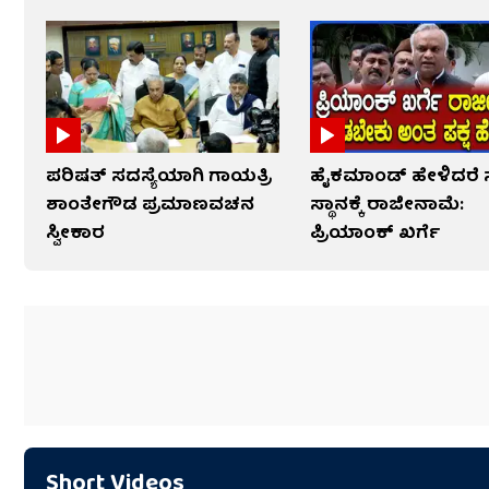
ಪರಿಷತ್ ಸದಸ್ಯೆಯಾಗಿ ಗಾಯತ್ರಿ
ಹೈಕಮಾಂಡ್​​ ಹೇಳಿದರೆ
ಶಾಂತೇಗೌಡ ಪ್ರಮಾಣವಚನ
ಸ್ಥಾನಕ್ಕೆ ರಾಜೀನಾಮೆ:
ಸ್ವೀಕಾರ
ಪ್ರಿಯಾಂಕ್​​ ಖರ್ಗೆ
Short Videos