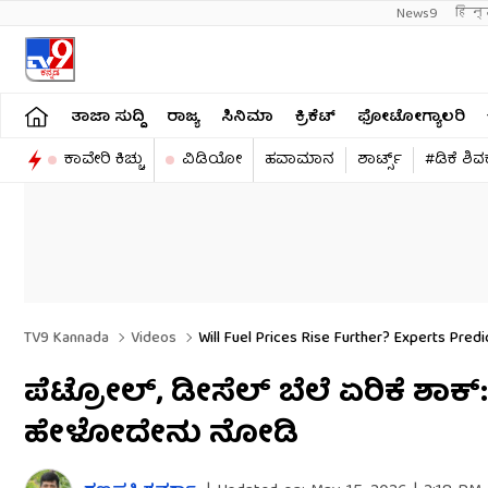
News9
हिन्
ತಾಜಾ ಸುದ್ದಿ
ರಾಜ್ಯ
ಸಿನಿಮಾ
ಕ್ರಿಕೆಟ್​
ಫೋಟೋಗ್ಯಾಲರಿ
ಕಾವೇರಿ ಕಿಚ್ಚು
ವಿಡಿಯೋ
ಹವಾಮಾನ
ಶಾರ್ಟ್ಸ್​
#ಡಿಕೆ ಶಿ
TV9 Kannada
Videos
Will Fuel Prices Rise Further? Experts Pred
ಪೆಟ್ರೋಲ್, ಡೀಸೆಲ್ ಬೆಲೆ ಏರಿಕೆ ಶಾಕ್: 
ಹೇಳೋದೇನು ನೋಡಿ