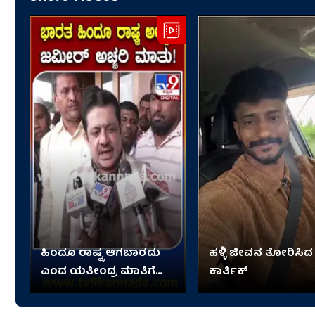
ಹಿಂದೂ ರಾಷ್ಟ್ರ ಆಗಬಾರದು
ಹಳ್ಳಿ ಜೀವನ ತೋರಿಸಿದ
ಎಂದ ಯತೀಂದ್ರ ಮಾತಿಗೆ
ಕಾರ್ತಿಕ್
ಸಚಿವ ಜಮೀರ್ ಹೇಳಿದ್ದೇನು?