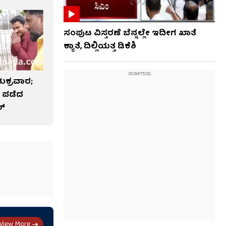
ಸಂಪುಟ ವಿಸ್ತರಣೆ ಬೆನ್ನಲ್ಲೇ ಇದೀಗ ಖಾತೆ
ಕ್ಯಾತೆ, ದಿಲ್ಲಿಯತ್ತ ಡಿಕೆಶಿ
ಕ್ರವಾರ;
 ಪಡೆದ
ಲ್
View More