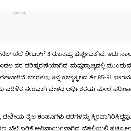
ೆಲ್ ಬೆಲೆ ಲೀಟರ್‌ಗೆ 3 ರೂ.ನಷ್ಟು ಹೆಚ್ಚಳವಾಗಿದೆ. ಇದು ನಾ
ೊದಲ ದರ ಪರಿಷ್ಕರಣೆಯಾಗಿದೆ. ಮಧ್ಯಪ್ರಾಚ್ಯದಲ್ಲಿ ಮುಂದು
ೆಗೆ ಕಾರಣವಾಗಿದೆ. ಭಾರತವು ತನ್ನ ಕಚ್ಚಾತೈಲದ ಶೇ 85-91 ಭಾಗ
ಟೆಯ ಏರಿಳಿತ ನೇರವಾಗಿ ದೇಶದ ಆರ್ಥಿಕತೆಯ ಮೇಲೆ ಪರಿಣ
, ದೇಶೀಯ ತೈಲ ಕಂಪನಿಗಳು ದರಗಳನ್ನು ಸ್ಥಿರವಾಗಿರಿಸಿದ್ದವು
ಣ, ಬೆಲೆ ಏರಿಕೆ ಅನಿವಾರ್ಯವಾಗಿದೆ. ದೆಹಲಿಯಲ್ಲಿ ಪೆಟ್ರೋಲ್