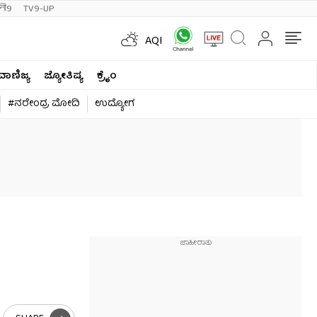
ी9
TV9-UP
AQI
ವಾಣಿಜ್ಯ
ಜ್ಯೋತಿಷ್ಯ
ಕ್ರೈಂ
#ನರೇಂದ್ರ ಮೋದಿ
ಉದ್ಯೋಗ