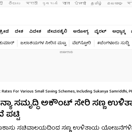
दी 
తెలుగు 
मराठी
ગુજરાતી
বাংলা
ਪੰਜਾਬੀ
தமிழ்
മലയാളം
मन
ಕ್ರೀಡೆ
ದೇಶ
ವಿದೇಶ
ಜೀವನಶೈಲಿ
ಆರೋಗ್ಯ
ವೈರಲ್​
ಅಧ್ಯಾತ್ಮ
ವಕುಮಾರ್​
ಜಲಾಶಯಗಳ ನೀರಿನ ಮಟ್ಟ
ವೆಬ್​ಸ್ಟೋರಿ
#ಬೆಂಗಳೂರು ಸುದ್ದಿ
 Rates For Various Small Saving Schemes, Including Sukanya Samriddhi, PPF
ಕನ್ಯಾ ಸಮೃದ್ಧಿ ಅಕೌಂಟ್ ಸೇರಿ ಸಣ್ಣ ಉಳ
 ಪಟ್ಟಿ
ed: ಹಣಕಾಸು ಸಚಿವಾಲಯದಿಂದ ಸಣ್ಣ ಉಳಿತಾಯ ಯೋಜನೆಗಳಿಗೆ