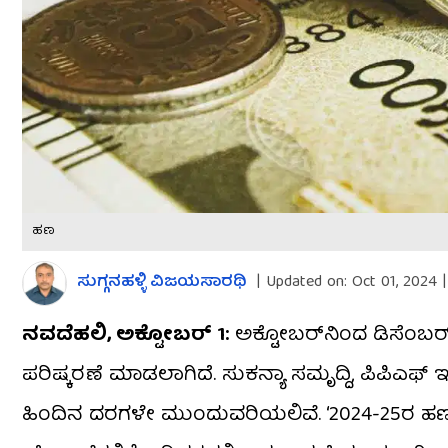
ಹಣ
ಸುಗ್ಗನಹಳ್ಳಿ ವಿಜಯಸಾರಥಿ
|
Updated on:
Oct 01, 2024 
ನವದೆಹಲಿ, ಅಕ್ಟೋಬರ್ 1:
ಅಕ್ಟೋಬರ್​ನಿಂದ ಡಿಸೆಂಬರ್​ವ
ಪರಿಷ್ಕರಣೆ ಮಾಡಲಾಗಿದೆ. ಸುಕನ್ಯಾ ಸಮೃದ್ದಿ, ಪಿಪಿಎಫ್ 
ಹಿಂದಿನ ದರಗಳೇ ಮುಂದುವರಿಯಲಿವೆ. ‘2024-25ರ ಹಣಕ