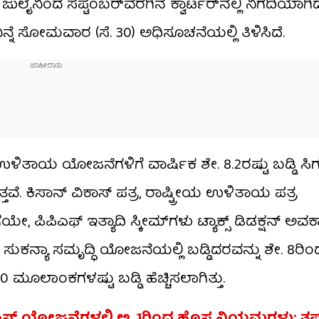
ಲೈನಿಂದ ಸೆಪ್ಟೆಂಬರ್​ವರೆಗಿನ ಕ್ವಾರ್ಟರ್​ನಲ್ಲಿ ನಿಗದಿಯಾಗಿ
 ಸೋಮವಾರ (ಸೆ. 30) ಅಧಿಸೂಚನೆಯಲ್ಲಿ ತಿಳಿಸಿದೆ.
ತಾಯ ಯೋಜನೆಗಳಿಗೆ ವಾರ್ಷಿಕ ಶೇ. 8.2ರಷ್ಟು ಬಡ್ಡಿ ಸಿಗುತ್
್ತವೆ. ಕಿಸಾನ್ ವಿಕಾಸ್ ಪತ್ರ, ರಾಷ್ಟ್ರೀಯ ಉಳಿತಾಯ ಪತ್ರ
ಪಿಪಿಎಫ್ ಇತ್ಯಾದಿ ಸ್ಕೀಮ್​ಗಳು ಟ್ಯಾಕ್ಸ್ ಡಿಡಕ್ಷನ್ ಅವಕಾ
ಸುಕನ್ಯಾ ಸಮೃದ್ಧಿ ಯೋಜನೆಯಲ್ಲಿ ಬಡ್ಡಿದರವನ್ನು ಶೇ. 8ರಿಂದ ಶ
20 ಮೂಲಾಂಕಗಳಷ್ಟು ಬಡ್ಡಿ ಹೆಚ್ಚಿಸಲಾಗಿತ್ತು.
್​ಎಸ್ ಯೋಜನೆಗಳಲ್ಲಿ ಅ. 1ರಿಂದ ಹೊಸ ನಿಯಮಗಳು; ತಪ್ಪದ