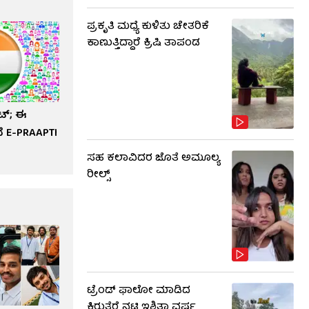
ಪ್ರಕೃತಿ ಮಧ್ಯೆ ಕುಳಿತು ಚೇತರಿಕೆ
ಕಾಣುತ್ತಿದ್ದಾರೆ ಕ್ರಿಷಿ ತಾಪಂಡ
ಟ್; ಈ
ೆ E-PRAAPTI
ಸಹ ಕಲಾವಿದರ ಜೊತೆ ಅಮೂಲ್ಯ
ರೀಲ್ಸ್
ಟ್ರೆಂಡ್​​ ಫಾಲೋ ಮಾಡಿದ
ಕಿರುತೆರೆ ನಟಿ ಇಶಿತಾ ವರ್ಷ