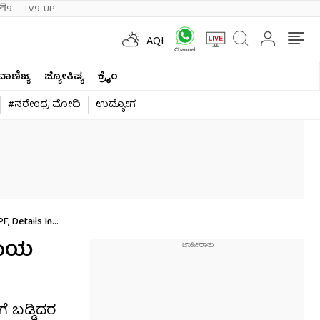
ी9
TV9-UP
AQI
ವಾಣಿಜ್ಯ
ಜ್ಯೋತಿಷ್ಯ
ಕ್ರೈಂ
#ನರೇಂದ್ರ ಮೋದಿ
ಉದ್ಯೋಗ
, Details In
ಿತಾಯ
 ಬಡ್ಡಿದರ