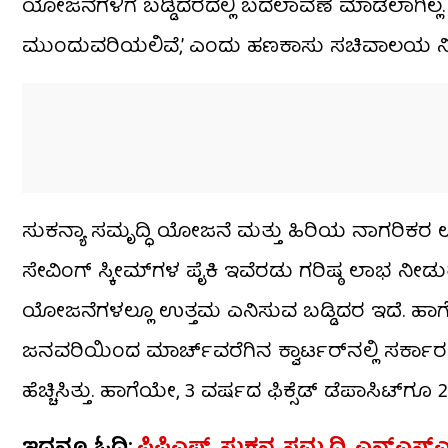
ಯೋಜನೆಗಳಿಗೆ ಬಡ್ಡಿದರದಲ್ಲಿ ಬದಲಾವಣೆ ಮಾಡಲಾಗಿಲ್ಲ. ಜು
ಮುಂದುವರಿಯಲಿವೆ,’ ಎಂದು ಹಣಕಾಸು ಸಚಿವಾಲಯ ನಿನ್ನೆ
ಸುಕನ್ಯಾ ಸಮೃದ್ಧಿ ಯೋಜನೆ ಮತ್ತು ಹಿರಿಯ ನಾಗರಿಕರ ಉಳಿ
ಸೇವಿಂಗ್ ಸ್ಕೀಮ್​ಗಳ ಪೈಕಿ ಇವೆರಡು ಗರಿಷ್ಠ ಲಾಭ ನೀಡುತ
ಯೋಜನೆಗಳಲ್ಲೂ ಉತ್ತಮ ಎನಿಸುವ ಬಡ್ಡಿದರ ಇದೆ. ಹಾಗೆಯೇ, 
ಜನವರಿಯಿಂದ ಮಾರ್ಚ್​ವರೆಗಿನ ಕ್ವಾರ್ಟರ್​ನಲ್ಲಿ ಸರ್ಕಾರ 
ಹೆಚ್ಚಿಸಿತ್ತು. ಹಾಗೆಯೇ, 3 ವರ್ಷದ ಫಿಕ್ಸೆಡ್ ಡೆಪಾಸಿಟ್​ಗೂ 
ಇದನ್ನೂ ಓದಿ:
ಪಿಪಿಎಫ್, ಸುಕನ್ಯ ಸಮೃದ್ದಿ, ಎನ್​ಎಸ