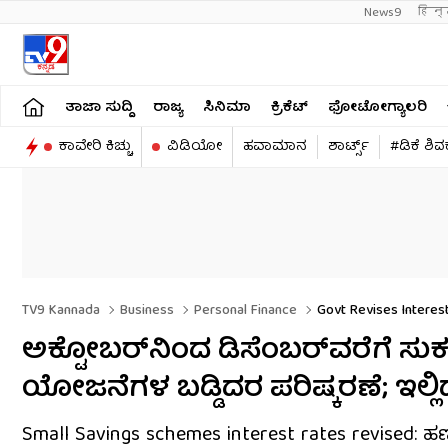
News9
हिन्
ತಾಜಾ ಸುದ್ದಿ
ರಾಜ್ಯ
ಸಿನಿಮಾ
ಕ್ರಿಕೆಟ್​
ಫೋಟೋಗ್ಯಾಲರಿ
ಕಾವೇರಿ ಕಿಚ್ಚು
ವಿಡಿಯೋ
ಹವಾಮಾನ
ಶಾರ್ಟ್ಸ್​
#ಡಿಕೆ ಶಿ
TV9 Kannada
Business
Personal Finance
Govt Revises Interest
Kannada
ಅಕ್ಟೋಬರ್​ನಿಂದ ಡಿಸೆಂಬರ್​ವರೆಗೆ ಸು
ಯೋಜನೆಗಳ ಬಡ್ಡಿದರ ಪರಿಷ್ಕರಣೆ; ಇಲ್ಲಿದೆ
Small Savings schemes interest rates revis