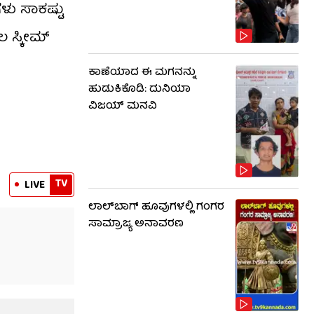
ಳು ಸಾಕಷ್ಟು
 ಸ್ಕೀಮ್​
ಕಾಣೆಯಾದ ಈ ಮಗನನ್ನು
ಹುಡುಕಿಕೊಡಿ: ದುನಿಯಾ
ವಿಜಯ್ ಮನವಿ
TV
LIVE
ಲಾಲ್​ಬಾಗ್ ಹೂವುಗಳಲ್ಲಿ ಗಂಗರ
ಸಾಮ್ರಾಜ್ಯ ಅನಾವರಣ