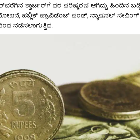
ವರೆಗಿನ ಕ್ವಾರ್ಟರ್​ಗೆ ದರ ಪರಿಷ್ಕರಣೆ ಆಗಿದ್ದು, ಹಿಂದಿನ ಬಡ್
ೋಜನೆ, ಪಬ್ಲಿಕ್ ಪ್ರಾವಿಡೆಂಟ್ ಫಂಡ್, ನ್ಯಾಷನಲ್ ಸೇವಿಂಗ್
ದಿಂದ ನಡೆಸಲಾಗುತ್ತಿದೆ.