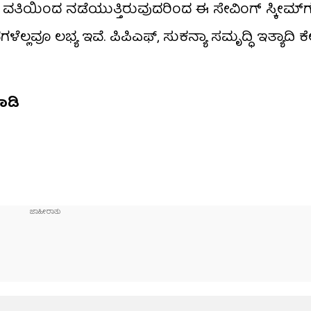
 ವತಿಯಿಂದ ನಡೆಯುತ್ತಿರುವುದರಿಂದ ಈ ಸೇವಿಂಗ್ ಸ್ಕೀಮ್​ಗ
ಲವೂ ಲಭ್ಯ ಇವೆ. ಪಿಪಿಎಫ್, ಸುಕನ್ಯಾ ಸಮೃದ್ಧಿ ಇತ್ಯಾದಿ ಕೆಲ
ಡಿ