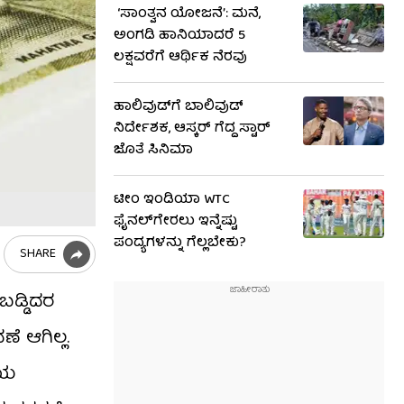
‘ಸಾಂತ್ವನ ಯೋಜನೆ’: ಮನೆ,
ಅಂಗಡಿ ಹಾನಿಯಾದರೆ 5
ಲಕ್ಷವರೆಗೆ ಆರ್ಥಿಕ ನೆರವು
ಹಾಲಿವುಡ್​​ಗೆ ಬಾಲಿವುಡ್
ನಿರ್ದೇಶಕ, ಆಸ್ಕರ್ ಗೆದ್ದ ಸ್ಟಾರ್
ಜೊತೆ ಸಿನಿಮಾ
ಟೀಂ ಇಂಡಿಯಾ WTC
ಫೈನಲ್‌ಗೇರಲು ಇನ್ನೆಷ್ಟು
ಪಂದ್ಯಗಳನ್ನು ಗೆಲ್ಲಬೇಕು?
SHARE
ಬಡ್ಡಿದರ
ೆ ಆಗಿಲ್ಲ.
ಾಯ