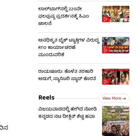
ಲಾಲ್‌ಬಾಗ್​​ನಲ್ಲಿ 220ನೇ
ಫಲಪುಷ್ಪ ಪ್ರದರ್ಶನಕ್ಕೆ ಸಿಎಂ
ಚಾಲನೆ
ಅನಧಿಕೃತ ಬೈಕ್ ಟ್ಯಾಕ್ಸಿಗಳ ವಿರುದ್ಧ
RTO ಕಾರ್ಯಾಚರಣೆ
ಮುಂದುವರಿಕೆ
ರಾಯಚೂರು: ಕೊಳೆತ ತರಕಾರಿ
ಅಡುಗೆ, ಸ್ಯಾನಿಟರಿ ಪ್ಯಾಡ್ ಕೊರತೆ
Reels
View More
ವಿಜಯವಾಡದಲ್ಲಿ ಹೇಗಿದೆ ನೋಡಿ
ಕನ್ನಡದ ನಟ ದೀಕ್ಷಿತ್ ಶೆಟ್ಟಿ ಹವಾ
ದಿನ