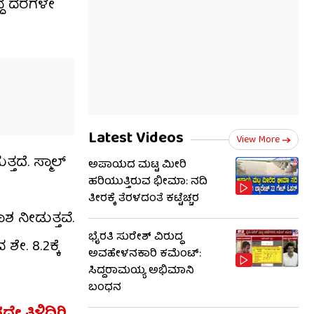
ದ್ದ ದರಗಳೇ
Latest Videos
View More
ತದೆ. ಸ್ಮಾಲ್
ಅಪಾಯದ ಮಟ್ಟ ಮೀರಿ
ಹರಿಯುತ್ತಿರುವ ಭೀಮಾ: ನದಿ
ತೀರಕ್ಕೆ ತೆರಳದಂತೆ ಕಟ್ಟೆಚ್ಚರ
ಶ ನೀಡುತ್ತವೆ.
ಭೈರತಿ ಸುರೇಶ್ ವಿರುದ್ಧ
ೇ. 8.2ಕ್ಕೆ
ಅವಹೇಳನಕಾರಿ ಕಮೆಂಟ್:
ಸಿದ್ದರಾಮಯ್ಯ ಅಭಿಮಾನಿ
ಬಂಧನ
ೇ ತಿಳಿದಿರಿ