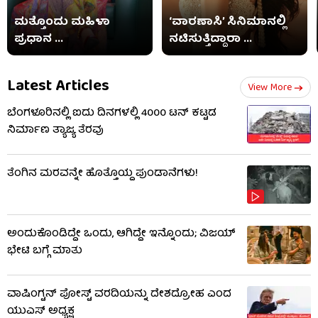
ಮತ್ತೊಂದು ಮಹಿಳಾ
‘ವಾರಣಾಸಿ’ ಸಿನಿಮಾನಲ್ಲಿ
ಪ್ರಧಾನ ...
ನಟಿಸುತ್ತಿದ್ದಾರಾ ...
Latest Articles
View More
ಬೆಂಗಳೂರಿನಲ್ಲಿ ಐದು ದಿನಗಳಲ್ಲಿ 4000 ಟನ್ ಕಟ್ಟಡ
ನಿರ್ಮಾಣ ತ್ಯಾಜ್ಯ ತೆರವು
ತೆಂಗಿನ ಮರವನ್ನೇ ಹೊತ್ತೊಯ್ದ ಪುಂಡಾನೆಗಳು!
ಅಂದುಕೊಂಡಿದ್ದೇ ಒಂದು, ಆಗಿದ್ದೇ ಇನ್ನೊಂದು; ವಿಜಯ್
ಭೇಟಿ ಬಗ್ಗೆ ಮಾತು
ವಾಷಿಂಗ್ಟನ್ ಪೋಸ್ಟ್ ವರದಿಯನ್ನು ದೇಶದ್ರೋಹ ಎಂದ
ಯುಎಸ್ ಅಧ್ಯಕ್ಷ