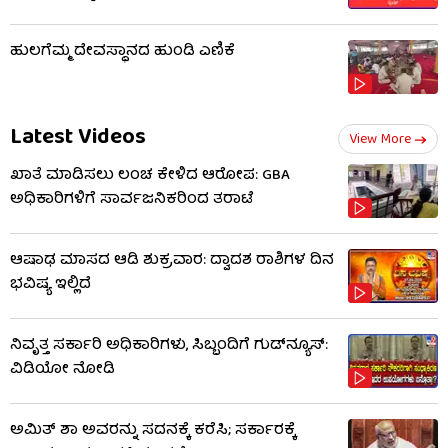
ಹುಲಗೆಮ್ಮ ದೇವಸ್ಥಾನದ ಹುಂಡಿ ಎಣಿಕೆ
Latest Videos
View More
ಖಾತೆ ಮಾಡಿಸಲು ಲಂಚ ಕೇಳಿದ ಆರೋಪ: GBA
ಅಧಿಕಾರಿಗಳಿಗೆ ಸಾರ್ವಜನಿಕರಿಂದ ತರಾಟೆ
ಆಷಾಢ ಮಾಸದ ಆಡಿ ಶುಕ್ರವಾರ: ದ್ವಾದಶ ರಾಶಿಗಳ ದಿನ
ಭವಿಷ್ಯ ಇಲ್ಲಿದೆ
ನಿವೃತ್ತ ಸರ್ಕಾರಿ ಅಧಿಕಾರಿಗಳು, ಸಿಬ್ಬಂದಿಗೆ ಗುಡ್​ನ್ಯೂಸ್:
ವಿಡಿಯೋ ನೋಡಿ
ಅಮಿತ್ ಶಾ ಅವರನ್ನು ಸದನಕ್ಕೆ ಕರೆಸಿ; ಸರ್ಕಾರಕ್ಕೆ