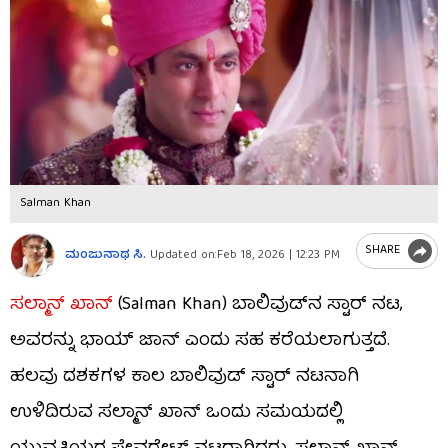
Salman Khan
SHARE
ಮಂಜುನಾಥ ಸಿ.
Updated on:
Feb 18, 2026 | 12:23 PM
ಸಲ್ಮಾನ್ ಖಾನ್
(Salman Khan) ಬಾಲಿವುಡ್​ನ ಸ್ಟಾರ್ ನಟ,
ಅವರನ್ನು ಭಾಯ್​ ಜಾನ್ ಎಂದು ಸಹ ಕರೆಯಲಾಗುತ್ತದೆ.
ಹಲವು ದಶಕಗಳ ಕಾಲ ಬಾಲಿವುಡ್​ ಸ್ಟಾರ್ ನಟನಾಗಿ
ಉಳಿದಿರುವ ಸಲ್ಮಾನ್ ಖಾನ್ ಒಂದು ಸಮಯದಲ್ಲಿ