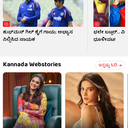
ಶುಭ್​ಮನ್ ಗಿಲ್ ಕೈಗೆ ಗಾಯ; ಅಭ್ಯಾಸ
ಭಲೇ ಬಟ್ಲರ್... ವ
ನಿಲ್ಲಿಸಿದ ನಾಯಕ
ಧೂಳೀಪಟ!
Kannada Webstories
ಇನ್ನಷ್ಟು ಓದಿ