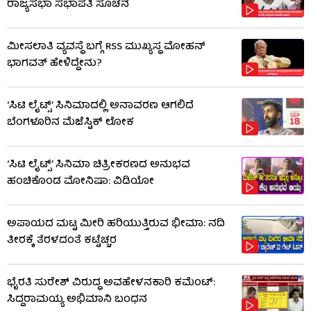
ರಾಜ್ಯಸಭಾ ಸಭಾಪತಿ ಸೂಚನೆ
ಮೀಸಲಾತಿ ವ್ಯವಸ್ಥೆ ಬಗ್ಗೆ RSS​ ಮುಖ್ಯಸ್ಥ ಮೋಹನ್
ಭಾಗವತ್ ಹೇಳಿದ್ದೇನು?
‘ಸಿಟಿ ಲೈಟ್ಸ್’ ಸಿನಿಮಾದಲ್ಲಿ ಅನಾವರಣ ಆಗಲಿದೆ
ಬೆಂಗಳೂರಿನ ಮೆಜೆಸ್ಟಿಕ್ ಲೋಕ
‘ಸಿಟಿ ಲೈಟ್ಸ್’ ಸಿನಿಮಾ ಚಿತ್ರೀಕರಣದ ಅನುಭವ
ಹಂಚಿಕೊಂಡ ಮೋನಿಷಾ: ವಿಡಿಯೋ
ಅಪಾಯದ ಮಟ್ಟ ಮೀರಿ ಹರಿಯುತ್ತಿರುವ ಭೀಮಾ: ನದಿ
ತೀರಕ್ಕೆ ತೆರಳದಂತೆ ಕಟ್ಟೆಚ್ಚರ
ಭೈರತಿ ಸುರೇಶ್ ವಿರುದ್ಧ ಅವಹೇಳನಕಾರಿ ಕಮೆಂಟ್:
ಸಿದ್ದರಾಮಯ್ಯ ಅಭಿಮಾನಿ ಬಂಧನ