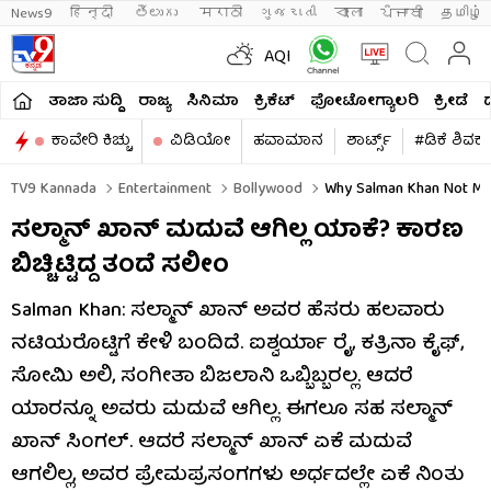
News9
हिन्दी 
తెలుగు 
मराठी
ગુજરાતી
বাংলা
ਪੰਜਾਬੀ
தமிழ்
AQI
ತಾಜಾ ಸುದ್ದಿ
ರಾಜ್ಯ
ಸಿನಿಮಾ
ಕ್ರಿಕೆಟ್​
ಫೋಟೋಗ್ಯಾಲರಿ
ಕ್ರೀಡೆ
ಕಾವೇರಿ ಕಿಚ್ಚು
ವಿಡಿಯೋ
ಹವಾಮಾನ
ಶಾರ್ಟ್ಸ್​
#ಡಿಕೆ ಶಿವಕ
TV9 Kannada
Entertainment
Bollywood
Why Salman Khan Not Mar
ಸಲ್ಮಾನ್​ ಖಾನ್​ ಮದುವೆ ಆಗಿಲ್ಲ ಯಾಕೆ? ಕಾರಣ
ಬಿಚ್ಚಿಟ್ಟಿದ್ದ ತಂದೆ ಸಲೀಂ
Salman Khan: ಸಲ್ಮಾನ್ ಖಾನ್ ಅವರ ಹೆಸರು ಹಲವಾರು
ನಟಿಯರೊಟ್ಟಿಗೆ ಕೇಳಿ ಬಂದಿದೆ. ಐಶ್ವರ್ಯಾ ರೈ, ಕತ್ರಿನಾ ಕೈಫ್,
ಸೋಮಿ ಅಲಿ, ಸಂಗೀತಾ ಬಿಜಲಾನಿ ಒಬ್ಬಿಬ್ಬರಲ್ಲ. ಆದರೆ
ಯಾರನ್ನೂ ಅವರು ಮದುವೆ ಆಗಿಲ್ಲ. ಈಗಲೂ ಸಹ ಸಲ್ಮಾನ್
ಖಾನ್ ಸಿಂಗಲ್. ಆದರೆ ಸಲ್ಮಾನ್ ಖಾನ್ ಏಕೆ ಮದುವೆ
ಆಗಲಿಲ್ಲ, ಅವರ ಪ್ರೇಮಪ್ರಸಂಗಗಳು ಅರ್ಧದಲ್ಲೇ ಏಕೆ ನಿಂತು