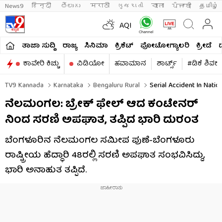
News9
हिन्दी 
తెలుగు 
मराठी
ગુજરાતી
বাংলা
ਪੰਜਾਬੀ
தமிழ்
AQI
ತಾಜಾ ಸುದ್ದಿ
ರಾಜ್ಯ
ಸಿನಿಮಾ
ಕ್ರಿಕೆಟ್​
ಫೋಟೋಗ್ಯಾಲರಿ
ಕ್ರೀಡೆ
ಕಾವೇರಿ ಕಿಚ್ಚು
ವಿಡಿಯೋ
ಹವಾಮಾನ
ಶಾರ್ಟ್ಸ್​
#ಡಿಕೆ ಶಿವಕ
TV9 Kannada
Karnataka
Bengaluru Rural
Serial Accident In Nati
ನೆಲಮಂಗಲ: ಬ್ರೇಕ್ ಫೇಲ್‌ ಆದ ಕಂಟೇನರ್
ನಿಂದ ಸರಣಿ ಅಪಘಾತ, ತಪ್ಪಿದ ಭಾರಿ ದುರಂತ
ಬೆಂಗಳೂರಿನ ನೆಲಮಂಗಲ ಸಮೀಪ ಪುಣೆ-ಬೆಂಗಳೂರು
ರಾಷ್ಟ್ರೀಯ ಹೆದ್ಧಾರಿ 48ರಲ್ಲಿ ಸರಣಿ ಅಪಘಾತ ಸಂಭವಿಸಿದ್ದು,
ಭಾರಿ ಅನಾಹುತ ತಪ್ಪಿದೆ.