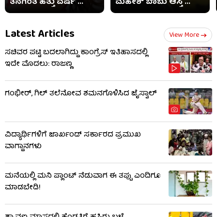
ತನಗಿಂತ ಹತ್ತು ವರ್ಷ ...
ಮಹೇಶ್ ಬಾಬು ಆಸ್ತಿ ...
Latest Articles
View More
ಸಚಿವರ ಪಟ್ಟಿ ಬದಲಾಗಿದ್ದು ಕಾಂಗ್ರೆಸ್ ಇತಿಹಾಸದಲ್ಲಿ
ಇದೇ ಮೊದಲು: ರಾಜಣ್ಣ
ಗಂಭೀರ್, ಗಿಲ್ ತಲೆನೋವ ಶಮನಗೊಳಿಸಿದ ಜೈಸ್ವಾಲ್
ವಿದ್ಯಾರ್ಥಿಗಳಿಗೆ ಜಾರ್ಖಂಡ್ ಸರ್ಕಾರದ ಪ್ರಮುಖ
ವಾಗ್ದಾನಗಳು
ಮನೆಯಲ್ಲಿ ಮನಿ ಪ್ಲಾಂಟ್ ನೆಡುವಾಗ ಈ ತಪ್ಪು ಎಂದಿಗೂ
ಮಾಡಬೇಡಿ!