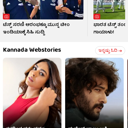
ಟೆಸ್ಟ್ ಸರಣಿ ಆರಂಭಕ್ಕೂ ಮುನ್ನ ಟೀಂ
ಭಾರತ ಟೆಸ್ಟ್ ತ
ಇಂಡಿಯಾಕ್ಕೆ ಸಿಹಿ ಸುದ್ದಿ
ಗಾಯಾಳು!
Kannada Webstories
ಇನ್ನಷ್ಟು ಓದಿ