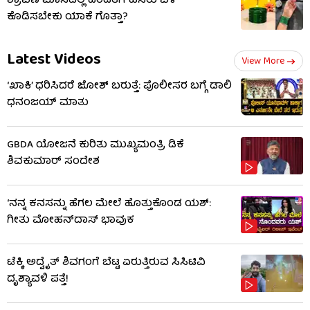
ಶ್ರಾವಣ ಮಾಸದಲ್ಲಿ ಹೆಂಡತಿಗೆ ಹಸಿರು ಬಳೆ
ಕೊಡಿಸಬೇಕು ಯಾಕೆ ಗೊತ್ತಾ?
Latest Videos
View More
‘ಖಾಕಿ’ ಧರಿಸಿದರೆ ಜೋಶ್ ಬರುತ್ತೆ: ಪೊಲೀಸರ ಬಗ್ಗೆ ಡಾಲಿ
ಧನಂಜಯ್ ಮಾತು
GBDA ಯೋಜನೆ ಕುರಿತು ಮುಖ್ಯಮಂತ್ರಿ ಡಿಕೆ
ಶಿವಕುಮಾರ್ ಸಂದೇಶ
‘ನನ್ನ ಕನಸನ್ನು ಹೆಗಲ ಮೇಲೆ ಹೊತ್ತುಕೊಂಡ ಯಶ್:
ಗೀತು ಮೋಹನ್​​ದಾಸ್ ಭಾವುಕ
ಟೆಕ್ಕಿ ಅದ್ವೈತ್ ಶಿವಗಂಗೆ ಬೆಟ್ಟ ಏರುತ್ತಿರುವ ಸಿಸಿಟಿವಿ
ದೃಶ್ಯಾವಳಿ ಪತ್ತೆ!