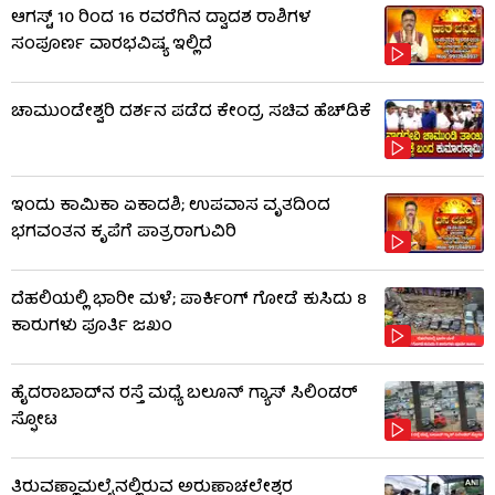
ಆಗಸ್ಟ್ 10 ರಿಂದ 16 ರವರೆಗಿನ ದ್ವಾದಶ ರಾಶಿಗಳ
ಸಂಪೂರ್ಣ ವಾರಭವಿಷ್ಯ ಇಲ್ಲಿದೆ
ಚಾಮುಂಡೇಶ್ವರಿ ದರ್ಶನ ಪಡೆದ ಕೇಂದ್ರ ಸಚಿವ ಹೆಚ್​​ಡಿಕೆ
ಇಂದು ಕಾಮಿಕಾ ಏಕಾದಶಿ; ಉಪವಾಸ ವೃತದಿಂದ
ಭಗವಂತನ ಕೃಪೆಗೆ ಪಾತ್ರರಾಗುವಿರಿ
ದೆಹಲಿಯಲ್ಲಿ ಭಾರೀ ಮಳೆ; ಪಾರ್ಕಿಂಗ್ ಗೋಡೆ ಕುಸಿದು 8
ಕಾರುಗಳು ಪೂರ್ತಿ ಜಖಂ
ಹೈದರಾಬಾದ್​ನ ರಸ್ತೆ ಮಧ್ಯೆ ಬಲೂನ್ ಗ್ಯಾಸ್ ಸಿಲಿಂಡರ್
ಸ್ಫೋಟ
ತಿರುವಣ್ಣಾಮಲೈನಲ್ಲಿರುವ ಅರುಣಾಚಲೇಶ್ವರ