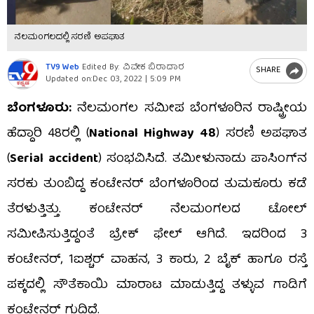
ನೆಲಮಂಗಲದಲ್ಲಿ ಸರಣಿ ಅಪಘಾತ
TV9 Web
Edited By: ವಿವೇಕ ಬಿರಾದಾರ
SHARE
Updated on:
Dec 03, 2022 | 5:09 PM
ಬೆಂಗಳೂರು:
ನೆಲಮಂಗಲ ಸಮೀಪ ಬೆಂಗಳೂರಿನ ರಾಷ್ಟ್ರೀಯ
ಹೆದ್ದಾರಿ 48ರಲ್ಲಿ (
National Highway 48
) ಸರಣಿ ಅಪಘಾತ
(
Serial accident
) ಸಂಭವಿಸಿದೆ. ತಮೀಳುನಾಡು ಪಾಸಿಂಗ್​ನ
ಸರಕು ತುಂಬಿದ್ದ ಕಂಟೇನರ್ ಬೆಂಗಳೂರಿಂದ ತುಮಕೂರು ಕಡೆ
ತೆರಳುತ್ತಿತ್ತು. ಕಂಟೇನರ್​ ನೆಲಮಂಗಲದ ಟೋಲ್
ಸಮೀಪಿಸುತ್ತಿದ್ದಂತೆ ಬ್ರೇಕ್​ ಫೇಲ್​ ಆಗಿದೆ. ಇದರಿಂದ 3
ಕಂಟೇನರ್, 1ಐಶ್ಚರ್ ವಾಹನ, 3 ಕಾರು, 2 ಬೈಕ್ ಹಾಗೂ ರಸ್ತೆ
ಪಕ್ಕದಲ್ಲಿ ಸೌತೆಕಾಯಿ ಮಾರಾಟ ಮಾಡುತ್ತಿದ್ದ ತಳ್ಳುವ ಗಾಡಿಗೆ
ಕಂಟೇನರ್​ ಗುದ್ದಿದೆ.