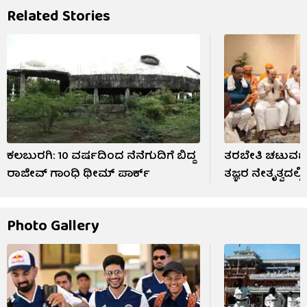
Related Stories
ಕಲಬುರಗಿ: 10 ವರ್ಷದಿಂದ ನೆನೆಗುದಿಗೆ ಬಿದ್ದ
ತರಬೇತಿ ಚಟುವಟಿಕ
ರಾಜೀವ್ ಗಾಂಧಿ ಥೀಮ್ ಪಾರ್ಕ್
ತಜ್ಞರ ನೇತೃತ್ವದಲ್ಲ
Photo Gallery