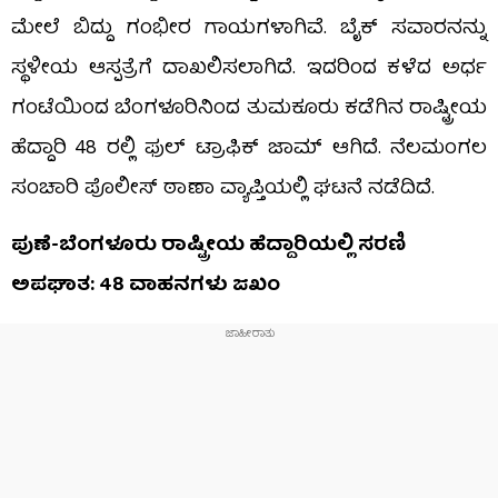
ಮೇಲೆ ಬಿದ್ದು ಗಂಭೀರ ಗಾಯಗಳಾಗಿವೆ. ಬೈಕ್​ ಸವಾರನನ್ನು
ಸ್ಥಳೀಯ ಆಸ್ಪತ್ರೆಗೆ ದಾಖಲಿಸಲಾಗಿದೆ. ಇದರಿಂದ ಕಳೆದ ಅರ್ಧ
ಗಂಟೆಯಿಂದ ಬೆಂಗಳೂರಿನಿಂದ ತುಮಕೂರು ಕಡೆಗಿನ ರಾಷ್ಟ್ರೀಯ
ಹೆದ್ದಾರಿ 48 ರಲ್ಲಿ ಫುಲ್ ಟ್ರಾಫಿಕ್ ಜಾಮ್ ಆಗಿದೆ. ನೆಲಮಂಗಲ
ಸಂಚಾರಿ ಪೊಲೀಸ್ ಠಾಣಾ ವ್ಯಾಪ್ತಿಯಲ್ಲಿ ಘಟನೆ ನಡೆದಿದೆ.
ಪುಣೆ-ಬೆಂಗಳೂರು ರಾಷ್ಟ್ರೀಯ ಹೆದ್ದಾರಿಯಲ್ಲಿ ಸರಣಿ
ಅಪಘಾತ: 48 ವಾಹನಗಳು ಜಖಂ